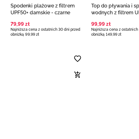
Spodenki plażowe z filtrem
Top do pływania i s
UPF50+ damskie - czarne
wodnych z filtrem 
damski - multikolor
79
,
99
zł
99
,
99
zł
Najniższa cena z ostatnich 30 dni przed
Najniższa cena z ostatnich
obniżką
99
,
99
zł
obniżką
149
,
99
zł