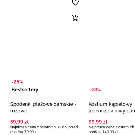
-25%
Bestsellery
-33%
Spodenki plażowe damskie -
Kostium kąpielowy
różowe
jednoczęściowy dam
czarny
59
,
99
zł
99
,
99
zł
Najniższa cena z ostatnich 30 dni przed
Najniższa cena z ostatnich
obniżką
79
,
99
zł
obniżką
149
,
99
zł