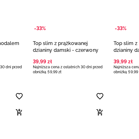
-33%
-33%
 modalem
Top slim z prążkowanej
Top slim z
dzianiny damski - czerwony
dzianiny d
39
,
99
zł
39
,
99
zł
 30 dni przed
Najniższa cena z ostatnich 30 dni przed
Najniższa cena
obniżką
59
,
99
zł
obniżką
59
,
99