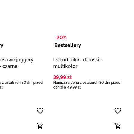
-20%
ry
Bestsellery
resowe joggery
Dół od bikini damski -
- czarne
multikolor
39
,
99
zł
 z ostatnich 30 dni przed
Najniższa cena z ostatnich 30 dni przed
zł
obniżką
49
,
99
zł