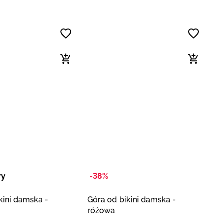
ry
-38%
kini damska -
Góra od bikini damska -
różowa