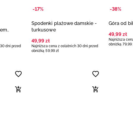
-17%
-38%
Spodenki plażowe damskie -
Góra od bi
lem
turkusowe
49
,
99
zł
Najniższa cena
49
,
99
zł
obniżką
79
,
99
 30 dni przed
Najniższa cena z ostatnich 30 dni przed
obniżką
59
,
99
zł