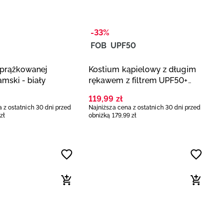
-33%
FOB
UPF50
 prążkowanej
Kostium kąpielowy z długim
amski - biały
rękawem z filtrem UPF50+
damski - multikolor
119
,
99
zł
 z ostatnich 30 dni przed
Najniższa cena z ostatnich 30 dni przed
zł
obniżką
179
,
99
zł