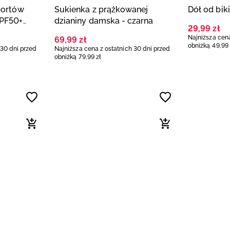
portów
Sukienka z prążkowanej
Dół od bik
UPF50+
dzianiny damska - czarna
29
,
99
zł
Najniższa cena
69
,
99
zł
obniżką
49
,
99
 30 dni przed
Najniższa cena z ostatnich 30 dni przed
obniżką
79
,
99
zł