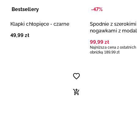
Bestsellery
-47%
Klapki chłopięce - czarne
Spodnie z szerokimi
nogawkami z moda
49
,
99
zł
damskie - czarne
99
,
99
zł
Najniższa cena z ostatnich
obniżką
189
,
99
zł