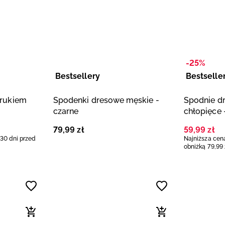
-25%
Bestsellery
Bestselle
drukiem
Spodenki dresowe męskie -
Spodnie d
czarne
chłopięce 
79
,
99
zł
59
,
99
zł
 30 dni przed
Najniższa cena
obniżką
79
,
99