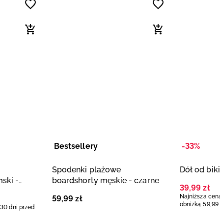
Bestsellery
-33%
Spodenki plażowe
Dół od bik
ski -
boardshorty męskie - czarne
39
,
99
zł
Najniższa cena
59
,
99
zł
obniżką
59
,
99
 30 dni przed