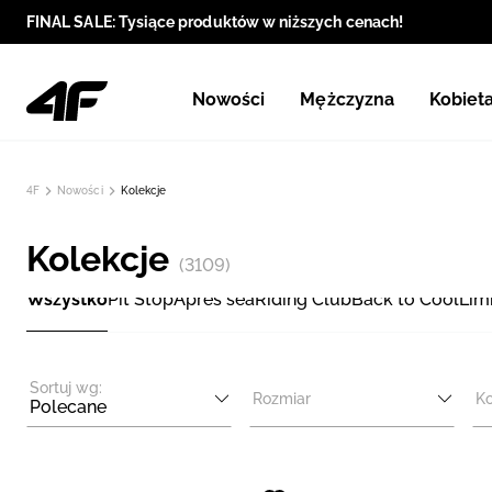
FINAL SALE: Tysiące produktów w niższych cenach!
Nowości
Mężczyzna
Kobiet
4F
Nowości
Kolekcje
Kolekcje
(3109)
Wszystko
Pit Stop
Apres sea
Riding Club
Back to Cool
Lim
Sortuj wg:
Rozmiar
Ko
Polecane