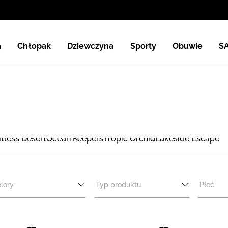
a
Chłopak
Dziewczyna
Sporty
Obuwie
S
itless Desert
Ocean Keepers
Tropic Orchid
Lakeside Escape
lory
Typ produktu
Płeć