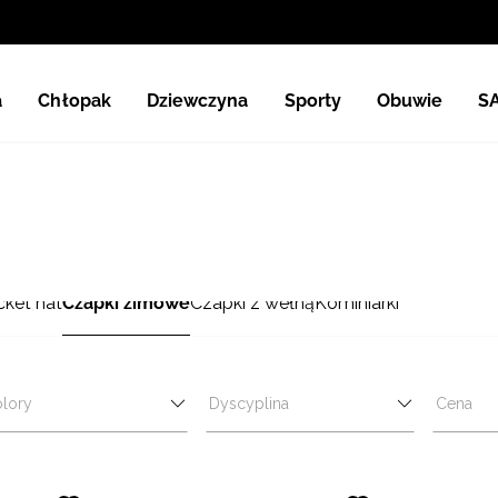
a
Chłopak
Dziewczyna
Sporty
Obuwie
S
ket hat
Czapki zimowe
Czapki z wełną
Kominiarki
lory
Dyscyplina
Cena