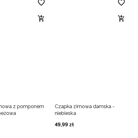
imowa z pomponem
Czapka zimowa damska -
beżowa
niebieska
49
,
99
zł