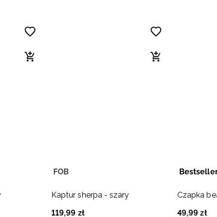
FOB
Bestselle
y
Kaptur sherpa - szary
Czapka bea
119
,
99
zł
49
,
99
zł