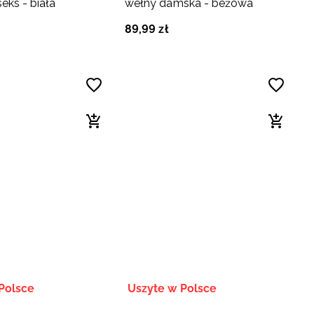
eks - biała
wełny damska - beżowa
89
,
99
zł
Polsce
Uszyte w Polsce