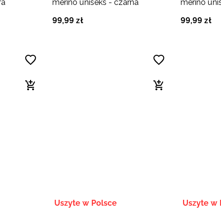
ra
merino uniseks - czarna
merino unis
99
,
99
zł
99
,
99
zł
Uszyte w Polsce
Uszyte w 