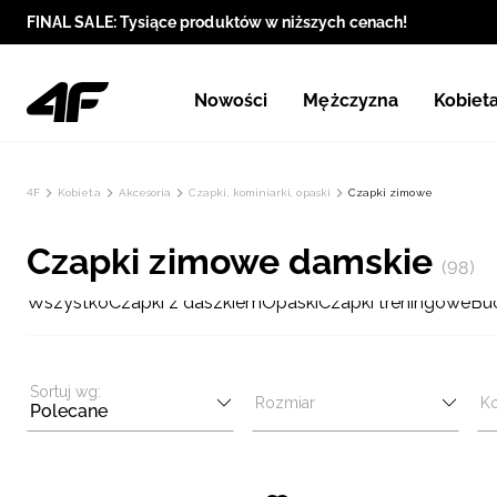
FINAL SALE: Tysiące produktów w niższych cenach!
Nowości
Mężczyzna
Kobiet
4F
Kobieta
Akcesoria
Czapki, kominiarki, opaski
Czapki zimowe
Czapki zimowe damskie
(98)
Wszystko
Czapki z daszkiem
Opaski
Czapki treningowe
Buc
Sortuj wg:
Rozmiar
Ko
Polecane