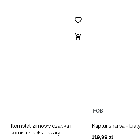
FOB
Komplet zimowy czapka i
Kaptur sherpa - biał
komin uniseks - szary
119
,
99
zł