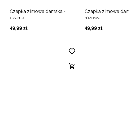
Czapka zimowa damska -
Czapka zimowa dam
czarna
różowa
49
,
99
zł
49
,
99
zł