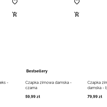
Bestsellery
eks -
Czapka zimowa damska -
Czapka z
czarna
damska - 
59
,
99
zł
79
,
99
zł