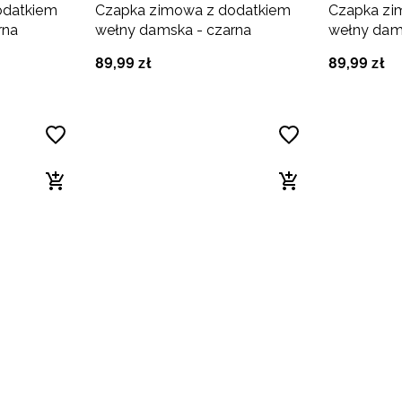
odatkiem
Czapka zimowa z dodatkiem
Czapka zi
rna
wełny damska - czarna
wełny dam
89
,
99
zł
89
,
99
zł