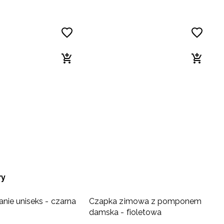
ry
nie uniseks - czarna
Czapka zimowa z pomponem
damska - fioletowa