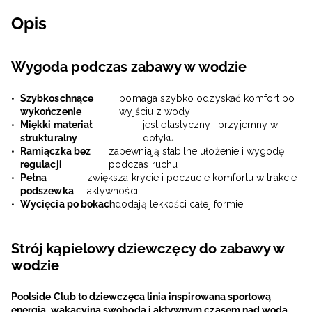
Opis
Wygoda podczas zabawy w wodzie
Szybkoschnące
pomaga szybko odzyskać komfort po
wykończenie
wyjściu z wody
Miękki materiał
jest elastyczny i przyjemny w
strukturalny
dotyku
Ramiączka bez
zapewniają stabilne ułożenie i wygodę
regulacji
podczas ruchu
Pełna
zwiększa krycie i poczucie komfortu w trakcie
podszewka
aktywności
Wycięcia po bokach
dodają lekkości całej formie
Strój kąpielowy dziewczęcy do zabawy w
wodzie
Poolside Club to dziewczęca linia inspirowana sportową
energią, wakacyjną swobodą i aktywnym czasem nad wodą.