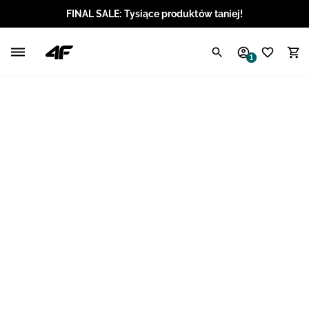
FINAL SALE: Tysiące produktów taniej!
Polski / PLN
1
Angielski / EUR
Angielski / USD
Angielski / GBP
Chorwacki / EUR
Czeski / CZK
Litewski / EUR
Łotewski / EUR