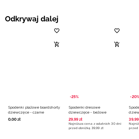
Odkrywaj dalej
-25%
-20
Spodenki plażowe boardshorty
Spodenki dresowe
Spode
dziewczęce - czarne
dziewczęce - beżowe
dziew
0
,
00
zł
29
,
99
zł
39
,
99
Najniższa cena z ostatnich 30 dni
Najniż
przed obniżką
39
,
99
zł
przed 