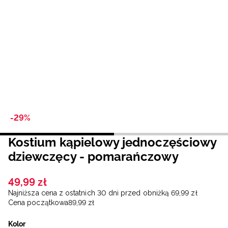
Niemiecki / EUR
Rumuński / RON
Słowacki / EUR
Ukraiński / UAH
-29%
Kostium kąpielowy jednoczęściowy
dziewczęcy - pomarańczowy
49
,
99
zł
Najniższa cena z ostatnich 30 dni przed obniżką
69
,
99
zł
Cena początkowa
89
,
99
zł
Kolor