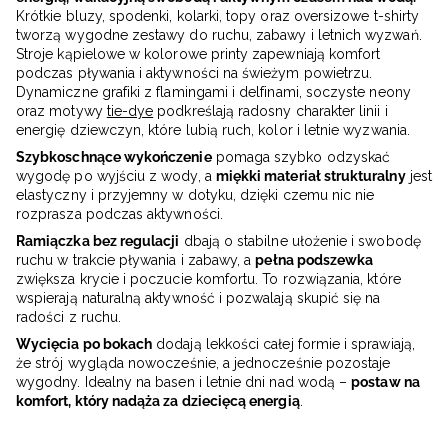
Krótkie bluzy, spodenki, kolarki, topy oraz oversizowe t-shirty
tworzą wygodne zestawy do ruchu, zabawy i letnich wyzwań.
Stroje kąpielowe w kolorowe printy zapewniają komfort
podczas pływania i aktywności na świeżym powietrzu.
Dynamiczne grafiki z flamingami i delfinami, soczyste neony
oraz motywy
tie-dye
podkreślają radosny charakter linii i
energię dziewczyn, które lubią ruch, kolor i letnie wyzwania.
Szybkoschnące wykończenie
pomaga szybko odzyskać
wygodę po wyjściu z wody, a
miękki materiał strukturalny
jest
elastyczny i przyjemny w dotyku, dzięki czemu nic nie
rozprasza podczas aktywności.
Ramiączka bez regulacji
dbają o stabilne ułożenie i swobodę
ruchu w trakcie pływania i zabawy, a
pełna podszewka
zwiększa krycie i poczucie komfortu. To rozwiązania, które
wspierają naturalną aktywność i pozwalają skupić się na
radości z ruchu.
Wycięcia po bokach
dodają lekkości całej formie i sprawiają,
że strój wygląda nowocześnie, a jednocześnie pozostaje
wygodny. Idealny na basen i letnie dni nad wodą –
postaw na
komfort, który nadąża za dziecięcą energią
.