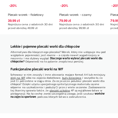
-20%
-20%
-20
Plecak-worek - fioletowy
Plecak-worek - czarny
Plec
39
,
99
zł
79
,
99
zł
79
,
9
Najniższa cena z ostatnich 30 dni
Najniższa cena z ostatnich 30 dni
Najni
przed obniżką
49
,
99
zł
przed obniżką
99
,
99
zł
przed
Lekkie i pojemne plecaki worki dla chłopców
Alternatywa dla klasycznego plecaka? Worek, który nie ustępuje mu pod
względem pojemności, jest równie – a często nawet wygodniejszy w
noszeniu i ma stylowy wygląd.
Dlaczego warto wybrać plecaki worki dla
chłopców?
Odpowiedź na to pytanie znajdziesz poniżej.
Funkcjonalne plecaki worki na WF
Schowasz w nim zeszyty i inne akcesoria mające format A4 lub mniejszy,
strój na WF
albo na zajęcia dodatkowe,
buty dziecięce
i wszystko to, co
jest Ci potrzebne w ciągu dnia. Za co jeszcze polubisz plecaki worki dla
chłopca? Dzięki użyciu specjalnego syntetycznego materiału są one
odporne na uszkodzenia i posłużą Ci przez wiele sezonów. Zastosowanie
tej tkaniny sprawia także, że
plecaki szkolne
4F są wyjątkowo łatwe w
pielęgnacji. Na tę cechę zwróć szczególną uwagę, jeśli szukasz
worków
na zajęcia sportowe
, podczas których łatwo o zabrudzenia.
Wygodne plecaki? Worki dla chłopaków!
Kolejna kwestia to komfort noszenia.
Plecaki worki na WF dla chłopców
są
w tej kategorii bezkonkurencyjne. Dlaczego? Przede wszystkim są lekkie
i nie obciążają niepotrzebnie kręgosłupa. Na wygodę użytkowania wpływa