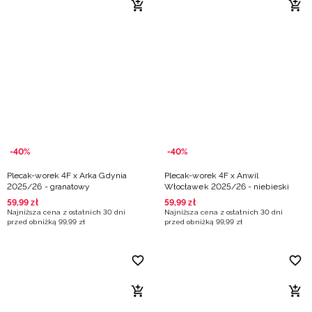
-40%
-40%
Plecak-worek 4F x Arka Gdynia
Plecak-worek 4F x Anwil
2025/26 - granatowy
Włocławek 2025/26 - niebieski
59
,
99
zł
59
,
99
zł
Najniższa cena z ostatnich 30 dni
Najniższa cena z ostatnich 30 dni
przed obniżką
99
,
99
zł
przed obniżką
99
,
99
zł