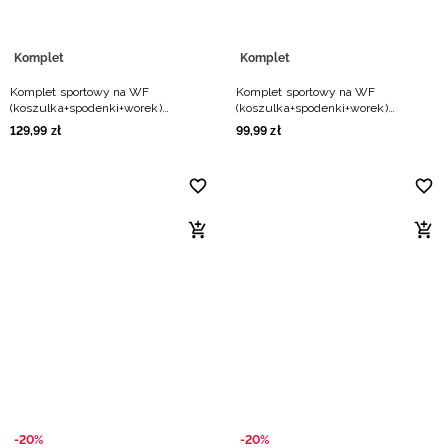
Komplet
Komplet
Komplet sportowy na WF
Komplet sportowy na WF
(koszulka+spodenki+worek)
(koszulka+spodenki+worek)
dziecięcy - czarny
chłopięcy - czarny
129
,
99
zł
99
,
99
zł
-20%
-20%