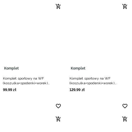
Niemiecki / EUR
Rumuński / RON
Słowacki / EUR
Ukraiński / UAH
Komplet
Komplet
Komplet sportowy na WF
Komplet sportowy na WF
(koszulka+spodenki+worek)
(koszulka+spodenki+worek)
chłopięcy - czarny
chłopięcy - czarny
99
,
99
zł
129
,
99
zł