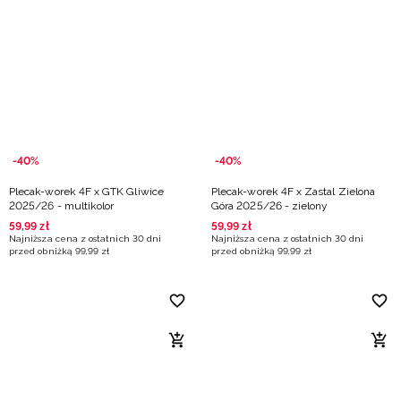
-40%
-40%
Plecak-worek 4F x GTK Gliwice
Plecak-worek 4F x Zastal Zielona
2025/26 - multikolor
Góra 2025/26 - zielony
59
,
99
zł
59
,
99
zł
Najniższa cena z ostatnich 30 dni
Najniższa cena z ostatnich 30 dni
przed obniżką
99
,
99
zł
przed obniżką
99
,
99
zł