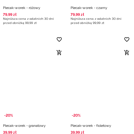
Plecak-worek - różowy
Plecak-worek - czarny
79
,
99
zł
79
,
99
zł
Najniższa cena z ostatnich 30 dni
Najniższa cena z ostatnich 30 dni
przed obniżką
99
,
99
zł
przed obniżką
99
,
99
zł
-20%
-20%
Plecak-worek - granatowy
Plecak-worek - fioletowy
39
,
99
zł
39
,
99
zł