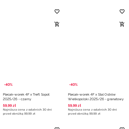
-40%
-40%
Plecak-worek 4F x Trefl Sopot
Plecak-worek 4F x Stal Ostrów
2025/26 - czarny
Wielkopolski 2025/26 - granatowy
59
,
99
zł
59
,
99
zł
Najniższa cena z ostatnich 30 dni
Najniższa cena z ostatnich 30 dni
przed obniżką
99
,
99
zł
przed obniżką
99
,
99
zł