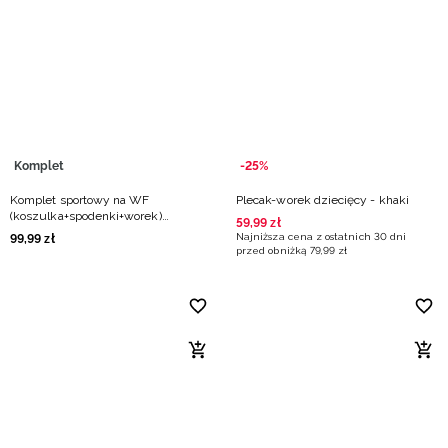
Komplet
-25%
Komplet sportowy na WF
Plecak-worek dziecięcy - khaki
(koszulka+spodenki+worek)
59
,
99
zł
chłopięcy - czarny
Najniższa cena z ostatnich 30 dni
99
,
99
zł
przed obniżką
79
,
99
zł