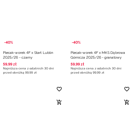
-40%
-40%
Plecak-worek 4F x Start Lublin
Plecak-worek 4F x MKS Dąbrowa
2025/26 - czarny
Górnicza 2025/26 - granatowy
59
,
99
zł
59
,
99
zł
Najniższa cena z ostatnich 30 dni
Najniższa cena z ostatnich 30 dni
przed obniżką
99
,
99
zł
przed obniżką
99
,
99
zł