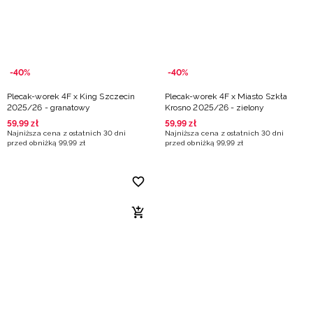
-40%
-40%
Plecak-worek 4F x King Szczecin
Plecak-worek 4F x Miasto Szkła
2025/26 - granatowy
Krosno 2025/26 - zielony
59
,
99
zł
59
,
99
zł
Najniższa cena z ostatnich 30 dni
Najniższa cena z ostatnich 30 dni
przed obniżką
99
,
99
zł
przed obniżką
99
,
99
zł