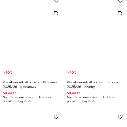
-40%
-40%
Plecak-worek 4F x Dziki Warszawa
Plecak-worek 4F x Czarni Słupsk
2025/26 - granatowy
2025/26 - czarny
59
,
99
zł
59
,
99
zł
Najniższa cena z ostatnich 30 dni
Najniższa cena z ostatnich 30 dni
przed obniżką
99
,
99
zł
przed obniżką
99
,
99
zł