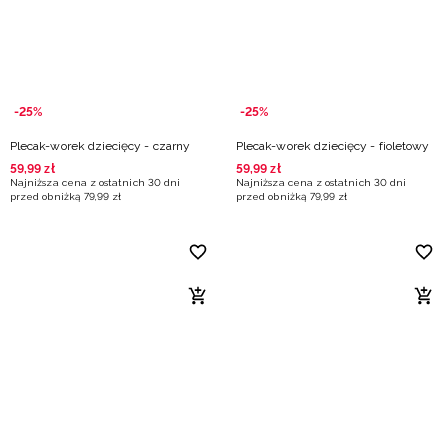
-25%
-25%
Plecak-worek dziecięcy - czarny
Plecak-worek dziecięcy - fioletowy
59
,
99
zł
59
,
99
zł
Najniższa cena z ostatnich 30 dni
Najniższa cena z ostatnich 30 dni
przed obniżką
79
,
99
zł
przed obniżką
79
,
99
zł