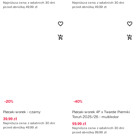
Najniższa cena z ostatnich 30 dni
Najniższa cena z ostatnich 30 dni
przed obniżką
49
,
99
zł
przed obniżką
49
,
99
zł
-20%
-40%
Plecak-worek - czarny
Plecak-worek 4F x Twarde Pierniki
Toruń 2025/26 - multikolor
39
,
99
zł
Najniższa cena z ostatnich 30 dni
59
,
99
zł
przed obniżką
49
,
99
zł
Najniższa cena z ostatnich 30 dni
przed obniżką
99
,
99
zł