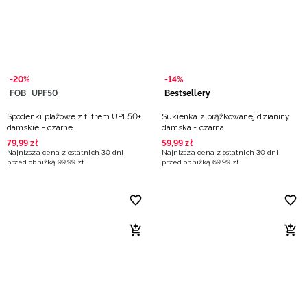
-20%
-14%
FOB
UPF50
Bestsellery
Spodenki plażowe z filtrem UPF50+
Sukienka z prążkowanej dzianiny
damskie - czarne
damska - czarna
79
,
99
zł
59
,
99
zł
Najniższa cena z ostatnich 30 dni
Najniższa cena z ostatnich 30 dni
przed obniżką
99
,
99
zł
przed obniżką
69
,
99
zł