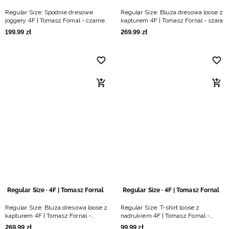
Regular Size: Spodnie dresowe
Regular Size: Bluza dresowa loose z
joggery 4F | Tomasz Fornal - czarne
kapturem 4F | Tomasz Fornal - szara
199
,
99
zł
269
,
99
zł
Regular Size · 4F | Tomasz Fornal
Regular Size · 4F | Tomasz Fornal
Regular Size: Bluza dresowa loose z
Regular Size: T-shirt loose z
kapturem 4F | Tomasz Fornal -
nadrukiem 4F | Tomasz Fornal -
czarna
kremowy
269
,
99
zł
99
,
99
zł