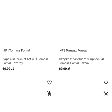
4F | Tomasz Fornal
4F | Tomasz Fornal
Kapelusz bucket hat 4F | Tomasz
Czapka z daszkiem strapback 4F |
Fornal - czarny
Tomasz Fornal - szara
69
,
99
zł
89
,
99
zł