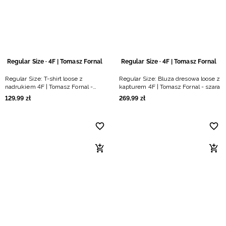
Niemiecki / EUR
Rumuński / RON
Słowacki / EUR
Regular Size · 4F | Tomasz Fornal
Regular Size · 4F | Tomasz Fornal
Regular Size: T-shirt loose z
Regular Size: Bluza dresowa loose z
Ukraiński / UAH
nadrukiem 4F | Tomasz Fornal -
kapturem 4F | Tomasz Fornal - szara
czarny
129
,
99
zł
269
,
99
zł