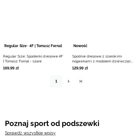
Regular Size · 4F | Tomasz Fornal
Nowość
Regular Size: Spodenki dresowe 4F
Spodnie dresowe z szerokimi
| Tomasz Fornal - szare
nogawkami z modalem dziewczęce
- fioletowe
169
,
99
zł
129
,
99
zł
1
Poznaj sport od podszewki
Sprawdź wszystkie wpisy