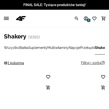
FINAL SALE: Tysiące produktów taniej!
Polski / PLN
1
Angielski / EUR
Shakery
(8395)
Angielski / USD
Wszystko
Białka
Suplementy
Multiwitaminy
Napoje
Przekąski
Shakery
Angielski / GBP
Chorwacki / EUR
Filtruj i sortuj
1 kolumna
Czeski / CZK
Litewski / EUR
Łotewski / EUR