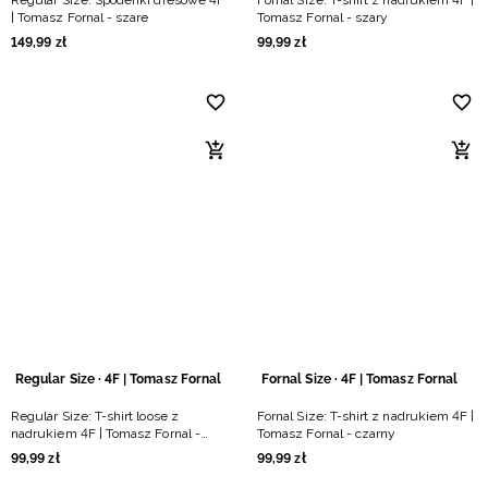
Regular Size: Spodenki dresowe 4F
Fornal Size: T-shirt z nadrukiem 4F |
| Tomasz Fornal - szare
Tomasz Fornal - szary
149
,
99
zł
99
,
99
zł
Regular Size · 4F | Tomasz Fornal
Fornal Size · 4F | Tomasz Fornal
Regular Size: T-shirt loose z
Fornal Size: T-shirt z nadrukiem 4F |
nadrukiem 4F | Tomasz Fornal -
Tomasz Fornal - czarny
czarny
99
,
99
zł
99
,
99
zł