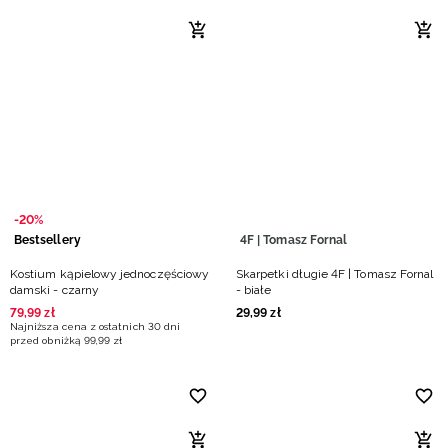
-20%
Bestsellery
4F | Tomasz Fornal
Kostium kąpielowy jednoczęściowy
Skarpetki długie 4F | Tomasz Fornal
damski - czarny
- białe
79
,
99
zł
29
,
99
zł
Najniższa cena z ostatnich 30 dni
przed obniżką
99
,
99
zł