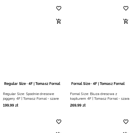
Regular Size · 4F | Tomasz Fornal
Fornal Size · 4F | Tomasz Fornal
Regular Size: Spodnie dresowe
Fornal Size: Bluza dresowa z
joggery 4F | Tomasz Fornal - szare
kapturem 4F | Tomasz Fornal - szara
199
,
99
zł
269
,
99
zł