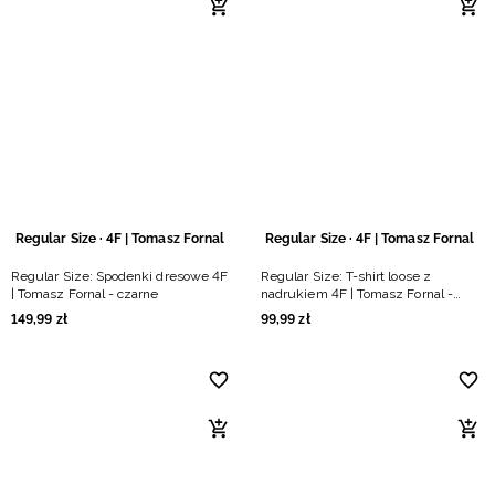
Regular Size · 4F | Tomasz Fornal
Regular Size · 4F | Tomasz Fornal
Regular Size: Spodenki dresowe 4F
Regular Size: T-shirt loose z
| Tomasz Fornal - czarne
nadrukiem 4F | Tomasz Fornal -
szary
149
,
99
zł
99
,
99
zł