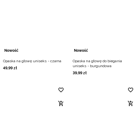
Nowość
Nowość
Opaska na głowę uniseks - czarna
Opaska na głowę do biegania
uniseks - burgundowa
49
,
99
zł
39
,
99
zł