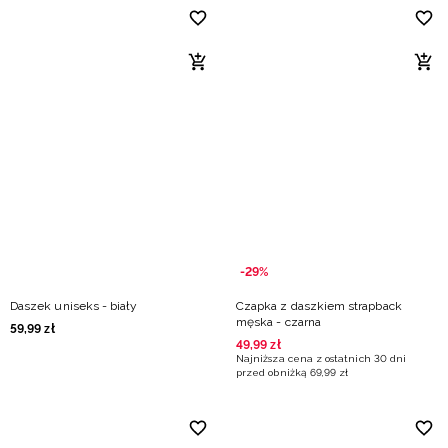
-29%
Daszek uniseks - biały
Czapka z daszkiem strapback
męska - czarna
59
,
99
zł
49
,
99
zł
Najniższa cena z ostatnich 30 dni
przed obniżką
69
,
99
zł