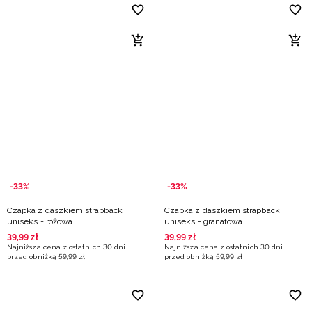
-33%
-33%
Czapka z daszkiem strapback
Czapka z daszkiem strapback
uniseks - różowa
uniseks - granatowa
39
,
99
zł
39
,
99
zł
Najniższa cena z ostatnich 30 dni
Najniższa cena z ostatnich 30 dni
przed obniżką
59
,
99
zł
przed obniżką
59
,
99
zł