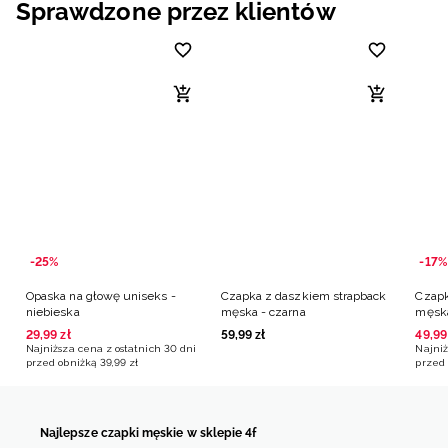
Sprawdzone przez klientów
-25%
-17%
Opaska na głowę uniseks -
Czapka z daszkiem strapback
Czapk
niebieska
męska - czarna
męska
29
,
99
zł
59
,
99
zł
49
,
99
Najniższa cena z ostatnich 30 dni
Najniż
przed obniżką
39
,
99
zł
przed 
Najlepsze czapki męskie w sklepie 4f