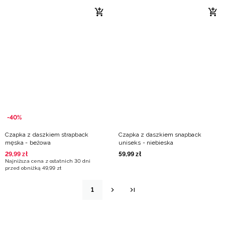
-40%
Czapka z daszkiem strapback
Czapka z daszkiem snapback
męska - beżowa
uniseks - niebieska
29
,
99
zł
59
,
99
zł
Najniższa cena z ostatnich 30 dni
przed obniżką
49
,
99
zł
1