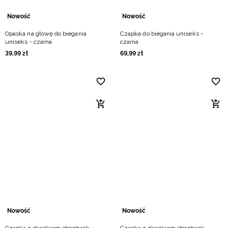
Nowość
Nowość
Opaska na głowę do biegania
Czapka do biegania uniseks -
uniseks - czarna
czarna
39
,
99
zł
69
,
99
zł
Nowość
Nowość