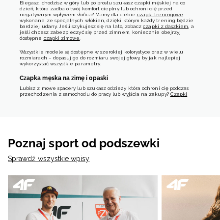
Biegasz, chodzisz w góry lub po prostu szukasz czapki męskiej na co
dzień, która zadba o twój komfort cieplny lub ochroni cię przed
negatywnym wpływem słońca? Mamy dla ciebie
czapki treningowe
wykonane ze specjalnych włókien, dzięki którym każdy trening będzie
bardziej udany. Jeśli szykujesz się na lato, zobacz
czapki z daszkiem
, a
jeśli chcesz zabezpieczyć się przed zimnem, koniecznie obejrzyj
dostępne
czapki zimowe
.
Wszystkie modele są dostępne w szerokiej kolorystyce oraz w wielu
rozmiarach – dopasuj go do rozmiaru swojej głowy, by jak najlepiej
wykorzystać wszystkie parametry.
Czapka męska na zimę i opaski
Lubisz zimowe spacery lub szukasz odzieży, która ochroni cię podczas
przechodzenia z samochodu do pracy lub wyjścia na zakupy?
Czapki
męskie zimowe
to odzież dbająca o komfort termiczny. Może posiadać
dodatek wełny, podwinięty mankiet, dwie warstwy lepiej chroniące przed
podmuchami wiatru.
Opaski to najlepsza alternatywa dla osób, dla których czapka męska jest
niewygodna – nasze produkty założysz do biegania, w góry, a nawet na co
dzień, chroniąc się przed wiatrem.
Poznaj sport od podszewki
Inne rodzaje czapek męskich
Sprawdź wszystkie wpisy
Na pewno wiesz o tym, że duża ekspozycja na słońce może skończyć się
bólem głowy, a w skrajnych przypadkach nawet udarem. Nie dopuść do
tego i zawsze noś na głowie
czapkę z daszkiem
, niezależnie od tego, czy
biegasz, czy po prostu spędzasz czas ze znajomymi na świeżym
powietrzu. Nasze produkty posiadają specjalną wentylację, sztywny
daszek i są łatwo regulowane, by dobrze trzymać się na głowie.
Czapki treningowe
Jeśli jesteś osobą aktywną, powinieneś wybrać czapki treningowe