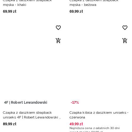
Czapka z daszkiem strapback
Czapka z daszkiem strapback
męska - khaki
męska - beżowa
69
,
99
zł
69
,
99
zł
4F | Robert Lewandowski
-17%
Czapka z daszkiem strapback
Czapka kibica z daszkiem uniseks -
uniseks 4F | Robert Lewandowski -
czerwona
czarna
89
,
99
zł
49
,
99
zł
Najniższa cena z ostatnich 30 dni