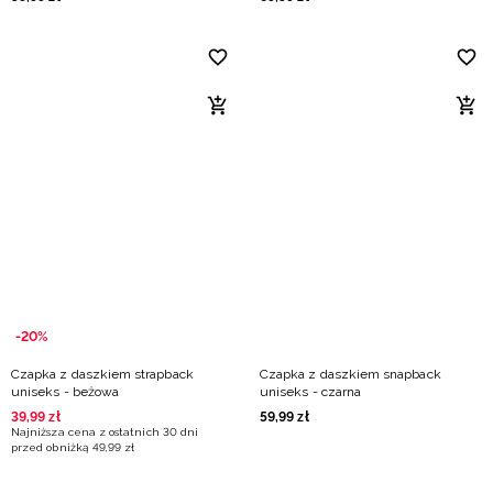
-20%
Czapka z daszkiem strapback
Czapka z daszkiem snapback
uniseks - beżowa
uniseks - czarna
39
,
99
zł
59
,
99
zł
Najniższa cena z ostatnich 30 dni
przed obniżką
49
,
99
zł