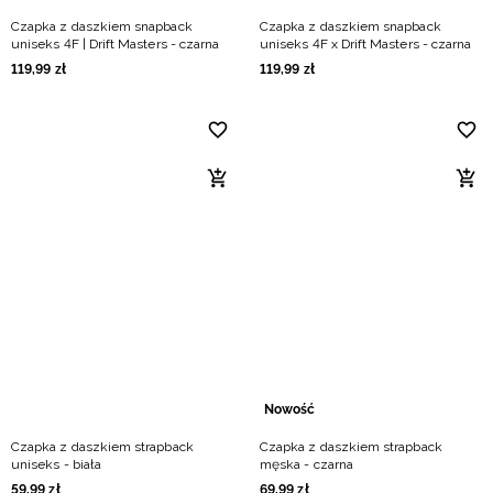
Czapka z daszkiem snapback
Czapka z daszkiem snapback
uniseks 4F | Drift Masters - czarna
uniseks 4F x Drift Masters - czarna
119
,
99
zł
119
,
99
zł
Nowość
Czapka z daszkiem strapback
Czapka z daszkiem strapback
uniseks - biała
męska - czarna
59
,
99
zł
69
,
99
zł