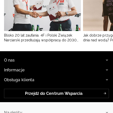
wykonane ze specjalnych włókien – wybierz produkty na porę
przejściową, grube czapki do sportów zimowych lub modele z daszkiem,
gdy spędzasz aktywnie czas na zewnątrz.
Chcesz być pewny maksymalnego komfortu podczas aktywności? Zobacz
inne
akcesoria męskie
i poznaj całą kolekcję 4f, która będzie ci
towarzyszyć każdego dnia, niezależnie od tego, czy trenujesz, czy
regenerujesz swoje siły.
Blisko 20 lat zaufania. 4F i Polski Związek
Jak dobrze przyg
Narciarski przedłużają współpracę do 2030
dnia nad wodą? 
roku
O nas
Informacje
Obsługa klienta
Przejdź do Centrum Wsparcia
Na skróty