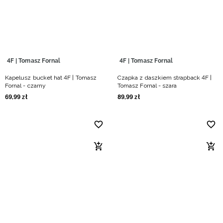
Niemiecki / EUR
Rumuński / RON
Słowacki / EUR
4F | Tomasz Fornal
4F | Tomasz Fornal
Kapelusz bucket hat 4F | Tomasz
Czapka z daszkiem strapback 4F |
Ukraiński / UAH
Fornal - czarny
Tomasz Fornal - szara
69
,
99
zł
89
,
99
zł