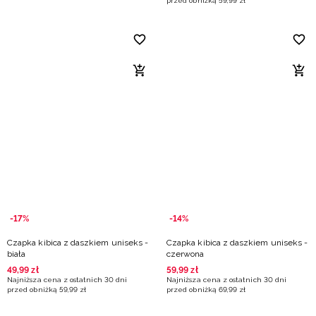
przed obniżką
59
,
99
zł
-17%
-14%
Czapka kibica z daszkiem uniseks -
Czapka kibica z daszkiem uniseks -
biała
czerwona
49
,
99
zł
59
,
99
zł
Najniższa cena z ostatnich 30 dni
Najniższa cena z ostatnich 30 dni
przed obniżką
59
,
99
zł
przed obniżką
69
,
99
zł