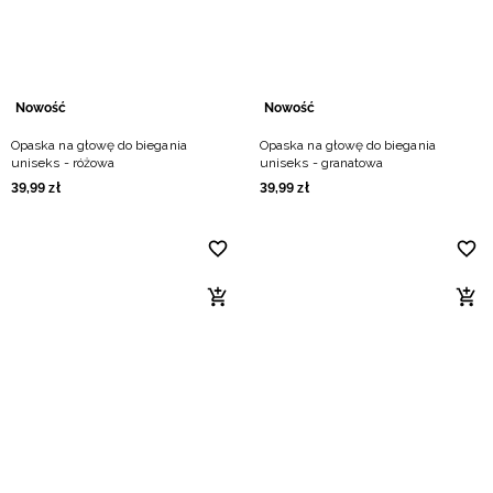
Nowość
Nowość
Opaska na głowę do biegania
Opaska na głowę do biegania
uniseks - różowa
uniseks - granatowa
39
,
99
zł
39
,
99
zł