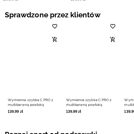
Sprawdzone przez klientów
Wymienna szybka C PRO z
Wymienna szybka C PRO z
Wymi
multibarwną powłoką
multibarwną powłoką
multi
139
,
99
zł
139
,
99
zł
139
,
9