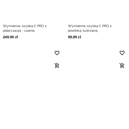
Wymienna szybka C PRO z
Wymienna szybka C PRO z
polaryzacją - czarna
powłoką lustrzaną
249
,
99
zł
99
,
99
zł