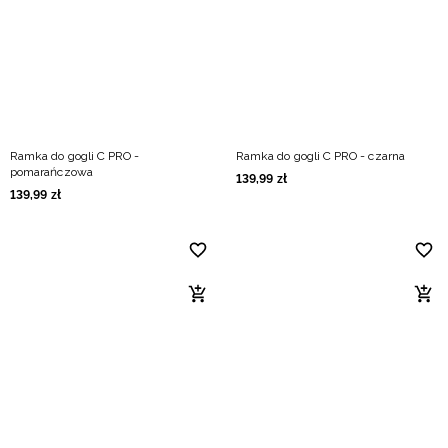
Niemiecki / EUR
Rumuński / RON
Słowacki / EUR
Ramka do gogli C PRO -
Ramka do gogli C PRO - czarna
Ukraiński / UAH
pomarańczowa
139
,
99
zł
139
,
99
zł