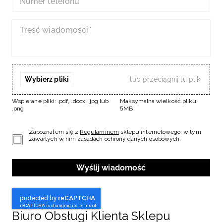
Numer telefonu
Niemiecki / EUR
Treść wiadomości
*
Rumuński / RON
Słowacki / EUR
Wybierz pliki
lub przeciągnij tu pliki
Ukraiński / UAH
Wspierane pliki: .pdf, .docx, .jpg lub
Maksymalna wielkość pliku:
.png
5MB
Zapoznałem się z
Regulaminem
sklepu internetowego, w tym
zawartych w nim zasadach ochrony danych osobowych.
Wyślij wiadomość
Biuro Obsługi Klienta Sklepu