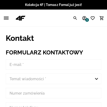
Kolekcja 4F | Tomasz Fornal już jest!
Polski / PLN
1
Angielski / EUR
Kontakt
Angielski / USD
Angielski / GBP
FORMULARZ KONTAKTOWY
Chorwacki / EUR
E-mail *
Czeski / CZK
Temat wiadomości *
Litewski / EUR
Numer zamówienia
Łotewski / EUR