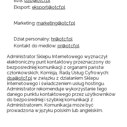
B2B:
b2b@otcf.pl
Eksport:
eksport@otcf.pl
Marketing:
marketing@otcf.pl
Dział personalny:
hr@otcf.pl
Kontakt do mediów:
pr@otcf.pl
Administrator Sklepu Internetowego wyznaczył
elektroniczny punt kontaktowy przeznaczony do
bezpośredniej komunikacji z organami państw
członkowskich, Komisją, Radą Usług Cyfrowych:
dsa@otcf.pl
w związku z działaniem Sklepu
Internetowego i świadczeniem usług hostingu.
Administrator rekomenduje wykorzystanie tego
danego punktu kontaktowego przez użytkowników
do bezpośredniej i szybkiej komunikacji z
Administratorem. Komunikacja może być
prowadzona w języku polskim lub angielskim.