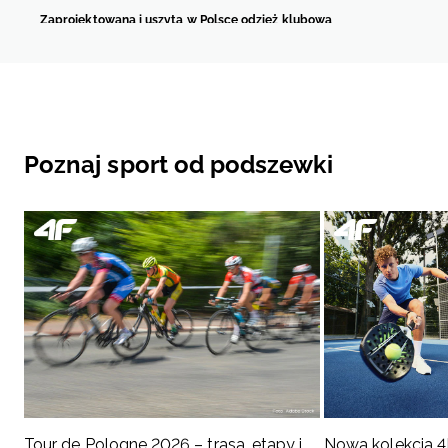
Zaprojektowana i uszyta w Polsce odzież klubowa
Nie mogło być inaczej!
Koszulki Zaksa Kędzierzyn-Koźle
zaprojektowaliśmy i uszyl
meczów czuwa legendarna jaskółka. Ta umieszczona jest zarówno na przodzie, jak 
Koszulki Zaksa dla dzieci i dorosłych
Koszulki Zaksa Kędzierzyn-Koźle
, które znajdziesz w sklepie internetowym 4F, są 
małego miłośnika siatkówki. Takie
koszulki Zaksa
sprawdzą się w roli codziennej o
Mistrzów.
Poznaj sport od podszewki
Tour de Pologne 2026 – trasa, etapy i
Nowa kolekcja 4F