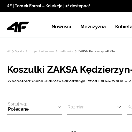
4F | Tomek Fornal – Kolekcja już dostępna!
Nowości
Mężczyzna
Kobiet
4F
Sporty
Stroje drużynowe
Siatkówka
ZAKSA Kędzierzyn-Koźle
Koszulki ZAKSA Kędzierzyn
Wszystko
Polska Siatkówka
Kolekcja rekomendowana przez
Sortuj wg:
Rozmiar
Ko
Polecane