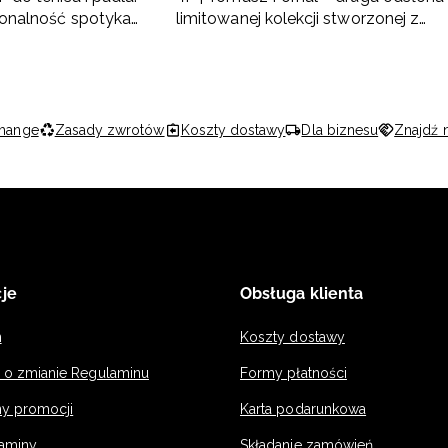
onalność spotyka
limitowanej kolekcji stworzonej z
l
naszym ambasadorem
hange
Zasady zwrotów
Koszty dostawy
Dla biznesu
Znajdź 
je
Obsługa klienta
n
Koszty dostawy
a o zmianie Regulaminu
Formy płatności
y promocji
Karta podarunkowa
laminy
Składanie zamówień