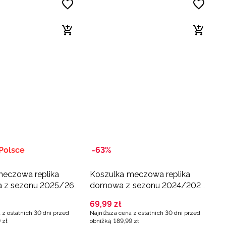
Polsce
-63%
meczowa replika
Koszulka meczowa replika
 z sezonu 2025/26
domowa z sezonu 2024/2025
 4F x ZAKSA
dziecięca 4F x Zaksa
69
,
99
zł
-Koźle - granatowa
Kędzierzyn-Koźle - multikolor
 z ostatnich 30 dni przed
Najniższa cena z ostatnich 30 dni przed
9
zł
obniżką
189
,
99
zł