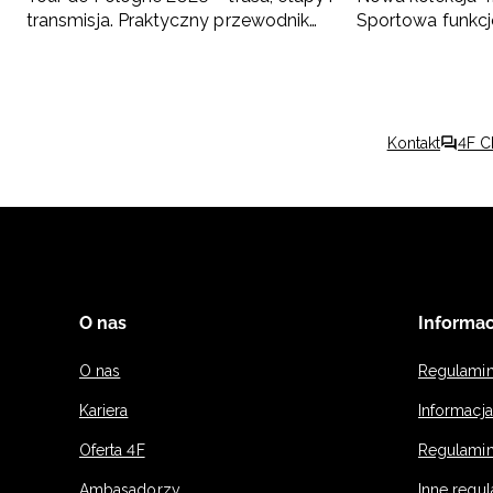
transmisja. Praktyczny przewodnik
Sportowa funkcj
kibica
nowoczesny sty
Kontakt
4F C
O nas
Informac
O nas
Regulami
Kariera
Informacj
Oferta 4F
Regulamin
Ambasadorzy
Inne regu