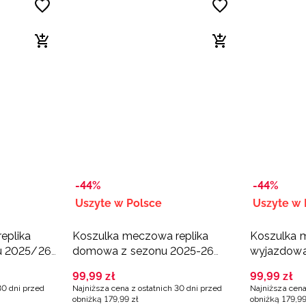
-44%
-44%
Uszyte w Polsce
Uszyte w 
eplika
Koszulka meczowa replika
Koszulka 
u 2025/26
domowa z sezonu 2025-26
wyjazdowa
dziecięca 4F x ZAKSA
dziecięca
99
,
99
zł
99
,
99
zł
 granatowa
Kędzierzyn-Koźle - biała
Kędzierzyn
30 dni przed
Najniższa cena z ostatnich 30 dni przed
Najniższa cena
obniżką
179
,
99
zł
obniżką
179
,
9