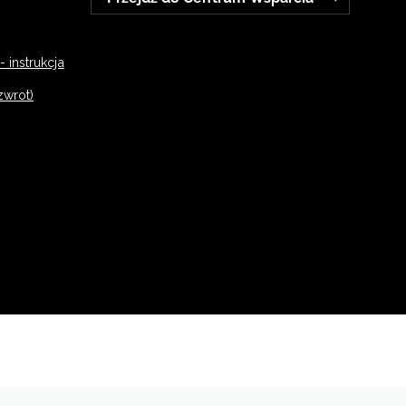
 instrukcja
zwrot)