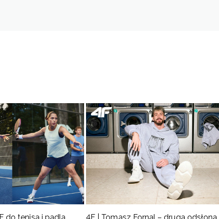
iśmy w Polsce. To dlatego ich wzory doskonale oddają specyfikę mistrzowskiego klubu. Każ
i tyle T-shirtu.
różnorodne. Nie mamy na myśli tylko kilku wzorów T-shirtów, ale również wiele rozmiarów do
dzieży sportowej i ubrań na treningi. Natomiast
koszulki Zaksa
w większych rozmiarach skr
 do tenisa i padla.
4F | Tomasz Fornal – druga odsłona