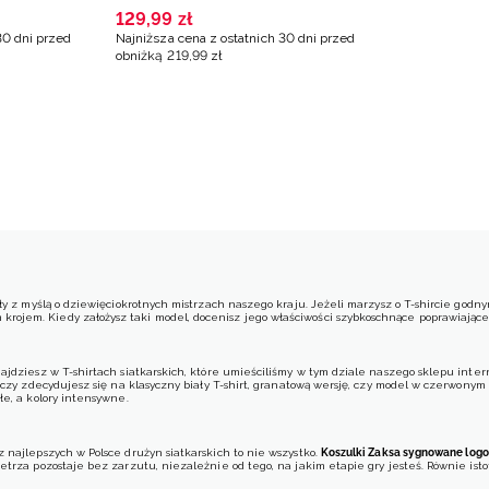
a
2024/2025 dziecięca 4F x
129
,
99
zł
Kurek -
Zaksa Kędzierzyn-Koźle -
30 dni przed
Najniższa cena z ostatnich 30 dni przed
Kurek - multikolor
obniżką
219
,
99
zł
ły z myślą o dziewięciokrotnych mistrzach naszego kraju. Jeżeli marzysz o T-shircie godn
ojem. Kiedy założysz taki model, docenisz jego właściwości szybkoschnące poprawiając
jdziesz w T-shirtach siatkarskich, które umieściliśmy w tym dziale naszego sklepu intern
 czy zdecydujesz się na klasyczny biały T-shirt, granatową wersję, czy model w czerwonym
łe, a kolory intensywne.
 najlepszych w Polsce drużyn siatkarskich to nie wszystko.
Koszulki Zaksa sygnowane logo
etrza pozostaje bez zarzutu, niezależnie od tego, na jakim etapie gry jesteś. Równie ist