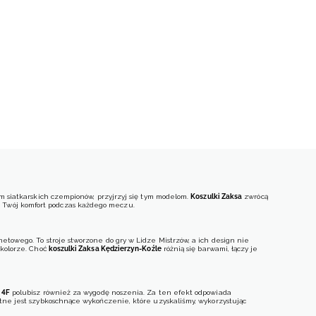
ym siatkarskich czempionów, przyjrzyj się tym modelom.
Koszulki Zaksa
zwrócą
e Twój komfort podczas każdego meczu.
etowego. To stroje stworzone do gry w Lidze Mistrzów, a ich design nie
 kolorze. Choć
koszulki Zaksa Kędzierzyn-Koźle
różnią się barwami, łączy je
 4F
polubisz również za wygodę noszenia. Za ten efekt odpowiada
otne jest szybkoschnące wykończenie, które uzyskaliśmy, wykorzystując