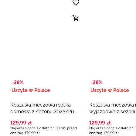
-28%
-28%
Uszyte w Polsce
Uszyte w Polsce
Koszulka meczowa replika
Koszulka meczowa r
domowa z sezonu 2025/26
wyjazdowa z sezon
męska 4F x ZAKSA
męska 4F x ZAKSA
129
,
99
zł
129
,
99
zł
Kędzierzyn-Koźle - biała
Kędzierzyn-Koźle -
Najniższa cena z ostatnich 30 dni przed
Najniższa cena z ostatnich 
obniżką
179
,
99
zł
obniżką
179
,
99
zł