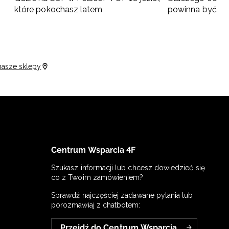
które pokochasz latem
powinna być po
SPF
nasze sklepy
Centrum Wsparcia 4F
Szukasz informacji lub chcesz dowiedzieć się
co z Twoim zamówieniem?
Sprawdź najczęściej zadawane pytania lub
porozmawiaj z chatbotem:
Przejdź do Centrum Wsparcia