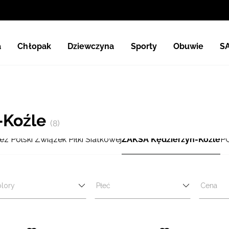
a
Chłopak
Dziewczyna
Sporty
Obuwie
S
-Koźle
(8)
 Polski Związek Piłki Siatkowej
ZAKSA Kędzierzyn-Koźle
PG
lory
Płeć
Cena