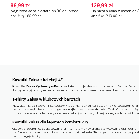
2024/2025 dziecięca 4F x
dziecięca 4F x Zaks
89
,
99
zł
129
,
99
zł
Zaksa Kędzierzyn-Koźle -
Kędzierzyn-Koźle - 
Najniższa cena z ostatnich 30 dni przed
Najniższa cena z ostatnich 
multikolor
multikolor
obniżką
189
,
99
zł
obniżką
219
,
99
zł
Koszulki Zaksa z kolekcji 4F
Koszulki Zaksa Kędzierzyn-Koźle
zostały zaprojektowane i uszyte w Polsce. Powsta
Twoją uwagę licznymi nadrukami, klubowymi barwami i niezawodnym regularnym kr
T-shirty Zaksa w klubowych barwach
Nawiązania do tradycji i sukcesów klubu na jednej koszulce? Takie połączenie zna
pozostawia wątpliwości, że są godne najlepszych zawodników. To do Ciebie zależy,
unikatowe wzornictwo i wykonanie metodą sublimacji. Dzięki niej nadruki są trwa
Koszulki Zaksa dla lepszego komfortu gry
Głębokie odcienie, dopracowane printy i elementy charakterystyczne dla jednej z
perforowana dzianina umieszczona wzdłuż tułowia. To dzięki niej cyrkulacja powi
technologię 4FDry.