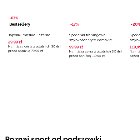
-63%
Bestsellery
-17%
-20
Japonki męskie - czarne
Spodenki treningowe
Spode
szybkoschnące damskie -
szybk
29
,
99
zł
czarne
różo
Najniższa cena z ostatnich 30 dni
99
,
99
zł
119
,
9
przed obniżką
79
,
99
zł
Najniższa cena z ostatnich 30 dni
Najniż
przed obniżką
119
,
99
zł
przed 
Poznaj sport od podszewki