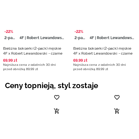
Niemiecki / EUR
Rumuński / RON
-22%
-22%
Słowacki / EUR
2-pack
4F | Robert Lewandowski
2-pack
4F | Robert Lewandowski
Bielizna bokserki (2-pack) męskie
Bielizna bokserki (2-pack) męskie
Ukraiński / UAH
4F x Robert Lewandowski - czarne
4F x Robert Lewandowski - czarne
69
,
99
zł
69
,
99
zł
Najniższa cena z ostatnich 30 dni
Najniższa cena z ostatnich 30 dni
przed obniżką
89
,
99
zł
przed obniżką
89
,
99
zł
Ceny topnieją, styl zostaje