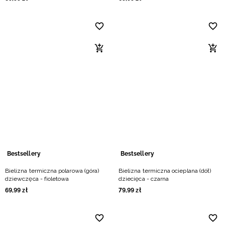
Bestsellery
Bestsellery
Bielizna termiczna polarowa (góra)
Bielizna termiczna ocieplana (dół)
dziewczęca - fioletowa
dziecięca - czarna
69
,
99
zł
79
,
99
zł