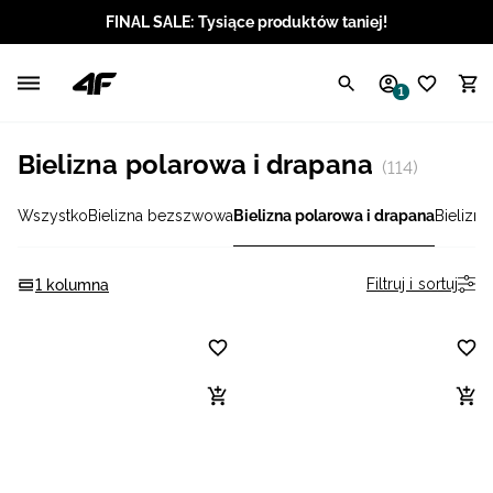
FINAL SALE: Tysiące produktów taniej!
Polski / PLN
1
Angielski / EUR
Bielizna polarowa i drapana
(114)
Angielski / USD
Wszystko
Bielizna bezszwowa
Bielizna polarowa i drapana
Bielizn
Angielski / GBP
Chorwacki / EUR
Filtruj i sortuj
1 kolumna
Czeski / CZK
Litewski / EUR
Łotewski / EUR