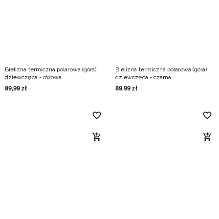
Bielizna termiczna polarowa (góra)
Bielizna termiczna polarowa (góra)
dziewczęca - różowa
dziewczęca - czarna
89
,
99
zł
89
,
99
zł