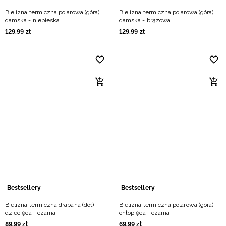
Bielizna termiczna polarowa (góra)
Bielizna termiczna polarowa (góra)
damska - niebieska
damska - brązowa
129
,
99
zł
129
,
99
zł
Bestsellery
Bestsellery
Bielizna termiczna drapana (dół)
Bielizna termiczna polarowa (góra)
dziecięca - czarna
chłopięca - czarna
89
,
99
zł
69
,
99
zł