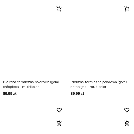
Bielizna termiczna polarowa (góra)
Bielizna termiczna polarowa (góra)
chłopięca - multikolor
chłopięca - multikolor
89
,
99
zł
89
,
99
zł