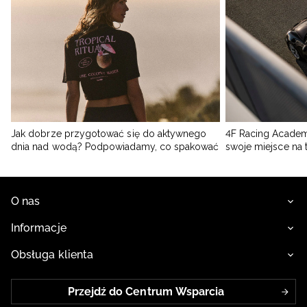
Jak dobrze przygotować się do aktywnego
4F Racing Academ
dnia nad wodą? Podpowiadamy, co spakować
swoje miejsce na 
O nas
Informacje
Obsługa klienta
Przejdź do Centrum Wsparcia