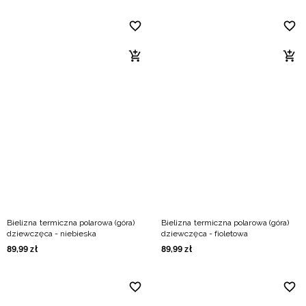
Bielizna termiczna polarowa (góra)
Bielizna termiczna polarowa (góra)
dziewczęca - niebieska
dziewczęca - fioletowa
89
,
99
zł
89
,
99
zł