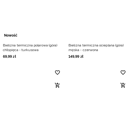
Niemiecki / EUR
Rumuński / RON
Słowacki / EUR
Nowość
Bielizna termiczna polarowa (góra)
Bielizna termiczna ocieplana (góra)
Ukraiński / UAH
chłopięca - turkusowa
męska - czerwona
69
,
99
zł
149
,
99
zł