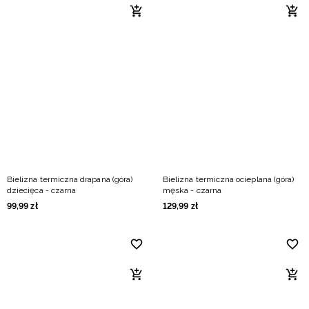
Bielizna termiczna drapana (góra)
Bielizna termiczna ocieplana (góra)
dziecięca - czarna
męska - czarna
99
,
99
zł
129
,
99
zł