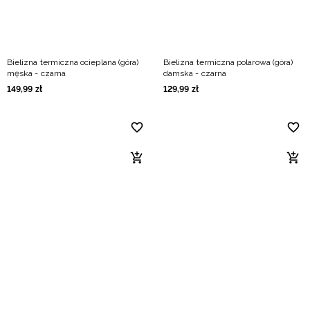
Bielizna termiczna ocieplana (góra)
Bielizna termiczna polarowa (góra)
męska - czarna
damska - czarna
149
,
99
zł
129
,
99
zł