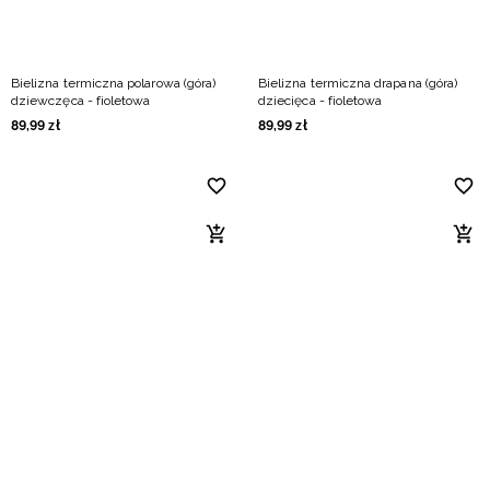
Bielizna termiczna polarowa (góra)
Bielizna termiczna drapana (góra)
dziewczęca - fioletowa
dziecięca - fioletowa
89
,
99
zł
89
,
99
zł