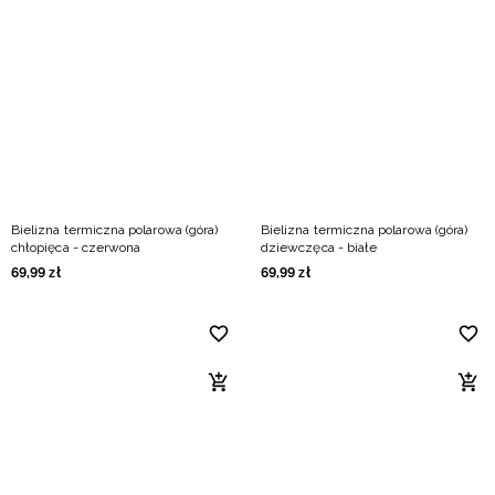
Bielizna termiczna polarowa (góra)
Bielizna termiczna polarowa (góra)
chłopięca - czerwona
dziewczęca - białe
69
,
99
zł
69
,
99
zł