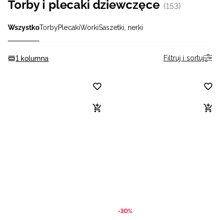
Torby i plecaki dziewczęce
(153)
Niemiecki / EUR
Wszystko
Torby
Plecaki
Worki
Saszetki, nerki
Rumuński / RON
Filtruj i sortuj
1 kolumna
Słowacki / EUR
Ukraiński / UAH
-30%