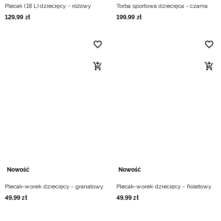
Plecak (18 L) dziecięcy - różowy
Torba sportowa dziecięca - czarna
129
,
99
zł
199
,
99
zł
Nowość
Nowość
Plecak-worek dziecięcy - granatowy
Plecak-worek dziecięcy - fioletowy
49
,
99
zł
49
,
99
zł