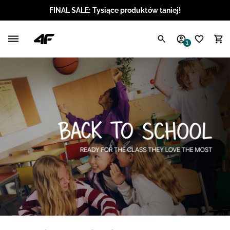
FINAL SALE: Tysiące produktów taniej!
Polski / PLN
1
Angielski / EUR
Angielski / USD
Angielski / GBP
Chorwacki / EUR
Czeski / CZK
Litewski / EUR
Łotewski / EUR