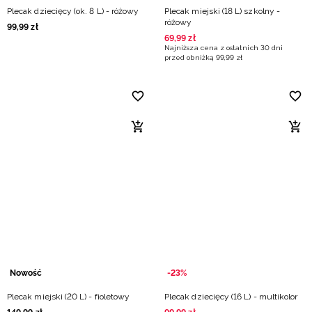
Plecak dziecięcy (ok. 8 L) - różowy
Plecak miejski (18 L) szkolny -
różowy
99
,
99
zł
69
,
99
zł
Najniższa cena z ostatnich 30 dni
przed obniżką
99
,
99
zł
Nowość
-23%
Plecak miejski (20 L) - fioletowy
Plecak dziecięcy (16 L) - multikolor