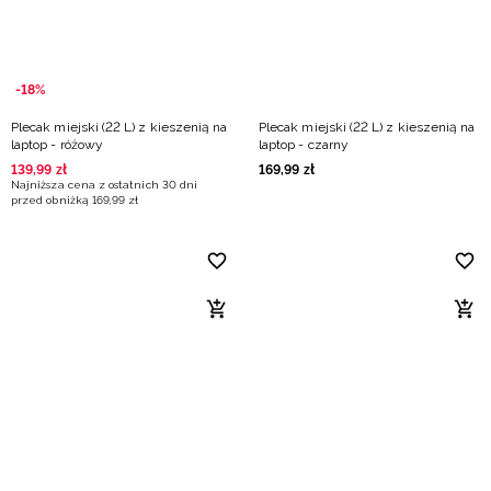
-18%
Plecak miejski (22 L) z kieszenią na
Plecak miejski (22 L) z kieszenią na
laptop - różowy
laptop - czarny
139
,
99
zł
169
,
99
zł
Najniższa cena z ostatnich 30 dni
przed obniżką
169
,
99
zł