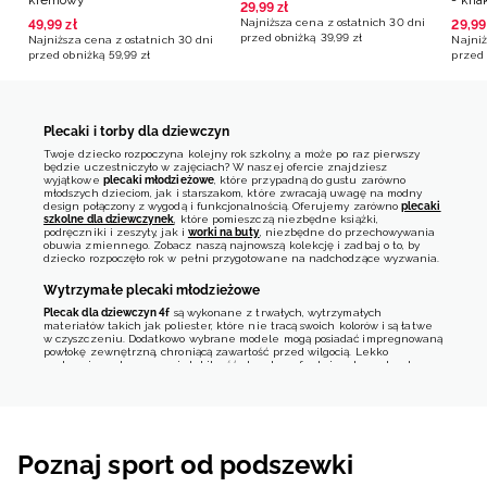
kremowy
- kha
29
,
99
zł
Najniższa cena z ostatnich 30 dni
49
,
99
zł
29
,
99
przed obniżką
39
,
99
zł
Najniższa cena z ostatnich 30 dni
Najniż
przed obniżką
59
,
99
zł
przed 
Plecaki i torby dla dziewczyn
Twoje dziecko rozpoczyna kolejny rok szkolny, a może po raz pierwszy
będzie uczestniczyło w zajęciach? W naszej ofercie znajdziesz
wyjątkowe
plecaki młodzieżowe
, które przypadną do gustu zarówno
młodszych dzieciom, jak i starszakom, które zwracają uwagę na modny
design połączony z wygodą i funkcjonalnością. Oferujemy zarówno
plecaki
szkolne dla dziewczynek
, które pomieszczą niezbędne książki,
podręczniki i zeszyty, jak i
worki na buty
, niezbędne do przechowywania
obuwia zmiennego. Zobacz naszą najnowszą kolekcję i zadbaj o to, by
dziecko rozpoczęło rok w pełni przygotowane na nadchodzące wyzwania.
Wytrzymałe plecaki młodzieżowe
Plecak dla dziewczyn 4f
są wykonane z trwałych, wytrzymałych
materiałów takich jak poliester, które nie tracą swoich kolorów i są łatwe
w czyszczeniu. Dodatkowo wybrane modele mogą posiadać impregnowaną
powłokę zewnętrzną, chroniącą zawartość przed wilgocią. Lekko
usztywnione dno poprawi stabilność plecaka, a funkcjonalny uchwyt
umożliwi jego przenoszenie w dłoni lub zawieszenie.
Poznaj sport od podszewki