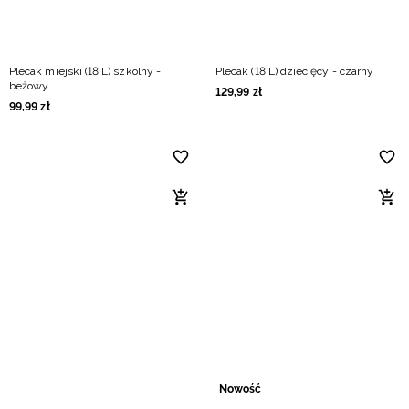
Plecak miejski (18 L) szkolny -
Plecak (18 L) dziecięcy - czarny
beżowy
129
,
99
zł
99
,
99
zł
Nowość