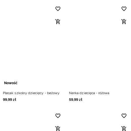
Nowość
Plecak szkolny dziecięcy - beżowy
Nerka dziecięca - różowa
99
,
99
zł
59
,
99
zł