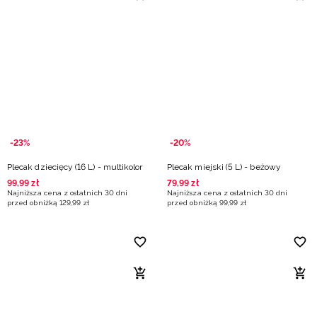
-23%
-20%
Plecak dziecięcy (16 L) - multikolor
Plecak miejski (5 L) - beżowy
99
,
99
zł
79
,
99
zł
Najniższa cena z ostatnich 30 dni
Najniższa cena z ostatnich 30 dni
przed obniżką
129
,
99
zł
przed obniżką
99
,
99
zł