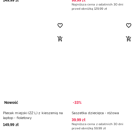
149
,
99
zł
99
,
99
zł
Najniższa cena z ostatnich 30 dni
przed obniżką
129
,
99
zł
Nowość
-33%
Plecak miejski (22 L) z kieszenią na
Saszetka dziecięca - różowa
laptop - fioletowy
39
,
99
zł
Najniższa cena z ostatnich 30 dni
149
,
99
zł
przed obniżką
59
,
99
zł