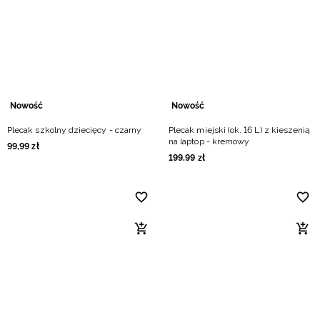
Nowość
Nowość
Plecak szkolny dziecięcy - czarny
Plecak miejski (ok. 16 L) z kieszenią
na laptop - kremowy
99
,
99
zł
199
,
99
zł