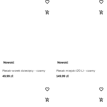
Nowość
Nowość
Plecak-worek dziecięcy - czarny
Plecak miejski (20 L) - czarny
49
,
99
zł
149
,
99
zł