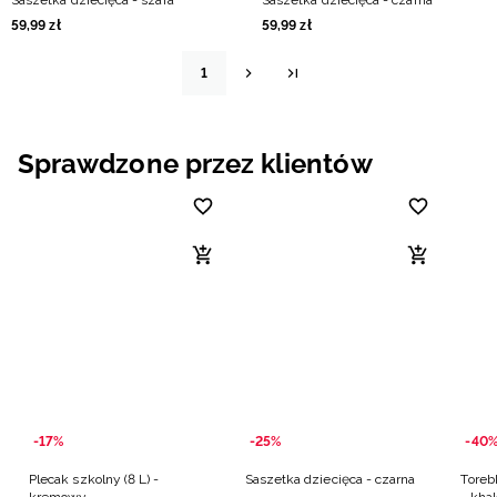
Saszetka dziecięca - szara
Saszetka dziecięca - czarna
59
,
99
zł
59
,
99
zł
1
Sprawdzone przez klientów
-17%
-25%
-40
Plecak szkolny (8 L) -
Saszetka dziecięca - czarna
Toreb