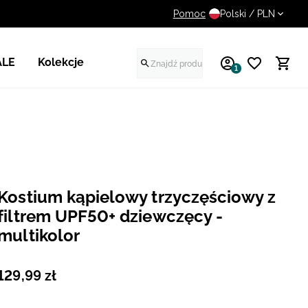
Pomoc
14 dni na darmowy zwrot
Polski / PLN
ALE
Kolekcje
1
Kostium kąpielowy trzyczęściowy z
filtrem UPF50+ dziewczęcy -
multikolor
129
,
99
zł