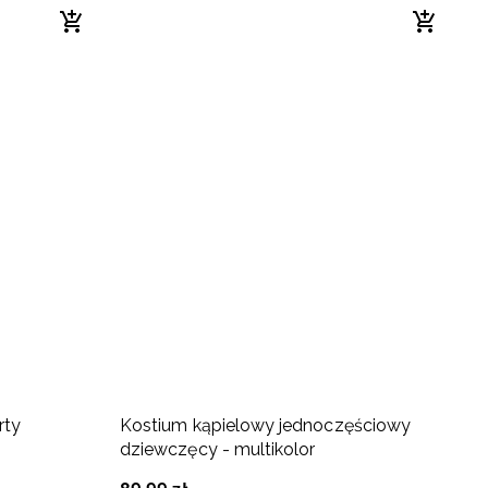
rty
Kostium kąpielowy jednoczęściowy
K
dziewczęcy - multikolor
d