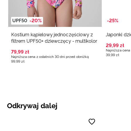
UPF50
-20%
-25%
Kostium kąpielowy jednoczęściowy z
Japonki dz
filtrem UPF50+ dziewczęcy - multikolor
29
,
99
zł
Najniższa cena 
79
,
99
zł
39
,
99
zł
Najniższa cena z ostatnich 30 dni przed obniżką
99
,
99
zł
Odkrywaj dalej