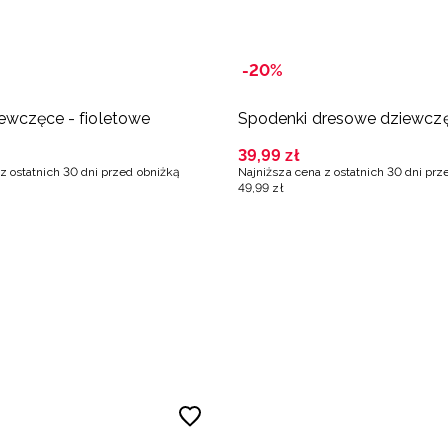
-20%
iewczęce - fioletowe
Spodenki dresowe dziewczę
39
,
99
zł
z ostatnich 30 dni przed obniżką
Najniższa cena z ostatnich 30 dni prz
49
,
99
zł