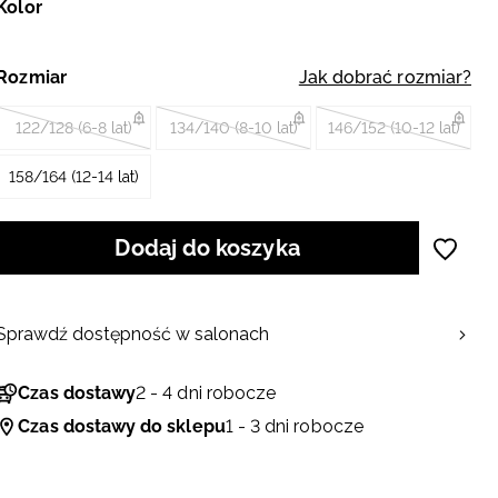
Kolor
Rozmiar
Jak dobrać rozmiar?
122/128 (6-8 lat)
134/140 (8-10 lat)
146/152 (10-12 lat)
158/164 (12-14 lat)
Dodaj do koszyka
Sprawdź dostępność w salonach
Czas dostawy
2 - 4 dni robocze
Czas dostawy do sklepu
1 - 3 dni robocze