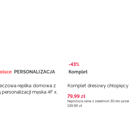
-43%
olsce
PERSONALIZACJA
Komplet
eczowa replika domowa z
Komplet dresowy chłopięcy 
 personalizacji męska 4F x
79
,
99
zł
kówka - biała
Najniższa cena z ostatnich 30 dni prz
139
,
99
zł