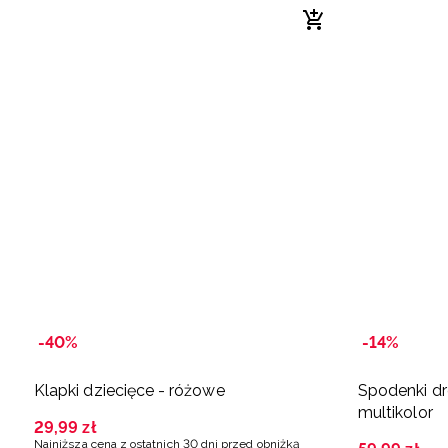
-40%
-14%
Klapki dziecięce - różowe
Spodenki d
multikolor
29
,
99
zł
Najniższa cena z ostatnich 30 dni przed obniżką