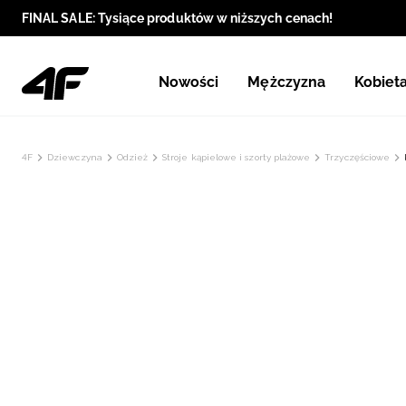
FINAL SALE: Tysiące produktów w niższych cenach!
Nowości
Mężczyzna
Kobiet
4F
Dziewczyna
Odzież
Stroje kąpielowe i szorty plażowe
Trzyczęściowe