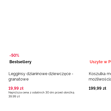
-50%
Bestsellery
Uszyte w P
Legginsy dzianinowe dziewczęce -
Koszulka m
granatowe
możliwością
Polska Siat
19
,
99
zł
199
,
99
zł
Najniższa cena z ostatnich 30 dni przed obniżką
39
,
99
zł