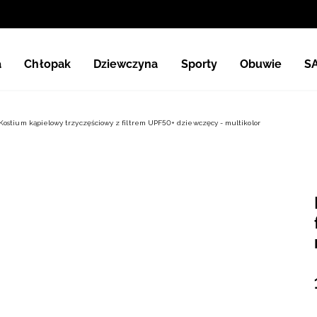
a
Chłopak
Dziewczyna
Sporty
Obuwie
S
Kostium kąpielowy trzyczęściowy z filtrem UPF50+ dziewczęcy - multikolor