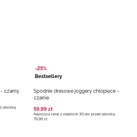
-25%
Bestsellery
- czarny
Spodnie dresowe joggery chłopięce -
J
czarne
2
ed obniżką
Na
59
,
99
zł
4
Najniższa cena z ostatnich 30 dni przed obniżką
79
,
99
zł