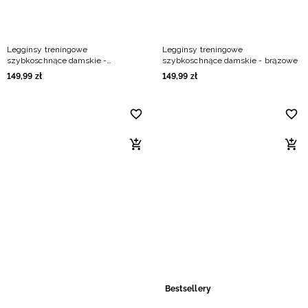
Legginsy treningowe
Legginsy treningowe
szybkoschnące damskie -
szybkoschnące damskie - brązowe
multikolor
149
,
99
zł
149
,
99
zł
Bestsellery