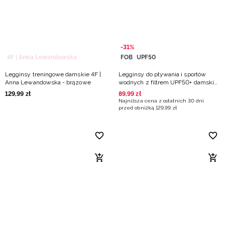
-31%
4F | Anna Lewandowska
FOB
UPF50
Legginsy treningowe damskie 4F |
Legginsy do pływania i sportów
Anna Lewandowska - brązowe
wodnych z filtrem UPF50+ damskie
- czarne
129
,
99
zł
89
,
99
zł
Najniższa cena z ostatnich 30 dni
przed obniżką
129
,
99
zł