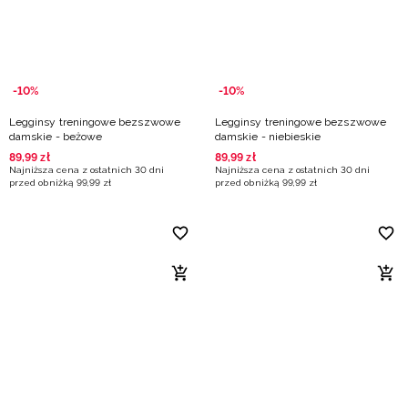
-10%
-10%
Legginsy treningowe bezszwowe
Legginsy treningowe bezszwowe
damskie - beżowe
damskie - niebieskie
89
,
99
zł
89
,
99
zł
Najniższa cena z ostatnich 30 dni
Najniższa cena z ostatnich 30 dni
przed obniżką
99
,
99
zł
przed obniżką
99
,
99
zł