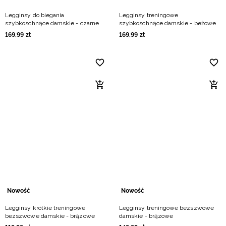
Legginsy do biegania
Legginsy treningowe
szybkoschnące damskie - czarne
szybkoschnące damskie - beżowe
169
,
99
zł
169
,
99
zł
Nowość
Nowość
Legginsy krótkie treningowe
Legginsy treningowe bezszwowe
bezszwowe damskie - brązowe
damskie - brązowe