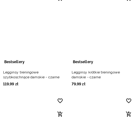
Niemiecki / EUR
Rumuński / RON
Słowacki / EUR
Ukraiński / UAH
Bestsellery
Bestsellery
Legginsy treningowe
Legginsy krótkie treningowe
szybkoschnące damskie - czarne
damskie - czarne
119
,
99
zł
79
,
99
zł