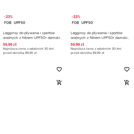
-33%
-33%
FOB
UPF50
FOB
UPF50
Legginsy do pływania i sportów
Legginsy do pływania i sportów
wodnych z filtrem UPF50+ damskie
wodnych z filtrem UPF50+ damskie
- multikolor
- czarne
59
,
99
zł
59
,
99
zł
Najniższa cena z ostatnich 30 dni
Najniższa cena z ostatnich 30 dni
przed obniżką
89
,
99
zł
przed obniżką
89
,
99
zł