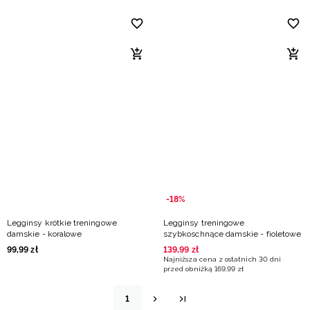
-18%
Legginsy krótkie treningowe
Legginsy treningowe
damskie - koralowe
szybkoschnące damskie - fioletowe
99
,
99
zł
139
,
99
zł
Najniższa cena z ostatnich 30 dni
przed obniżką
169
,
99
zł
1