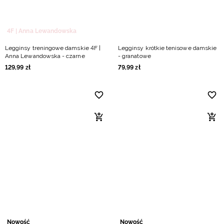
4F | Anna Lewandowska
Legginsy treningowe damskie 4F |
Legginsy krótkie tenisowe damskie
Anna Lewandowska - czarne
- granatowe
129
,
99
zł
79
,
99
zł
Nowość
Nowość