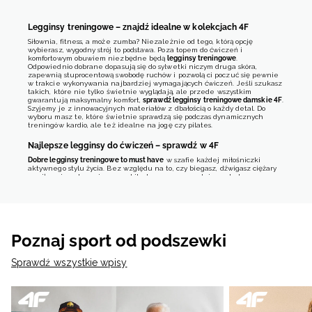
Legginsy treningowe – znajdź idealne w kolekcjach 4F
Siłownia, fitness, a może zumba? Niezależnie od tego, którą opcję
wybierasz, wygodny strój to podstawa. Poza topem do ćwiczeń i
komfortowym obuwiem niezbędne będą
legginsy treningowe
.
Odpowiednio dobrane dopasują się do sylwetki niczym druga skóra,
zapewnią stuprocentową swobodę ruchów i pozwolą ci poczuć się pewnie
w trakcie wykonywania najbardziej wymagających ćwiczeń. Jeśli szukasz
takich, które nie tylko świetnie wyglądają, ale przede wszystkim
gwarantują maksymalny komfort,
sprawdź legginsy treningowe damskie 4F
.
Szyjemy je z innowacyjnych materiałów z dbałością o każdy detal. Do
wyboru masz te, które świetnie sprawdzą się podczas dynamicznych
treningów kardio, ale też idealne na jogę czy pilates.
Najlepsze legginsy do ćwiczeń – sprawdź w 4F
Dobre legginsy treningowe to must have
w szafie każdej miłośniczki
aktywnego stylu życia. Bez względu na to, czy biegasz, dźwigasz ciężary
na siłowni czy trenujesz aerobik, dopasowane spodnie z elastycznego
materiału będą najwygodniejszym ubiorem do ćwiczeń. Aby móc w pełni
cieszyć się treningiem i wyglądać świetnie podczas ulubionych
sportowych aktywności, warto sięgnąć po
legginsy sportowe 4F. W naszej
ofercie znajdziesz modele wykonane z innowacyjnych szybkoschnących
materiałów
. Dzięki technologii 4F Dry
legginsy treningowe 4F
zapewniają
komfort termiczny i odprowadzają pot nawet podczas intensywnych
Poznaj sport od podszewki
sportowych wyzwań. Dodatkowo są miękkie, przyjemne w dotyku i
dopasowują się do ciała, gwarantując pełną swobodę ruchów.
Sprawdź wszystkie wpisy
Lubisz, gdy ubrania sportowe łączą styl z komfortem? Wśród
legginsów do
ćwiczeń 4F
na pewno znajdziesz coś dla siebie. Wyróżnia je nie tylko
jakość, ale też
modny design i oryginalne wzornictwo
. Dzięki temu możesz
wybierać wśród kolorów i wzorów, obok których trudno przejść obojętnie.
Klasyczna czerń
?
Uniwersalny beż
? A może modne pastele lub neony? Ty
decydujesz, jakie
legginsy treningowe 4F
będą najlepiej współgrać z tym,