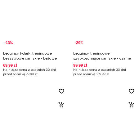
-13%
-29%
Legginsy kolarki treningowe
Legginsy treningowe
bezszwowe damskie - beżowe
szybkoschnące damskie - czarne
69
,
99
zł
99
,
99
zł
Najniższa cena z ostatnich 30 dni
Najniższa cena z ostatnich 30 dni
przed obniżką
79
,
99
zł
przed obniżką
139
,
99
zł