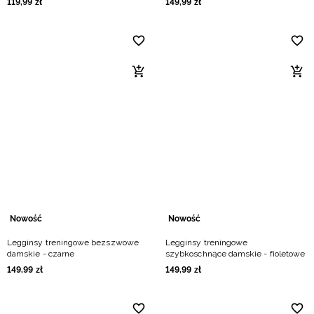
119
,
99
zł
149
,
99
zł
Nowość
Nowość
Legginsy treningowe bezszwowe
Legginsy treningowe
damskie - czarne
szybkoschnące damskie - fioletowe
149
,
99
zł
149
,
99
zł