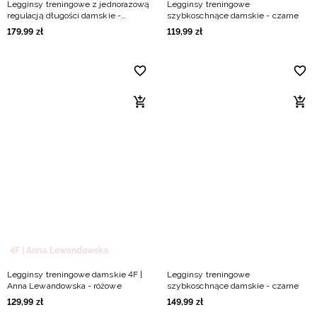
Legginsy treningowe z jednorazową
Legginsy treningowe
regulacją długości damskie -
szybkoschnące damskie - czarne
brązowe
179
,
99
zł
119
,
99
zł
4F | Anna Lewandowska
Legginsy treningowe damskie 4F |
Legginsy treningowe
Anna Lewandowska - różowe
szybkoschnące damskie - czarne
129
,
99
zł
149
,
99
zł