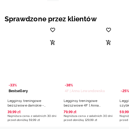
Sprawdzone przez klientów
-33%
-38%
Bestsellery
4F | Anna Lewandowska
-25%
Legginsy treningowe
Legginsy treningowe
Leggi
bezszwowe damskie -
bezszwowe 4F | Anna
szybk
czerwone
Lewandowska - niebieskie
różo
39
,
99
zł
79
,
99
zł
59
,
99
Najniższa cena z ostatnich 30 dni
Najniższa cena z ostatnich 30 dni
Najniż
przed obniżką
59
,
99
zł
przed obniżką
129
,
99
zł
przed 