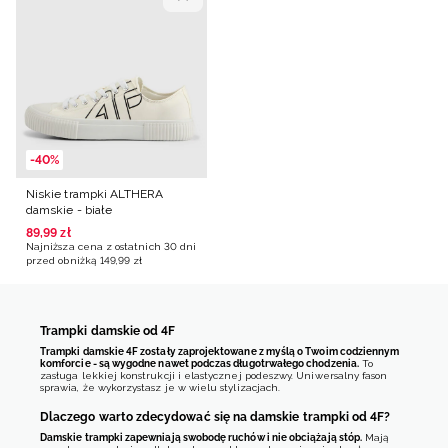
-40%
Niskie trampki ALTHERA
damskie - białe
89
,
99
zł
Najniższa cena z ostatnich 30 dni
przed obniżką
149
,
99
zł
Trampki damskie od 4F
Trampki damskie 4F zostały zaprojektowane z myślą o Twoim codziennym
komforcie - są wygodne nawet podczas długotrwałego chodzenia.
To
zasługa lekkiej konstrukcji i elastycznej podeszwy. Uniwersalny fason
sprawia, że wykorzystasz je w wielu stylizacjach.
Dlaczego warto zdecydować się na damskie trampki od 4F?
Damskie trampki zapewniają swobodę ruchów i nie obciążają stóp.
Mają