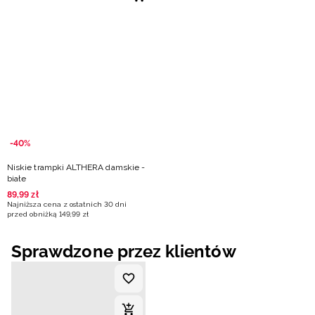
Niemiecki / EUR
Rumuński / RON
Słowacki / EUR
Ukraiński / UAH
-40%
Niskie trampki ALTHERA damskie -
białe
89
,
99
zł
Najniższa cena z ostatnich 30 dni
przed obniżką
149
,
99
zł
Sprawdzone przez klientów