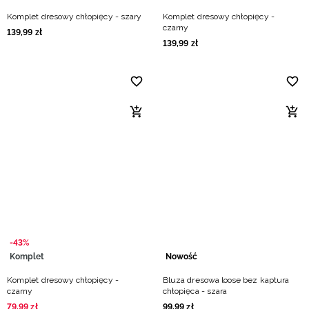
Komplet dresowy chłopięcy - szary
Komplet dresowy chłopięcy -
czarny
139
,
99
zł
139
,
99
zł
-43%
Komplet
Nowość
Komplet dresowy chłopięcy -
Bluza dresowa loose bez kaptura
czarny
chłopięca - szara
79
,
99
zł
99
,
99
zł