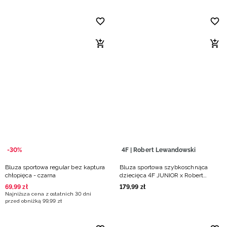
-30%
4F | Robert Lewandowski
Bluza sportowa regular bez kaptura
Bluza sportowa szybkoschnąca
chłopięca - czarna
dziecięca 4F JUNIOR x Robert
Lewandowski - czarna
69
,
99
zł
179
,
99
zł
Najniższa cena z ostatnich 30 dni
przed obniżką
99
,
99
zł