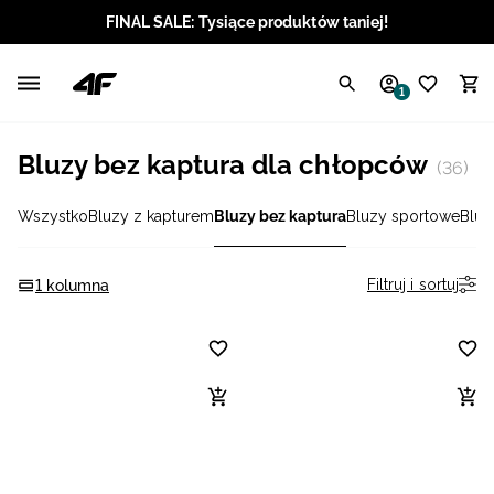
FINAL SALE: Tysiące produktów taniej!
Polski / PLN
1
Angielski / EUR
Bluzy bez kaptura dla chłopców
(36)
Angielski / USD
Wszystko
Bluzy z kapturem
Bluzy bez kaptura
Bluzy sportowe
Bluz
Angielski / GBP
Chorwacki / EUR
Filtruj i sortuj
1 kolumna
Czeski / CZK
Litewski / EUR
Łotewski / EUR