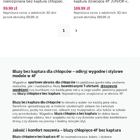
nierozpinana bez kaptura chłopięca
kaptura dziecięca 4F JUNIOR x
- szara
Robert Lewandowski - czarna
59
,
99
zł
169
,
99
zł
Najniższa cena z ostatnich 30 dni
Najniższa cena z ostatnich 30 dni
przed obniżką
69
,
99
zł
przed obniżką
199
,
99
zł
1
Bluzy bez kaptura dla chłopców – odkryj wygodne i stylowe
modele w 4F
Wygodne
sportowe ubrania dla chłopców
to podstawa garderoby zarówno
malucha, jak i nastolatka. Poza
bawełnianymi T-shirtami
,
dresowymi
spodniami
czy kurtkami na każdą porę roku w jego szafie powinny pojawić
się
bluzy chłopięce bez kaptura
. Najmodniejsze znajdziesz w ofercie 4F.
Bluzy bez kaptura dla chłopców
to idealny wybór na każdą porę roku.
Świetnie sprawdzają się w trakcie ulubionych zabaw na świeżym
powietrzu, jazdy na rowerze, rolkach czy hulajnodze, ale także w szkole
czy przedszkolu. Wygodna
bluza chłopięca bez kaptura
to dobra baza
codziennego ubioru, bez względu na to, czy dziecko uwielbia komfortowe
dresy, czy stawia na jeansy i modny, miejski styl.
Jakość i komfort noszenia – bluzy chłopięce 4F bez kaptura
Bluzy chłopięce bez kaptura 4F
to najmodniejsze kolory i stylowe