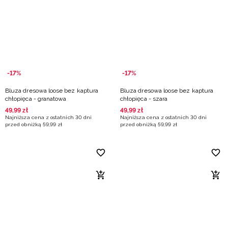
-17%
-17%
Bluza dresowa loose bez kaptura
Bluza dresowa loose bez kaptura
chłopięca - granatowa
chłopięca - szara
49
,
99
zł
49
,
99
zł
Najniższa cena z ostatnich 30 dni
Najniższa cena z ostatnich 30 dni
przed obniżką
59
,
99
zł
przed obniżką
59
,
99
zł