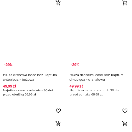
-29%
-29%
Bluza dresowa loose bez kaptura
Bluza dresowa loose bez kaptura
chłopięca - beżowa
chłopięca - granatowa
49
,
99
zł
49
,
99
zł
Najniższa cena z ostatnich 30 dni
Najniższa cena z ostatnich 30 dni
przed obniżką
69
,
99
zł
przed obniżką
69
,
99
zł