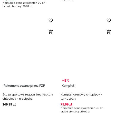
Najniższa cena z ostatnich 30 dni
przed obniżką
139
,
99
zł
-43%
Rekomendowane przez PZP
Komplet
Bluza sportowa regular bez kaptura
Komplet dresowy chłopięcy -
chłopięca - niebieska
turkusowy
149
,
99
zł
79
,
99
zł
Najniższa cena z ostatnich 30 dni
przed obniżką
139
,
99
zł