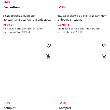
-14%
Bestsellery
-17%
Bluza dresowa oversize
Bluza dresowa ze stójką z zamkiem
nierozpinana bez kaptura chłopięca
chłopięca - czarna
- oliwkowa
59
,
99
zł
49
,
99
zł
Najniższa cena z ostatnich 30 dni
Najniższa cena z ostatnich 30 dni
przed obniżką
69
,
99
zł
przed obniżką
59
,
99
zł
-23%
-23%
Komplet
Komplet