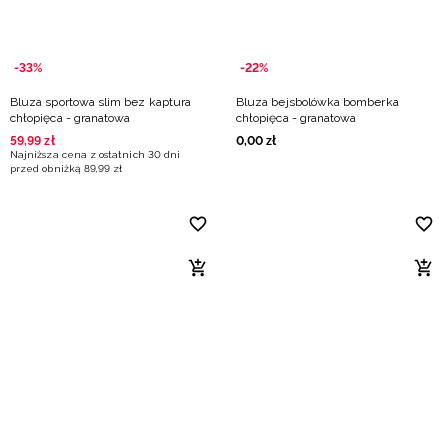
-33%
-22%
Bluza sportowa slim bez kaptura
Bluza bejsbolówka bomberka
chłopięca - granatowa
chłopięca - granatowa
59
,
99
zł
0
,
00
zł
Najniższa cena z ostatnich 30 dni
przed obniżką
89
,
99
zł