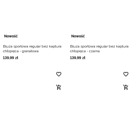
Niemiecki / EUR
Rumuński / RON
Słowacki / EUR
Nowość
Nowość
Bluza sportowa regular bez kaptura
Bluza sportowa regular bez kaptura
Ukraiński / UAH
chłopięca - granatowa
chłopięca - czarna
139
,
99
zł
139
,
99
zł