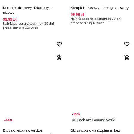
Komplet dresowy dziecięcy -
Komplet dresowy dziecięcy - szary
różowy
99
,
99
zł
Najniższa cena z ostatnich 30 dni
99
,
99
zł
przed obniżką
129
,
99
zł
Najniższa cena z ostatnich 30 dni
przed obniżką
129
,
99
zł
-15%
-14%
4F | Robert Lewandowski
Bluza dresowa oversize
Bluza sportowa rozpinana bez