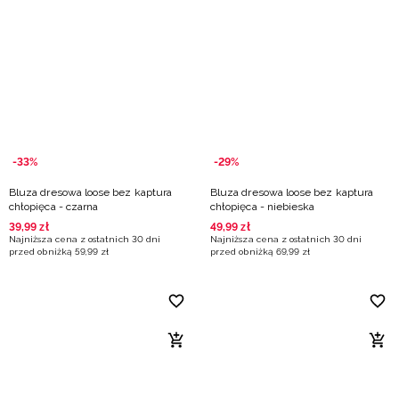
-33%
-29%
Bluza dresowa loose bez kaptura
Bluza dresowa loose bez kaptura
chłopięca - czarna
chłopięca - niebieska
39
,
99
zł
49
,
99
zł
Najniższa cena z ostatnich 30 dni
Najniższa cena z ostatnich 30 dni
przed obniżką
59
,
99
zł
przed obniżką
69
,
99
zł