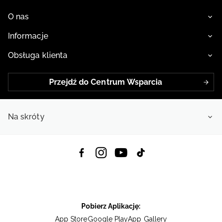
T-Shirty chłopięce
Polary chłopięce
O nas
Przeczytaj na blogu:
Jak wybrać kurtkę i spodnie narciarskie dla dziecka?
Co dziecko musi zabrać na obóz sportowy?
Informacje
Bieganie dla dzieci - jak powinien wyglądać trening?
Buty sportowe do szkoły – dylemat rodziców i dzieci
Jak zachęcić dziecko do uprawiania sportu
Obsługa klienta
Przejdź do Centrum Wsparcia
Na skróty
Pobierz Aplikację:
App Store
Google Play
App Gallery