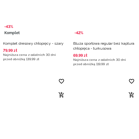
-43%
Komplet
-42%
Komplet dresowy chłopięcy - szary
Bluza sportowa regular bez kaptura
chłopięca - turkusowa
79
,
99
zł
Najniższa cena z ostatnich 30 dni
69
,
99
zł
przed obniżką
139
,
99
zł
Najniższa cena z ostatnich 30 dni
przed obniżką
119
,
99
zł