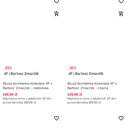
-21%
-21%
4F | Bartosz Zmarzlik
4F | Bartosz Zmarzlik
Bluza bomberka dziecięca 4F x
Bluza bomberka dziecięca 4F x
Bartosz Zmarzlik - niebieska
Bartosz Zmarzlik - czarna
149
,
99
zł
149
,
99
zł
Najniższa cena z ostatnich 30 dni
Najniższa cena z ostatnich 30 dni
przed obniżką
189
,
99
zł
przed obniżką
189
,
99
zł