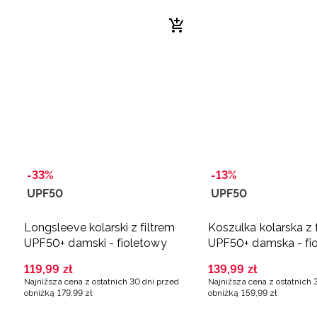
-33%
-13%
UPF50
UPF50
Longsleeve kolarski z filtrem
Koszulka kolarska z 
UPF50+ damski - fioletowy
UPF50+ damska - fi
119
,
99
zł
139
,
99
zł
Najniższa cena z ostatnich 30 dni przed
Najniższa cena z ostatnich 
obniżką
179
,
99
zł
obniżką
159
,
99
zł