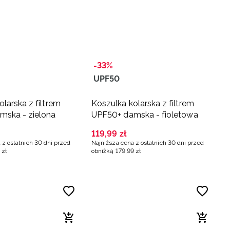
-33%
UPF50
larska z filtrem
Koszulka kolarska z filtrem
mska - zielona
UPF50+ damska - fioletowa
119
,
99
zł
 z ostatnich 30 dni przed
Najniższa cena z ostatnich 30 dni przed
zł
obniżką
179
,
99
zł