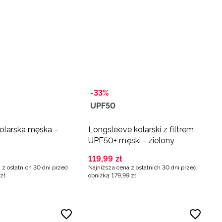
-33%
UPF50
olarska męska -
Longsleeve kolarski z filtrem
UPF50+ męski - zielony
119
,
99
zł
 z ostatnich 30 dni przed
Najniższa cena z ostatnich 30 dni przed
zł
obniżką
179
,
99
zł