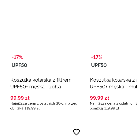
-17%
-17%
UPF50
UPF50
Koszulka kolarska z filtrem
Koszulka kolarska z 
UPF50+ męska - żółta
UPF50+ męska - mult
99
,
99
zł
99
,
99
zł
Najniższa cena z ostatnich 30 dni przed
Najniższa cena z ostatnich 
obniżką
119
,
99
zł
obniżką
119
,
99
zł