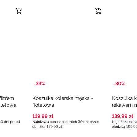
-33%
-30%
filtrem
Koszulka kolarska męska -
Koszulka k
oletowa
fioletowa
rękawem m
pomarańc
119
,
99
zł
139
,
99
zł
30 dni przed
Najniższa cena z ostatnich 30 dni przed
Najniższa cena
obniżką
179
,
99
zł
obniżką
199
,
9