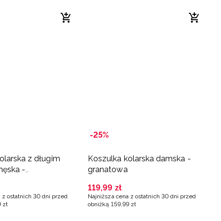
-25%
olarska z długim
Koszulka kolarska damska -
ęska -
granatowa
zowa
119
,
99
zł
 z ostatnich 30 dni przed
Najniższa cena z ostatnich 30 dni przed
9
zł
obniżką
159
,
99
zł