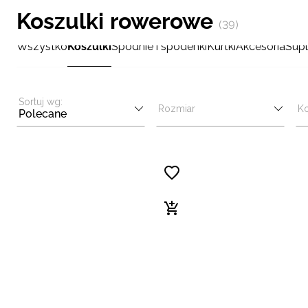
Koszulki rowerowe
(39)
Wszystko
Koszulki
Spodnie i spodenki
Kurtki
Akcesoria
Supl
Sortuj wg:
Rozmiar
Ko
Polecane