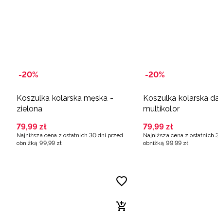
-20%
-20%
Koszulka kolarska męska -
Koszulka kolarska d
zielona
multikolor
79
,
99
zł
79
,
99
zł
Najniższa cena z ostatnich 30 dni przed
Najniższa cena z ostatnich 
obniżką
99
,
99
zł
obniżką
99
,
99
zł