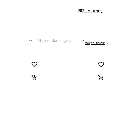
3 kolumny
Materiał dominujący
Więcej filtrów