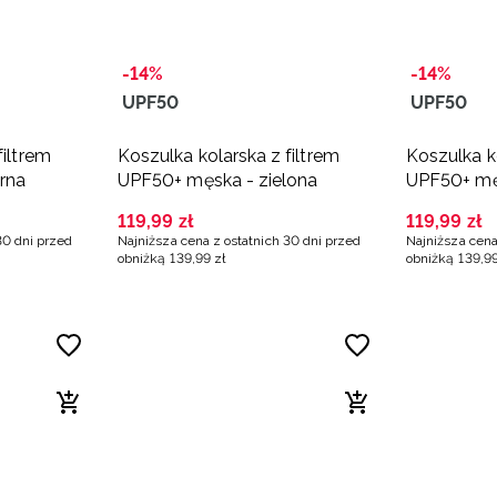
-14%
-14%
UPF50
UPF50
filtrem
Koszulka kolarska z filtrem
Koszulka ko
rna
UPF50+ męska - zielona
UPF50+ mę
119
,
99
zł
119
,
99
zł
30 dni przed
Najniższa cena z ostatnich 30 dni przed
Najniższa cena
obniżką
139
,
99
zł
obniżką
139
,
9