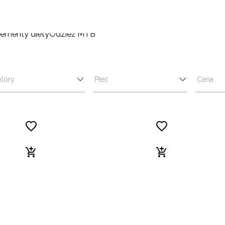
ementy diety
Odzież MTB
lory
Płeć
Cena