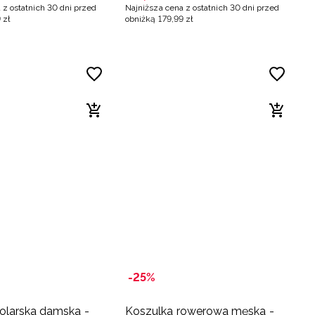
 z ostatnich 30 dni przed
Najniższa cena z ostatnich 30 dni przed
9
zł
obniżką
179
,
99
zł
-25%
olarska damska -
Koszulka rowerowa męska -