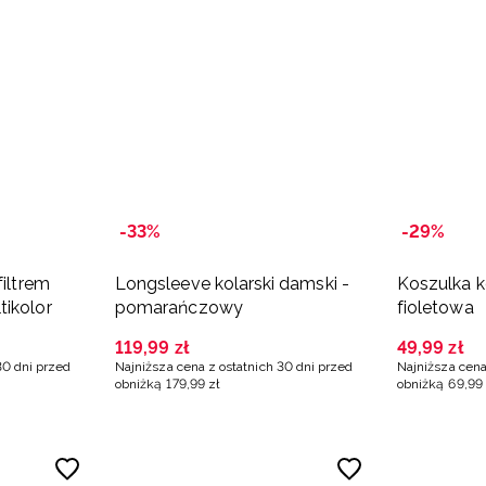
-33%
-29%
filtrem
Longsleeve kolarski damski -
Koszulka k
ikolor
pomarańczowy
fioletowa
119
,
99
zł
49
,
99
zł
30 dni przed
Najniższa cena z ostatnich 30 dni przed
Najniższa cena
obniżką
179
,
99
zł
obniżką
69
,
99