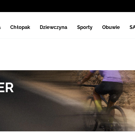
a
Chłopak
Dziewczyna
Sporty
Obuwie
S
ER