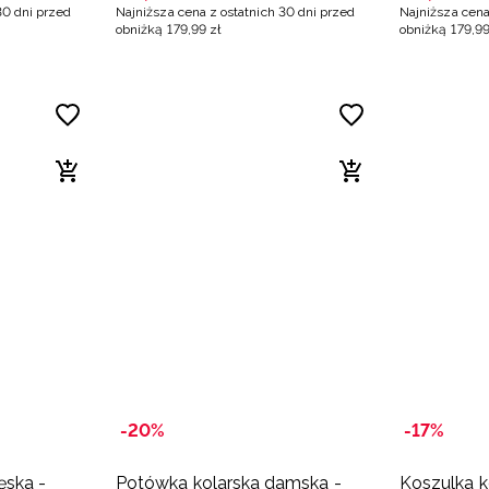
30 dni przed
Najniższa cena z ostatnich 30 dni przed
Najniższa cena
obniżką
179
,
99
zł
obniżką
179
,
9
-20%
-17%
ęska -
Potówka kolarska damska -
Koszulka k