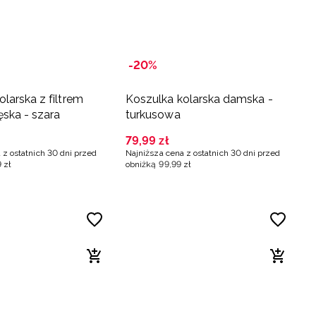
-20%
larska z filtrem
Koszulka kolarska damska -
ska - szara
turkusowa
79
,
99
zł
 z ostatnich 30 dni przed
Najniższa cena z ostatnich 30 dni przed
9
zł
obniżką
99
,
99
zł