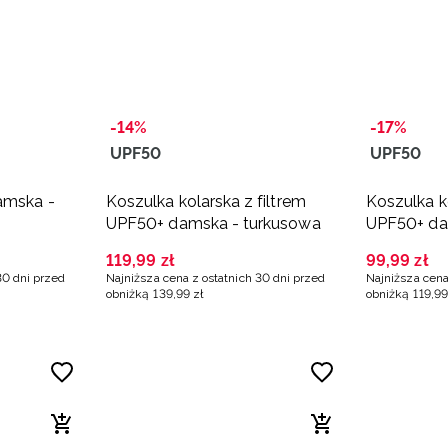
-14%
-17%
UPF50
UPF50
amska -
Koszulka kolarska z filtrem
Koszulka ko
UPF50+ damska - turkusowa
UPF50+ da
119
,
99
zł
99
,
99
zł
30 dni przed
Najniższa cena z ostatnich 30 dni przed
Najniższa cena
obniżką
139
,
99
zł
obniżką
119
,
99