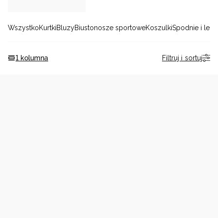
Niemiecki / EUR
Wszystko
Kurtki
Bluzy
Biustonosze sportowe
Koszulki
Spodnie i leg
Rumuński / RON
Filtruj i sortuj
1 kolumna
Słowacki / EUR
Ukraiński / UAH