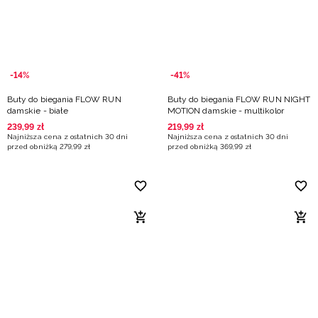
-14%
-41%
Buty do biegania FLOW RUN
Buty do biegania FLOW RUN NIGHT
damskie - białe
MOTION damskie - multikolor
239
,
99
zł
219
,
99
zł
Najniższa cena z ostatnich 30 dni
Najniższa cena z ostatnich 30 dni
przed obniżką
279
,
99
zł
przed obniżką
369
,
99
zł