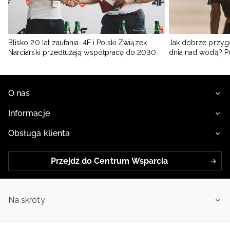
Blisko 20 lat zaufania. 4F i Polski Związek
Jak dobrze przyg
Narciarski przedłużają współpracę do 2030
dnia nad wodą? 
roku
O nas
Informacje
Obsługa klienta
Przejdź do Centrum Wsparcia
Na skróty