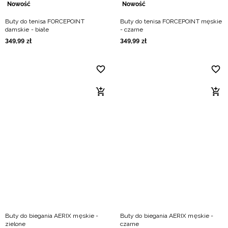
Nowość
Nowość
Buty do tenisa FORCEPOINT
Buty do tenisa FORCEPOINT męskie
damskie - białe
- czarne
349
,
99
zł
349
,
99
zł
Buty do biegania AERIX męskie -
Buty do biegania AERIX męskie -
zielone
czarne