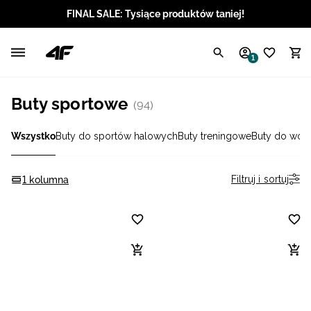
FINAL SALE: Tysiące produktów taniej!
Polski / PLN
1
Angielski / EUR
Buty sportowe
(94)
Angielski / USD
Wszystko
Buty do sportów halowych
Buty treningowe
Buty do wod
Angielski / GBP
Chorwacki / EUR
Filtruj i sortuj
1 kolumna
Czeski / CZK
Litewski / EUR
Łotewski / EUR