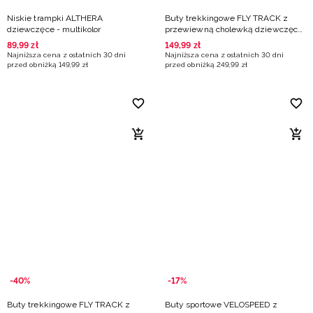
Niskie trampki ALTHERA
Buty trekkingowe FLY TRACK z
dziewczęce - multikolor
przewiewną cholewką dziewczęce
- beżowe
89
,
99
zł
149
,
99
zł
Najniższa cena z ostatnich 30 dni
Najniższa cena z ostatnich 30 dni
przed obniżką
149
,
99
zł
przed obniżką
249
,
99
zł
-40%
-17%
Buty trekkingowe FLY TRACK z
Buty sportowe VELOSPEED z