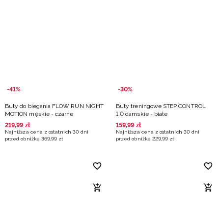
-41%
-30%
Buty do biegania FLOW RUN NIGHT
Buty treningowe STEP CONTROL
MOTION męskie - czarne
1.0 damskie - białe
219
,
99
zł
159
,
99
zł
Najniższa cena z ostatnich 30 dni
Najniższa cena z ostatnich 30 dni
przed obniżką
369
,
99
zł
przed obniżką
229
,
99
zł