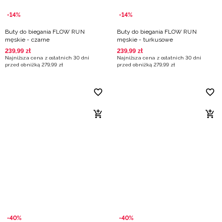
-14%
-14%
Buty do biegania FLOW RUN
Buty do biegania FLOW RUN
męskie - czarne
męskie - turkusowe
239
,
99
zł
239
,
99
zł
Najniższa cena z ostatnich 30 dni
Najniższa cena z ostatnich 30 dni
przed obniżką
279
,
99
zł
przed obniżką
279
,
99
zł
-40%
-40%