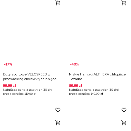
-17%
-40%
Buty sportowe VELOSPEED z
Niskie trampki ALTHERA chłopięce
przewiewną cholewką chłopięce -
- czarne
szare
99
,
99
zł
89
,
99
zł
Najniższa cena z ostatnich 30 dni
Najniższa cena z ostatnich 30 dni
przed obniżką
119
,
99
zł
przed obniżką
149
,
99
zł