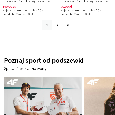
przewiewną cholewką dziewczęce
przewiewną cholewką dziewczęce
- różowe
- różowe
149
,
99
zł
99
,
99
zł
Najniższa cena z ostatnich 30 dni
Najniższa cena z ostatnich 30 dni
przed obniżką
249
,
99
zł
przed obniżką
119
,
99
zł
1
Poznaj sport od podszewki
Sprawdź wszystkie wpisy