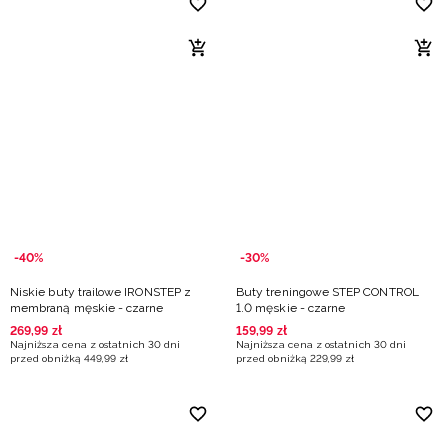
-40%
-30%
Niskie buty trailowe IRONSTEP z
Buty treningowe STEP CONTROL
membraną męskie - czarne
1.0 męskie - czarne
269
,
99
zł
159
,
99
zł
Najniższa cena z ostatnich 30 dni
Najniższa cena z ostatnich 30 dni
przed obniżką
449
,
99
zł
przed obniżką
229
,
99
zł