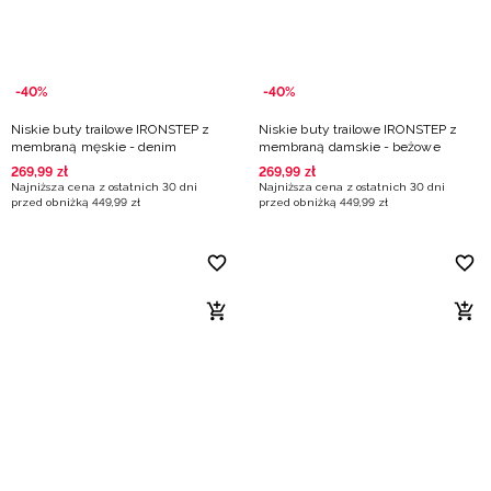
-40%
-40%
Niskie buty trailowe IRONSTEP z
Niskie buty trailowe IRONSTEP z
membraną męskie - denim
membraną damskie - beżowe
269
,
99
zł
269
,
99
zł
Najniższa cena z ostatnich 30 dni
Najniższa cena z ostatnich 30 dni
przed obniżką
449
,
99
zł
przed obniżką
449
,
99
zł