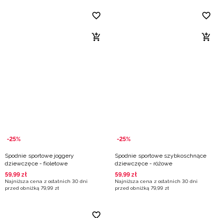
-25%
-25%
Spodnie sportowe joggery
Spodnie sportowe szybkoschnące
dziewczęce - fioletowe
dziewczęce - różowe
59
,
99
zł
59
,
99
zł
Najniższa cena z ostatnich 30 dni
Najniższa cena z ostatnich 30 dni
przed obniżką
79
,
99
zł
przed obniżką
79
,
99
zł