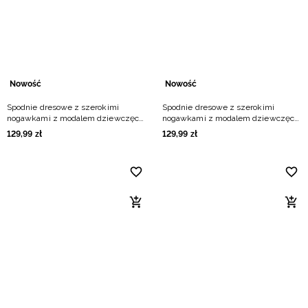
Niemiecki / EUR
Rumuński / RON
Słowacki / EUR
Nowość
Nowość
Spodnie dresowe z szerokimi
Spodnie dresowe z szerokimi
Ukraiński / UAH
nogawkami z modalem dziewczęce
nogawkami z modalem dziewczęce
- czarne
- fioletowe
129
,
99
zł
129
,
99
zł