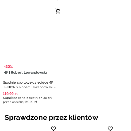
-20%
4F | Robert Lewandowski
Spodnie sportowe dziecięce 4F
JUNIOR x Robert Lewandowski -
czarne
119
,
99
zł
Najniższa cena z ostatnich 30 dni
przed obniżką
149
,
99
zł
Sprawdzone przez klientów