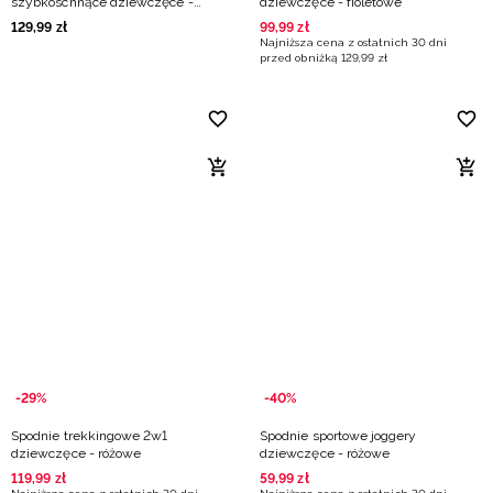
szybkoschnące dziewczęce -
dziewczęce - fioletowe
różowe
129
,
99
zł
99
,
99
zł
Najniższa cena z ostatnich 30 dni
przed obniżką
129
,
99
zł
-29%
-40%
Spodnie trekkingowe 2w1
Spodnie sportowe joggery
dziewczęce - różowe
dziewczęce - różowe
119
,
99
zł
59
,
99
zł