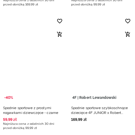
Najniższa cena z ostatnich 30 dni
Najniższa cena z ostatnich 30 dni
przed obniżką
169
,
99
zł
przed obniżką
99
,
99
zł
-40%
4F | Robert Lewandowski
Spodnie sportowe z prostymi
Spodnie sportowe szybkoschnące
nogawkami dziewczęce - czarne
dziecięce 4F JUNIOR x Robert
Lewandowski - czarne
59
,
99
zł
169
,
99
zł
Najniższa cena z ostatnich 30 dni
przed obniżką
99
,
99
zł