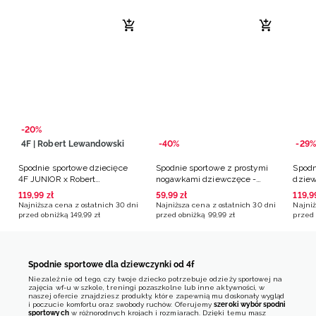
-20%
4F | Robert Lewandowski
-40%
-29%
Spodnie sportowe dziecięce
Spodnie sportowe z prostymi
Spodn
4F JUNIOR x Robert
nogawkami dziewczęce -
dziew
Lewandowski - czarne
czarne
119
,
99
zł
59
,
99
zł
119
,
9
Najniższa cena z ostatnich 30 dni
Najniższa cena z ostatnich 30 dni
Najniż
przed obniżką
149
,
99
zł
przed obniżką
99
,
99
zł
przed 
Spodnie sportowe dla dziewczynki od 4f
Niezależnie od tego, czy twoje dziecko potrzebuje odzieży sportowej na
zajęcia wf-u w szkole, treningi pozaszkolne lub inne aktywności, w
naszej ofercie znajdziesz produkty, które zapewnią mu doskonały wygląd
i poczucie komfortu oraz swobody ruchów. Oferujemy
szeroki wybór spodni
sportowych
w różnorodnych krojach i rozmiarach. Dzięki temu masz