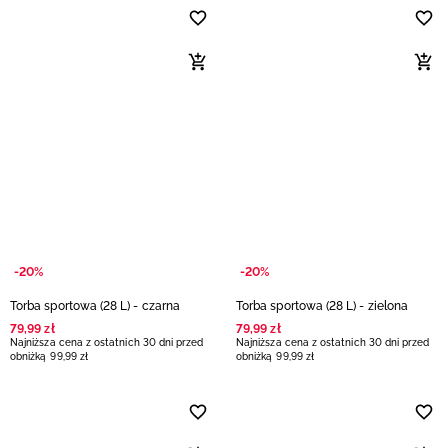
-20%
-20%
Torba sportowa (28 L) - czarna
Torba sportowa (28 L) - zielona
79
,
99
zł
79
,
99
zł
Najniższa cena z ostatnich 30 dni przed
Najniższa cena z ostatnich 30 dni przed
obniżką
99
,
99
zł
obniżką
99
,
99
zł