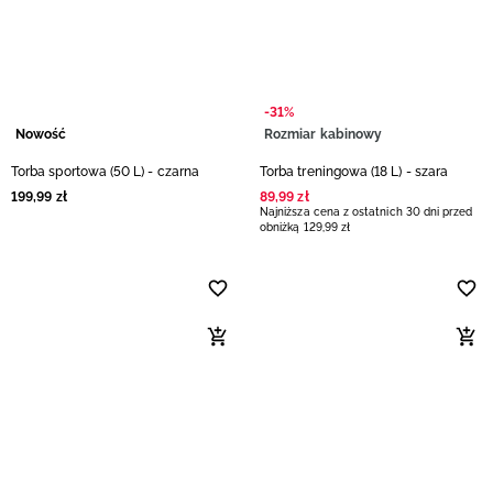
Niemiecki / EUR
Rumuński / RON
-31%
Słowacki / EUR
Nowość
Rozmiar kabinowy
Torba sportowa (50 L) - czarna
Torba treningowa (18 L) - szara
Ukraiński / UAH
199
,
99
zł
89
,
99
zł
Najniższa cena z ostatnich 30 dni przed
obniżką
129
,
99
zł