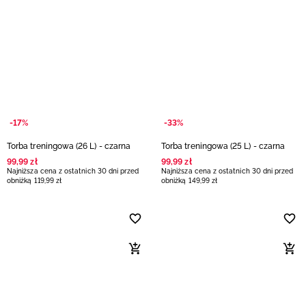
-17%
-33%
Torba treningowa (26 L) - czarna
Torba treningowa (25 L) - czarna
99
,
99
zł
99
,
99
zł
Najniższa cena z ostatnich 30 dni przed
Najniższa cena z ostatnich 30 dni przed
obniżką
119
,
99
zł
obniżką
149
,
99
zł