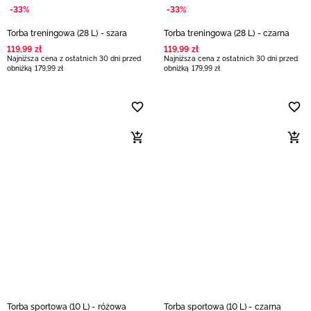
-33%
-33%
Torba treningowa (28 L) - szara
Torba treningowa (28 L) - czarna
119
,
99
zł
119
,
99
zł
Najniższa cena z ostatnich 30 dni przed
Najniższa cena z ostatnich 30 dni przed
obniżką
179
,
99
zł
obniżką
179
,
99
zł
Torba sportowa (10 L) - różowa
Torba sportowa (10 L) - czarna