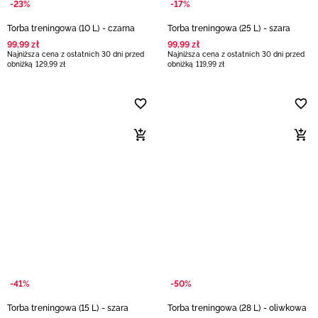
-23%
-17%
Torba treningowa (10 L) - czarna
Torba treningowa (25 L) - szara
99
,
99
zł
99
,
99
zł
Najniższa cena z ostatnich 30 dni przed
Najniższa cena z ostatnich 30 dni przed
obniżką
129
,
99
zł
obniżką
119
,
99
zł
-41%
-50%
Torba treningowa (15 L) - szara
Torba treningowa (28 L) - oliwkowa