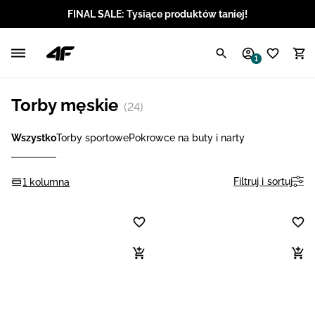
FINAL SALE: Tysiące produktów taniej!
Polski / PLN
1
Angielski / EUR
Torby męskie
(24)
Angielski / USD
Wszystko
Torby sportowe
Pokrowce na buty i narty
Angielski / GBP
Chorwacki / EUR
Filtruj i sortuj
1 kolumna
Czeski / CZK
Litewski / EUR
Łotewski / EUR