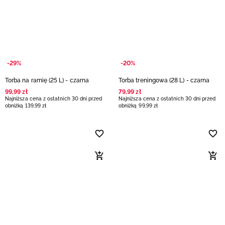
-29%
-20%
Torba na ramię (25 L) - czarna
Torba treningowa (28 L) - czarna
99
,
99
zł
79
,
99
zł
Najniższa cena z ostatnich 30 dni przed
Najniższa cena z ostatnich 30 dni przed
obniżką
139
,
99
zł
obniżką
99
,
99
zł