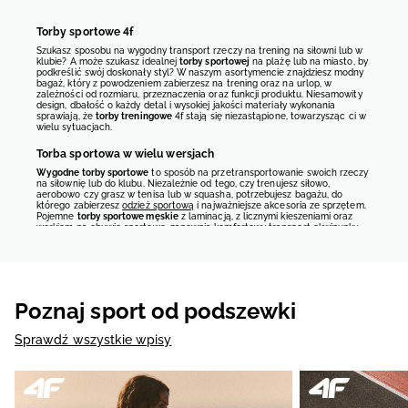
Torby sportowe 4f
Szukasz sposobu na wygodny transport rzeczy na trening na siłowni lub w
klubie? A może szukasz idealnej
torby sportowej
na plażę lub na miasto, by
podkreślić swój doskonały styl? W naszym asortymencie znajdziesz modny
bagaż, który z powodzeniem zabierzesz na trening oraz na urlop, w
zależności od rozmiaru, przeznaczenia oraz funkcji produktu. Niesamowity
design, dbałość o każdy detal i wysokiej jakości materiały wykonania
sprawiają, że
torby treningowe
4f stają się niezastąpione, towarzysząc ci w
wielu sytuacjach.
Torba sportowa w wielu wersjach
Wygodne torby sportowe
to sposób na przetransportowanie swoich rzeczy
na siłownię lub do klubu. Niezależnie od tego, czy trenujesz siłowo,
aerobowo czy grasz w tenisa lub w squasha, potrzebujesz bagażu, do
którego zabierzesz
odzież sportową
i najważniejsze akcesoria ze sprzętem.
Pojemne
torby sportowe męskie
z laminacją, z licznymi kieszeniami oraz
workiem na obuwie sportowe, zapewnią komfortowy transport ekwipunku.
Znaczna część z nich posiada nieusztywnione dno z gumowymi nóżkami
ochronnymi oraz gładkim materiałem pomagającym utrzymać ją w
czystości.
Funkcjonalne torby sportowe
na treningi są także wyposażone w
wygodne uchwyty i pasek do przenoszenia. Mieszczą ok. 30-40 litrów,
umożliwiając zapakowanie wszystkich potrzebnych rzeczy.
Torba
treningowa
to najlepszy wybór niezależnie od miejsca ćwiczeń i uprawianej
Poznaj sport od podszewki
aktywności.
Modne torby sportowe
na miasto oraz na plażę charakteryzują się
Sprawdź wszystkie wpisy
najczęściej niewielką pojemnością, która jednak umożliwia zabranie ze sobą
portfela, smartfona i innych podręcznych drobiazgów.
Męskie
saszety
docenią panowie preferujący sportowy styl ubierania, którzy
nie lubią niszczyć odzieży poprzez przenoszenie w niej ciężkich
przedmiotów. Pasek na ramię o regulowanej długości i komora główna z
frontową kieszenią ułatwią utrzymanie porządku i szybkie odnalezienie
potrzebnych rzeczy. Torby plażowe mogą mieć większy rozmiar, nawet w