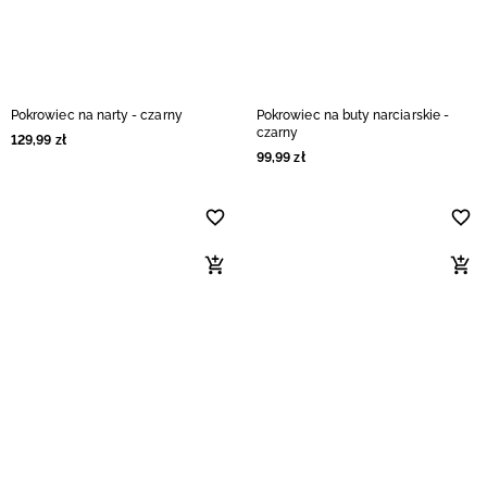
Pokrowiec na narty - czarny
Pokrowiec na buty narciarskie -
czarny
129
,
99
zł
99
,
99
zł