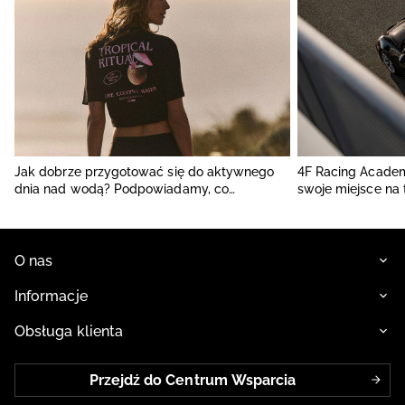
granicach 30-40 litrów, który umożliwi komfortowy transport ekwipunku
niezbędnego w czasie letnich aktywności nad wodą.
Bagaż na udane wyjazdy
Torebki sportowe
są za małe, by zmieścić do nich wszystkie potrzebne
rzeczy? Wybierz
torby podróżne
od 4f wykonane z wytrzymałych
materiałów, często projektowane jako repliki walizek dla sportowców
biorących udział w Igrzyskach Olimpijskich. 123-litrowa
torba sportowa
męska
jest wyposażona w kółka ułatwiające transport, teleskopową rączkę
z regulacją długości oraz posiada pasy kompresyjne pozwalające
zmniejszyć wielkość bagażu. Wybrane modele są także laminowane oraz
posiadają wodoszczelne zamki, by zapewnić ci bezpieczeństwo nawet
wtedy, gdy podróżujesz w trudnych warunkach atmosferycznych.
Jak dobrze przygotować się do aktywnego
4F Racing Acade
dnia nad wodą? Podpowiadamy, co
swoje miejsce na 
spakować
O nas
Informacje
Obsługa klienta
Przejdź do Centrum Wsparcia