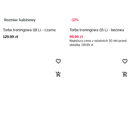
Rozmiar kabinowy
-17%
Torba treningowa (18 L) - czarna
Torba treningowa (15 L) - beżowa
129
,
99
zł
99
,
99
zł
Najniższa cena z ostatnich 30 dni przed
obniżką
119
,
99
zł