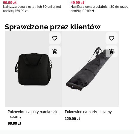
99
,
99
zł
49
,
99
zł
Najniższa cena z ostatnich 30 dni przed
Najniższa cena z ostatnich 30 dni przed
obniżką
169
,
99
zł
obniżką
99
,
99
zł
Sprawdzone przez klientów
Pokrowiec na buty narciarskie
Pokrowiec na narty - czarny
- czarny
129
,
99
zł
99
,
99
zł