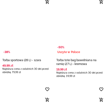
-50%
-38%
Uszyte w Polsce
Torba sportowa (28 L) - szara
Torba tote bag bawełniana na
ramię (27 L) - kremowa
49
,
99
zł
Najniższa cena z ostatnich 30 dni przed
19
,
99
zł
obniżką
79
,
99
zł
Najniższa cena z ostatnich 30 dni przed
obniżką
39
,
99
zł