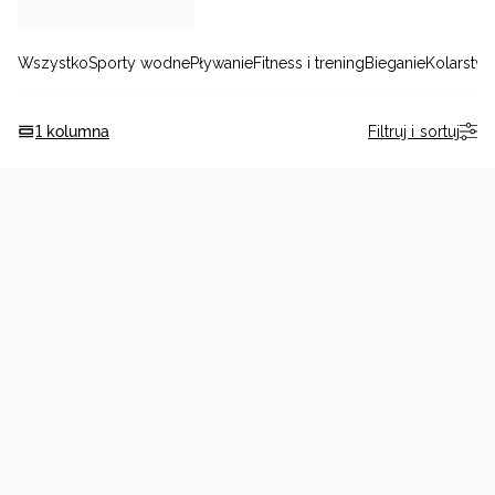
Niemiecki / EUR
Wszystko
Sporty wodne
Pływanie
Fitness i trening
Bieganie
Kolarstw
Rumuński / RON
Filtruj i sortuj
1 kolumna
Słowacki / EUR
Ukraiński / UAH