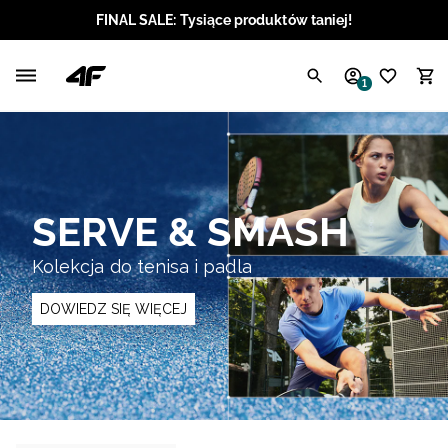
FINAL SALE: Tysiące produktów taniej!
Polski / PLN
1
Angielski / EUR
Angielski / USD
Angielski / GBP
SERVE & SMASH
Chorwacki / EUR
Kolekcja do tenisa i padla
Czeski / CZK
DOWIEDZ SIĘ WIĘCEJ
Litewski / EUR
Łotewski / EUR