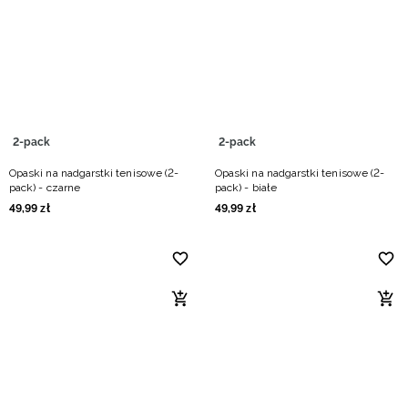
2-pack
2-pack
Opaski na nadgarstki tenisowe (2-
Opaski na nadgarstki tenisowe (2-
pack) - czarne
pack) - białe
49
,
99
zł
49
,
99
zł