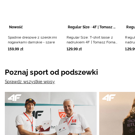
Nowość
Regular Size · 4F | Tomasz Fornal
Spodnie dresowe z szerokimi
Regular Size: T-shirt loose z
Regula
nogawkami damskie - szare
nadrukiem 4F | Tomasz Fornal
nadru
- szary
- cza
159
,
99
zł
129
,
99
zł
129
,
9
Poznaj sport od podszewki
Sprawdź wszystkie wpisy