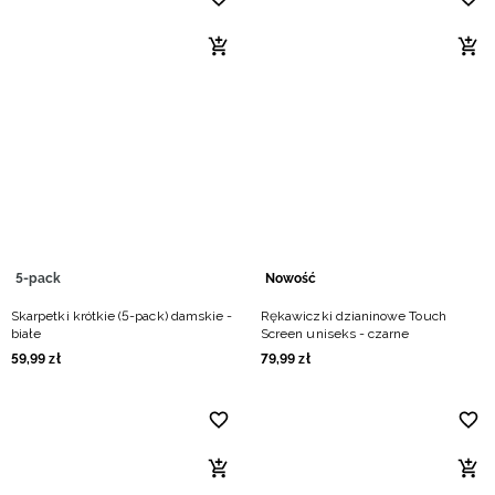
5-pack
Nowość
Skarpetki krótkie (5-pack) damskie -
Rękawiczki dzianinowe Touch
białe
Screen uniseks - czarne
59
,
99
zł
79
,
99
zł