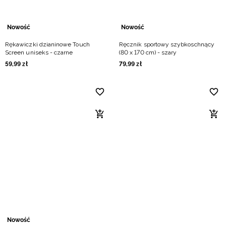
Nowość
Nowość
Rękawiczki dzianinowe Touch
Ręcznik sportowy szybkoschnący
Screen uniseks - czarne
(80 x 170 cm) - szary
59
,
99
zł
79
,
99
zł
Nowość