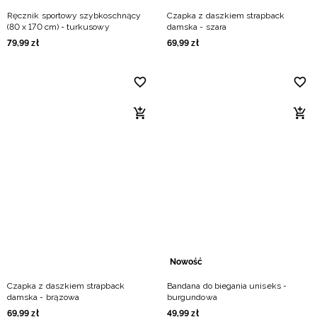
Ręcznik sportowy szybkoschnący
Czapka z daszkiem strapback
(80 x 170 cm) - turkusowy
damska - szara
79
,
99
zł
69
,
99
zł
Nowość
Czapka z daszkiem strapback
Bandana do biegania uniseks -
damska - brązowa
burgundowa
69
,
99
zł
49
,
99
zł