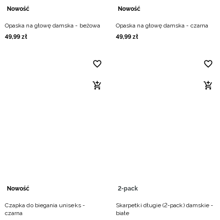
Nowość
Nowość
Opaska na głowę damska - beżowa
Opaska na głowę damska - czarna
49
,
99
zł
49
,
99
zł
Nowość
2-pack
Czapka do biegania uniseks -
Skarpetki długie (2-pack) damskie -
czarna
białe