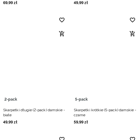
69
,
99
zł
49
,
99
zł
2-pack
5-pack
Skarpetki długie (2-pack) damskie -
Skarpetki krótkie (5-pack) damskie -
białe
czarne
49
,
99
zł
59
,
99
zł