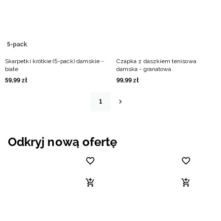
5-pack
Skarpetki krótkie (5-pack) damskie -
Czapka z daszkiem tenisowa
białe
damska - granatowa
59
,
99
zł
99
,
99
zł
1
Odkryj nową ofertę