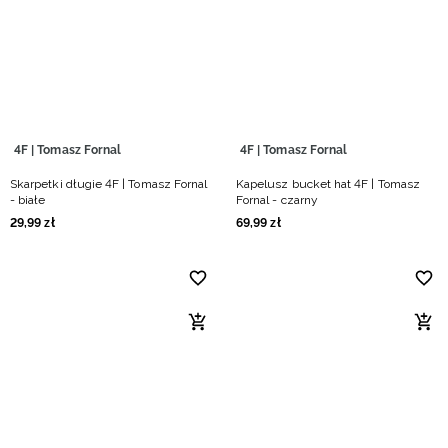
Niemiecki / EUR
Rumuński / RON
Słowacki / EUR
4F | Tomasz Fornal
4F | Tomasz Fornal
Ukraiński / UAH
Skarpetki długie 4F | Tomasz Fornal
Kapelusz bucket hat 4F | Tomasz
- białe
Fornal - czarny
29
,
99
zł
69
,
99
zł