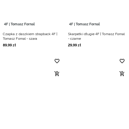
4F | Tomasz Fornal
4F | Tomasz Fornal
Czapka z daszkiem strapback 4F |
Skarpetki długie 4F | Tomasz Fornal
Tomasz Fornal - szara
- czarne
89
,
99
zł
29
,
99
zł