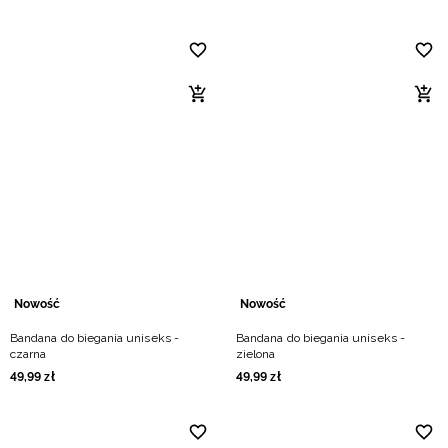
Nowość
Nowość
Bandana do biegania uniseks -
Bandana do biegania uniseks -
czarna
zielona
49
,
99
zł
49
,
99
zł