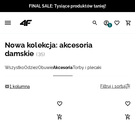
FINAL SALE: Tysiące produktów taniej!
Polski / PLN
1
Angielski / EUR
Nowa kolekcja: akcesoria
Angielski / USD
damskie
(35)
Angielski / GBP
Wszystko
Odzież
Obuwie
Akcesoria
Torby i plecaki
Chorwacki / EUR
Filtruj i sortuj
1 kolumna
Czeski / CZK
Litewski / EUR
Łotewski / EUR