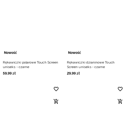
Nowość
Nowość
Rękawiczki polarowe Touch Screen
Rękawiczki dzianinowe Touch
uniseks - czarne
Screen uniseks - czarne
59
,
99
zł
29
,
99
zł