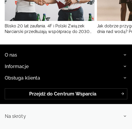
Blisko 20 lat zaufania. 4F i Polski Związek
Jak dobrze przyg
Narciarski przedłużają współpracę do 2030
dnia nad wodą? 
roku
O nas
Informacje
Obsługa klienta
Przejdź do Centrum Wsparcia
Na skróty