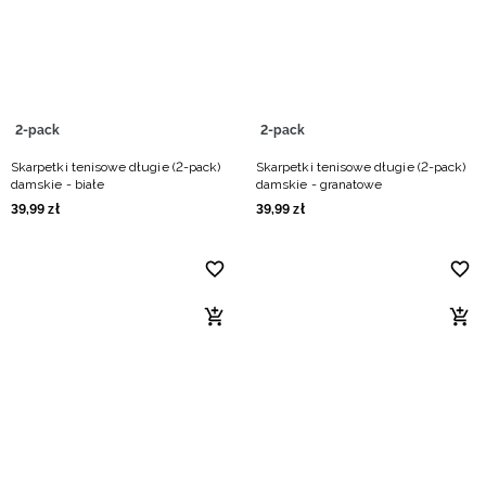
2-pack
2-pack
Skarpetki tenisowe długie (2-pack)
Skarpetki tenisowe długie (2-pack)
damskie - białe
damskie - granatowe
39
,
99
zł
39
,
99
zł