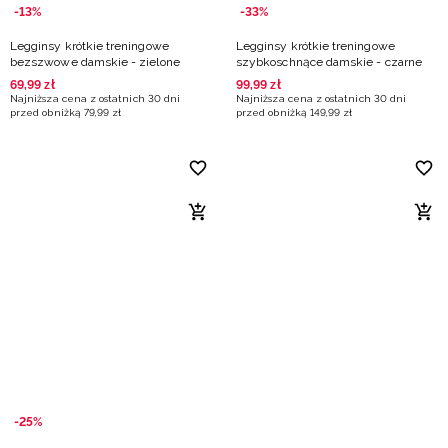
-13%
-33%
Legginsy krótkie treningowe
Legginsy krótkie treningowe
bezszwowe damskie - zielone
szybkoschnące damskie - czarne
69
,
99
zł
99
,
99
zł
Najniższa cena z ostatnich 30 dni
Najniższa cena z ostatnich 30 dni
przed obniżką
79
,
99
zł
przed obniżką
149
,
99
zł
-25%