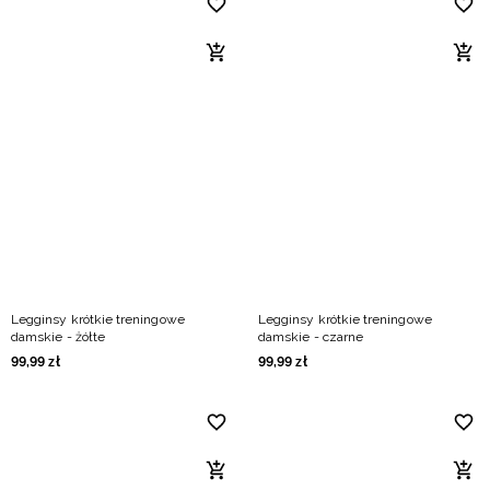
Legginsy krótkie treningowe
Legginsy krótkie treningowe
damskie - żółte
damskie - czarne
99
,
99
zł
99
,
99
zł