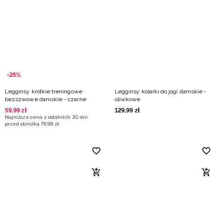
-25%
Legginsy krótkie treningowe
Legginsy kolarki do jogi damskie -
bezszwowe damskie - czarne
oliwkowe
59
,
99
zł
129
,
99
zł
Najniższa cena z ostatnich 30 dni
przed obniżką
79
,
99
zł