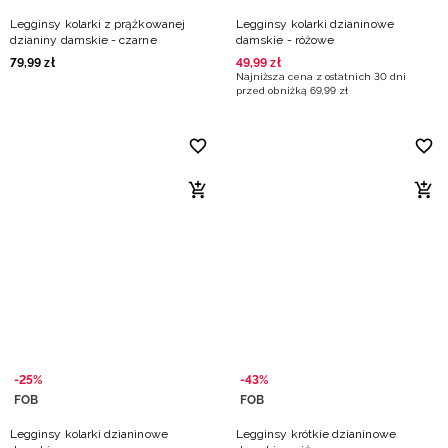
Legginsy kolarki z prążkowanej
Legginsy kolarki dzianinowe
dzianiny damskie - czarne
damskie - różowe
79
,
99
zł
49
,
99
zł
Najniższa cena z ostatnich 30 dni
przed obniżką
69
,
99
zł
-25%
-43%
FOB
FOB
Legginsy kolarki dzianinowe
Legginsy krótkie dzianinowe