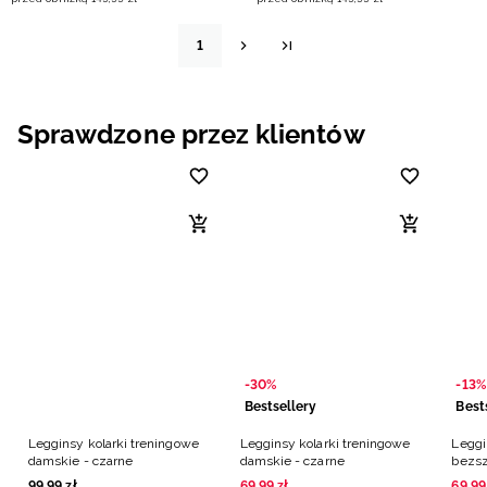
1
Sprawdzone przez klientów
-30%
-13%
Bestsellery
Best
Legginsy kolarki treningowe
Legginsy kolarki treningowe
Leggi
damskie - czarne
damskie - czarne
bezsz
99
,
99
zł
69
,
99
zł
69
,
99