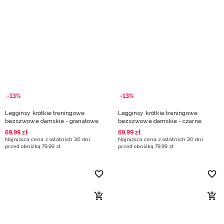
-13%
-13%
Legginsy krótkie treningowe
Legginsy krótkie treningowe
bezszwowe damskie - granatowe
bezszwowe damskie - czarne
69
,
99
zł
69
,
99
zł
Najniższa cena z ostatnich 30 dni
Najniższa cena z ostatnich 30 dni
przed obniżką
79
,
99
zł
przed obniżką
79
,
99
zł