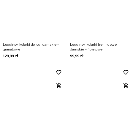
Legginsy kolarki do jogi damskie -
Legginsy kolarki treningowe
granatowe
damskie - fioletowe
129
,
99
zł
99
,
99
zł