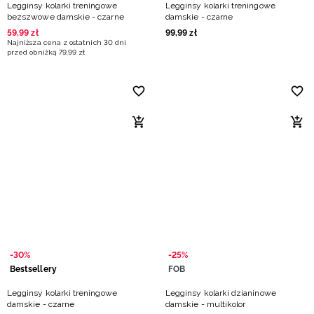
Legginsy kolarki treningowe
Legginsy kolarki treningowe
bezszwowe damskie - czarne
damskie - czarne
59
,
99
zł
99
,
99
zł
Najniższa cena z ostatnich 30 dni
przed obniżką
79
,
99
zł
-30%
-25%
Bestsellery
FOB
Legginsy kolarki treningowe
Legginsy kolarki dzianinowe
damskie - czarne
damskie - multikolor