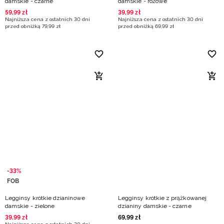
damskie - czarne
damskie - różowe
59
,
99
zł
39
,
99
zł
Najniższa cena z ostatnich 30 dni
Najniższa cena z ostatnich 30 dni
przed obniżką
79
,
99
zł
przed obniżką
69
,
99
zł
-33%
FOB
Legginsy krótkie dzianinowe
Legginsy krótkie z prążkowanej
damskie - zielone
dzianiny damskie - czarne
39
,
99
zł
69
,
99
zł