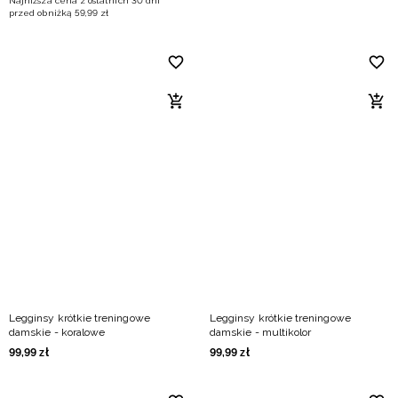
Najniższa cena z ostatnich 30 dni
przed obniżką
59
,
99
zł
Legginsy krótkie treningowe
Legginsy krótkie treningowe
damskie - koralowe
damskie - multikolor
99
,
99
zł
99
,
99
zł