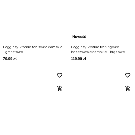
Niemiecki / EUR
Rumuński / RON
Słowacki / EUR
Nowość
Legginsy krótkie tenisowe damskie
Legginsy krótkie treningowe
Ukraiński / UAH
- granatowe
bezszwowe damskie - brązowe
79
,
99
zł
119
,
99
zł