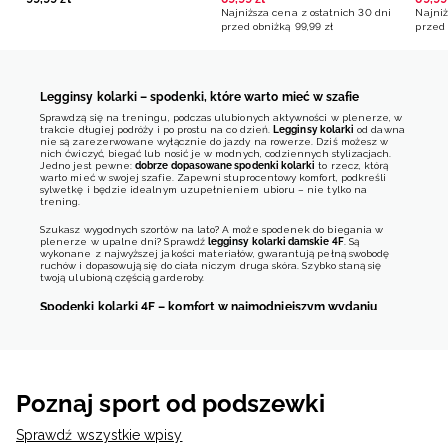
Najniższa cena z ostatnich 30 dni
Najniż
przed obniżką
99
,
99
zł
przed 
Legginsy kolarki – spodenki, które warto mieć w szafie
Sprawdzą się na treningu, podczas ulubionych aktywności w plenerze, w
trakcie długiej podróży i po prostu na co dzień.
Legginsy kolarki
od dawna
nie są zarezerwowane wyłącznie do jazdy na rowerze. Dziś możesz w
nich ćwiczyć, biegać lub nosić je w modnych, codziennych stylizacjach.
Jedno jest pewne:
dobrze dopasowane spodenki kolarki
to rzecz, którą
warto mieć w swojej szafie. Zapewni stuprocentowy komfort, podkreśli
sylwetkę i będzie idealnym uzupełnieniem ubioru – nie tylko na
trening.
Szukasz wygodnych szortów na lato? A może spodenek do biegania w
plenerze w upalne dni? Sprawdź
legginsy kolarki damskie 4F
. Są
wykonane z najwyższej jakości materiałów, gwarantują pełną swobodę
ruchów i dopasowują się do ciała niczym druga skóra. Szybko staną się
twoją ulubioną częścią garderoby.
Spodenki kolarki 4F – komfort w najmodniejszym wydaniu
Zarówno latem, jak i w trakcie treningu najlepiej sprawdzają się proste i
wygodne rozwiązania. W cieplejsze dni klasyczne legginsy idealnie
zastąpi ich krótsza wersja, czyli
krótkie kolarki
. Jeszcze do niedawna, jak
sama nazwa wskazuje, były przeznaczone do jazdy na rowerze. Dziś
coraz częściej nosimy je na co dzień, zakładamy na siłownię czy na
trening biegowy w terenie. W każdych okolicznościach egzamin z
Poznaj sport od podszewki
wygody zdadzą
legginsy kolarki damskie 4F
. Szyjemy je z innowacyjnych
materiałów najwyższej jakości. Dzięki temu są przyjemne i miękkie w
dotyku, idealnie dopasowują się do ciała, a jednocześnie zapewniają
Sprawdź wszystkie wpisy
komfort termiczny i odprowadzają pot na zewnątrz.
Legginsy kolarki 4F
to
doskonały wybór do biegania, na fitness, do dźwigania ciężarów na siłowni,