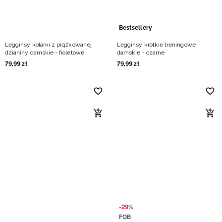
Bestsellery
Legginsy kolarki z prążkowanej
Legginsy krótkie treningowe
dzianiny damskie - fioletowe
damskie - czarne
79
,
99
zł
79
,
99
zł
-29%
FOB