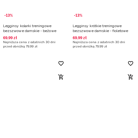
-13%
-13%
Legginsy kolarki treningowe
Legginsy krótkie treningowe
bezszwowe damskie - beżowe
bezszwowe damskie - fioletowe
69
,
99
zł
69
,
99
zł
Najniższa cena z ostatnich 30 dni
Najniższa cena z ostatnich 30 dni
przed obniżką
79
,
99
zł
przed obniżką
79
,
99
zł