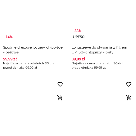
Niemiecki / EUR
Rumuński / RON
-33%
Słowacki / EUR
-14%
UPF50
Spodnie dresowe joggery chłopięce
Longsleeve do pływania z filtrem
Ukraiński / UAH
- beżowe
UPF50+ chłopięcy - biały
59
,
99
zł
39
,
99
zł
Najniższa cena z ostatnich 30 dni
Najniższa cena z ostatnich 30 dni
przed obniżką
69
,
99
zł
przed obniżką
59
,
99
zł