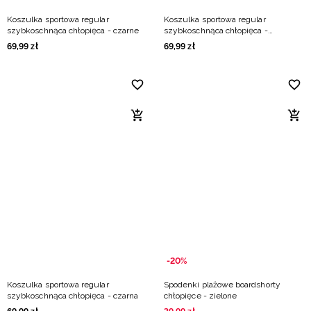
Koszulka sportowa regular
Koszulka sportowa regular
szybkoschnąca chłopięca - czarne
szybkoschnąca chłopięca -
granatowa
69
,
99
zł
69
,
99
zł
-20%
Koszulka sportowa regular
Spodenki plażowe boardshorty
szybkoschnąca chłopięca - czarna
chłopięce - zielone