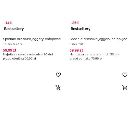
-14%
-25%
Bestsellery
Bestsellery
Spodnie dresowe joggery chłopięce
Spodnie dresowe joggery chłopięce
- niebieskie
- czarne
59
,
99
zł
59
,
99
zł
Najniższa cena z ostatnich 30 dni
Najniższa cena z ostatnich 30 dni
przed obniżką
69
,
99
zł
przed obniżką
79
,
99
zł