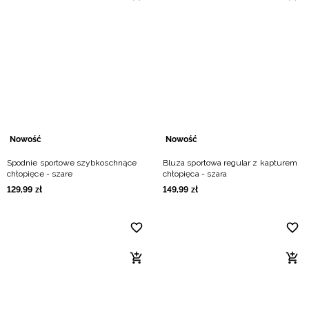
Nowość
Nowość
Spodnie sportowe szybkoschnące
Bluza sportowa regular z kapturem
chłopięce - szare
chłopięca - szara
129
,
99
zł
149
,
99
zł