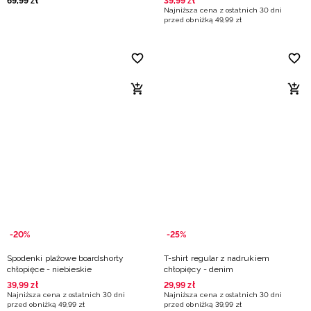
69
,
99
zł
39
,
99
zł
Najniższa cena z ostatnich 30 dni
przed obniżką
49
,
99
zł
-20%
-25%
Spodenki plażowe boardshorty
T-shirt regular z nadrukiem
chłopięce - niebieskie
chłopięcy - denim
39
,
99
zł
29
,
99
zł
Najniższa cena z ostatnich 30 dni
Najniższa cena z ostatnich 30 dni
przed obniżką
49
,
99
zł
przed obniżką
39
,
99
zł