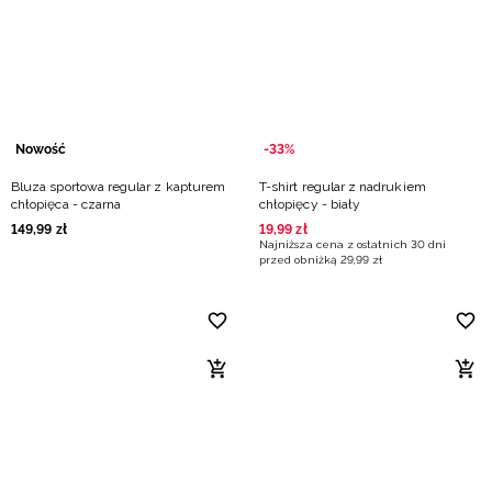
Nowość
-33%
Bluza sportowa regular z kapturem
T-shirt regular z nadrukiem
chłopięca - czarna
chłopięcy - biały
149
,
99
zł
19
,
99
zł
Najniższa cena z ostatnich 30 dni
przed obniżką
29
,
99
zł