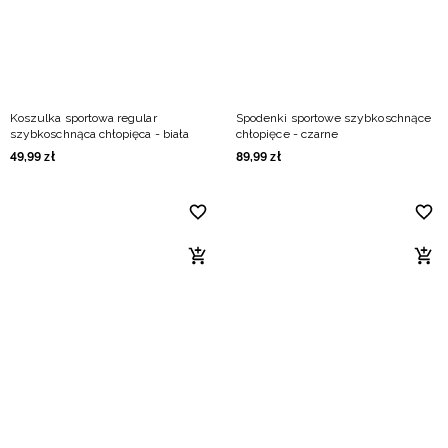
Koszulka sportowa regular
Spodenki sportowe szybkoschnące
szybkoschnąca chłopięca - biała
chłopięce - czarne
49
,
99
zł
89
,
99
zł