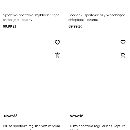
Spodenki sportowe szybkoschnące
Spodenki sportowe szybkoschnące
chłopięce - czarny
chłopięce - czarne
69
,
99
zł
89
,
99
zł
Nowość
Nowość
Bluza sportowa regular bez kaptura
Bluza sportowa regular bez kaptura