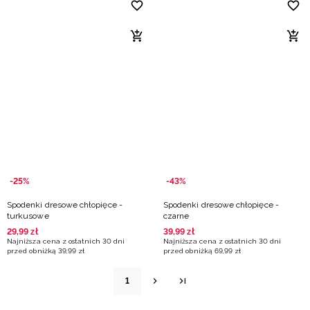
-25%
-43%
Spodenki dresowe chłopięce -
Spodenki dresowe chłopięce -
turkusowe
czarne
29
,
99
zł
39
,
99
zł
Najniższa cena z ostatnich 30 dni
Najniższa cena z ostatnich 30 dni
przed obniżką
39
,
99
zł
przed obniżką
69
,
99
zł
1