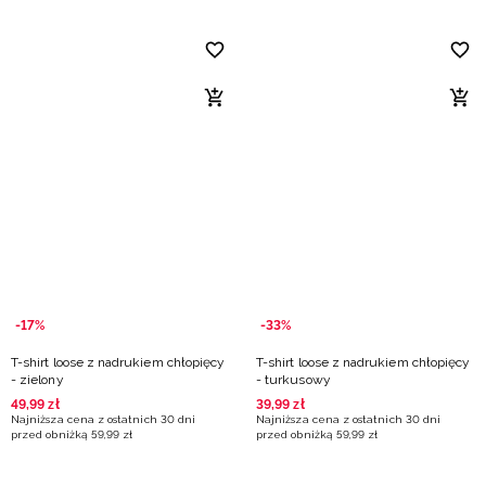
-17%
-33%
T-shirt loose z nadrukiem chłopięcy
T-shirt loose z nadrukiem chłopięcy
- zielony
- turkusowy
49
,
99
zł
39
,
99
zł
Najniższa cena z ostatnich 30 dni
Najniższa cena z ostatnich 30 dni
przed obniżką
59
,
99
zł
przed obniżką
59
,
99
zł