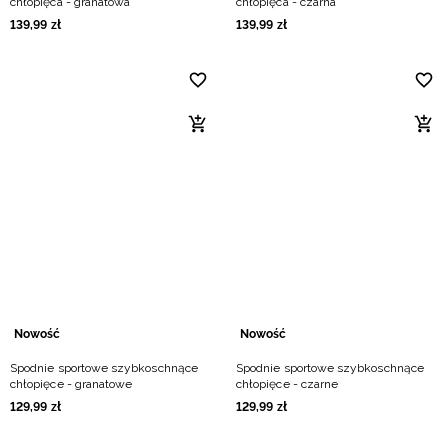
chłopięca - granatowa
chłopięca - czarna
139
,
99
zł
139
,
99
zł
Nowość
Nowość
Spodnie sportowe szybkoschnące
Spodnie sportowe szybkoschnące
chłopięce - granatowe
chłopięce - czarne
129
,
99
zł
129
,
99
zł