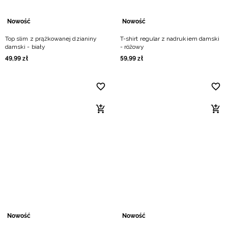
Nowość
Nowość
Top slim z prążkowanej dzianiny
T-shirt regular z nadrukiem damski
damski - biały
- różowy
49
,
99
zł
59
,
99
zł
Nowość
Nowość