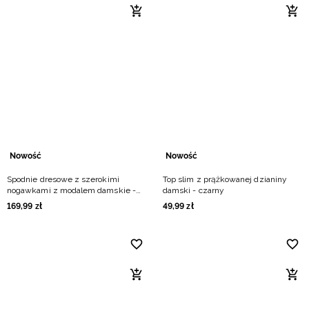
Nowość
Nowość
Spodnie dresowe z szerokimi
Top slim z prążkowanej dzianiny
nogawkami z modalem damskie -
damski - czarny
czarne
169
,
99
zł
49
,
99
zł