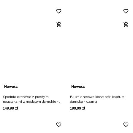
Nowość
Nowość
Spodnie dresowe z prostymi
Bluza dresowa loose bez kaptura
nogawkami z modalem damskie -
damska - czarna
czarne
149
,
99
zł
199
,
99
zł