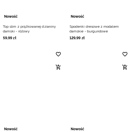
Nowość
Nowość
Top slim z prążkowanej dzianiny
Spodenki dresowe z modalem
damski - różowy
damskie - burgundowe
59
,
99
zł
129
,
99
zł
Nowość
Nowość