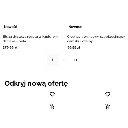
Nowość
Nowość
Bluza dresowa regular z kapturem
Crop top treningowy szybkoschnący
damska - biała
damski - czarny
179
,
99
zł
99
,
99
zł
1
Odkryj nową ofertę