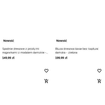
Nowość
Nowość
Spodnie dresowe z prostymi
Bluza dresowa loose bez kaptura
nogawkami z modalem damskie -
damska - zielona
burgundowe
149
,
99
zł
199
,
99
zł