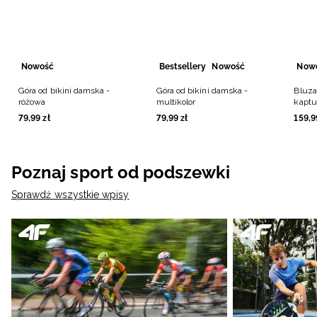
Nowość
Bestsellery
Nowość
Now
Góra od bikini damska -
Góra od bikini damska -
Bluza
różowa
multikolor
kapt
79
,
99
zł
79
,
99
zł
159
,
9
Poznaj sport od podszewki
Sprawdź wszystkie wpisy