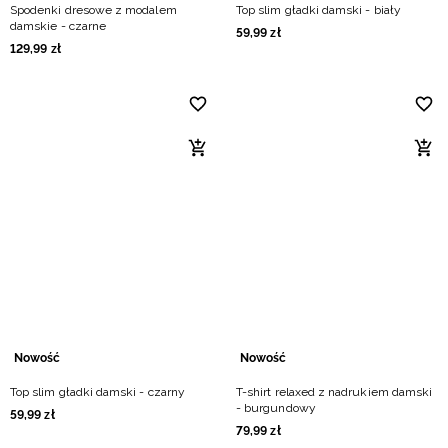
Spodenki dresowe z modalem
Top slim gładki damski - biały
damskie - czarne
59
,
99
zł
129
,
99
zł
Nowość
Nowość
Top slim gładki damski - czarny
T-shirt relaxed z nadrukiem damski
- burgundowy
59
,
99
zł
79
,
99
zł