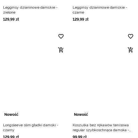
Legginsy dzianinowe damskie -
Legginsy dzianinowe damskie -
zielone
czarne
129
,
99
zł
129
,
99
zł
Nowość
Nowość
Longsleeve slim gładki damski -
Koszulka bez rękawów tenisowa
czarny
regular szybkoschnąca damska -
fioletowa
129
,
99
zł
99
,
99
zł