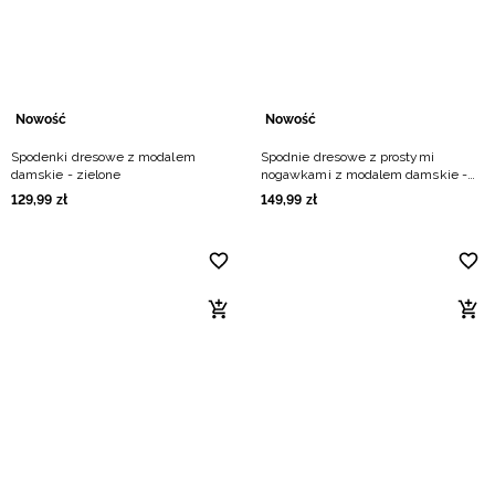
Nowość
Nowość
Spodenki dresowe z modalem
Spodnie dresowe z prostymi
damskie - zielone
nogawkami z modalem damskie -
zielone
129
,
99
zł
149
,
99
zł