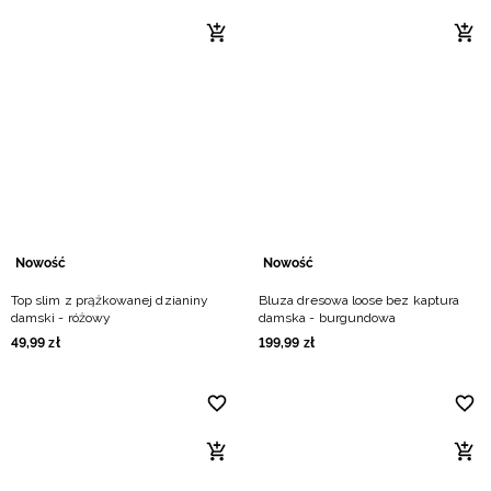
Nowość
Nowość
Top slim z prążkowanej dzianiny
Bluza dresowa loose bez kaptura
damski - różowy
damska - burgundowa
49
,
99
zł
199
,
99
zł