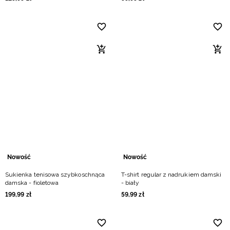
Nowość
Nowość
Sukienka tenisowa szybkoschnąca
T-shirt regular z nadrukiem damski
damska - fioletowa
- biały
199
,
99
zł
59
,
99
zł