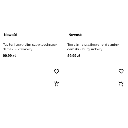
Niemiecki / EUR
Rumuński / RON
Słowacki / EUR
Nowość
Nowość
Top tenisowy slim szybkoschnący
Top slim z prążkowanej dzianiny
Ukraiński / UAH
damski - kremowy
damski - burgundowy
99
,
99
zł
59
,
99
zł