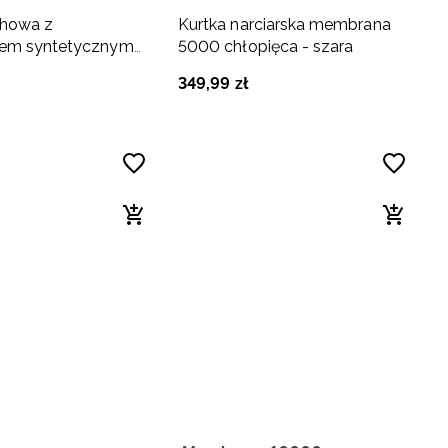
chowa z
Kurtka narciarska membrana
iem syntetycznym
5000 chłopięca - szara
- czarna
349
,
99
zł