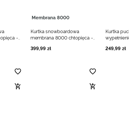
Membrana 8000
wa
Kurtka snowboardowa
Kurtka pu
opięca -
membrana 8000 chłopięca -
wypełnien
czarna
chłopięca 
399
,
99
zł
249
,
99
zł