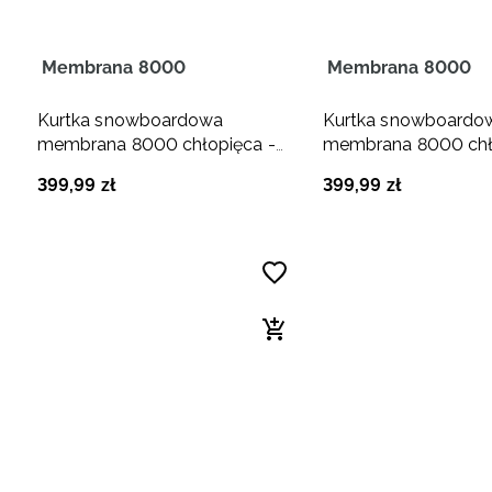
Membrana 8000
Membrana 8000
Kurtka snowboardowa
Kurtka snowboardo
membrana 8000 chłopięca -
membrana 8000 chł
granatowa
brązowa
399
,
99
zł
399
,
99
zł