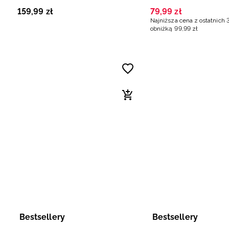
czarna
niebieska
159
,
99
zł
79
,
99
zł
Najniższa cena z ostatnich 
obniżką
99
,
99
zł
Bestsellery
Bestsellery