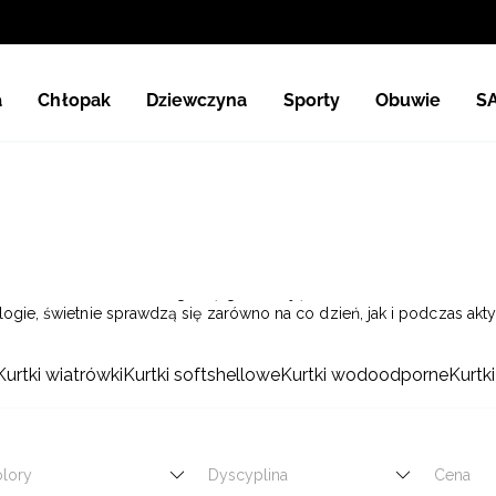
a
Chłopak
Dziewczyna
Sporty
Obuwie
S
ed zimnem, wiatrem i wilgocią, gwarantując komfort noszenia naw
gie, świetnie sprawdzą się zarówno na co dzień, jak i podczas akt
yl z praktycznością. Wybierz model, który zadba o wygodę i bezpie
Kurtki wiatrówki
Kurtki softshellowe
Kurtki wodoodporne
Kurtki
lory
Dyscyplina
Cena