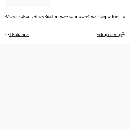
Niemiecki / EUR
Wszystko
Kurtki
Bluzy
Biustonosze sportowe
Koszulki
Spodnie i leg
Rumuński / RON
Filtruj i sortuj
1 kolumna
Słowacki / EUR
Ukraiński / UAH