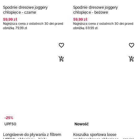
Spodnie dresowe joggery
Spodnie dresowe joggery
chłopięce - czarne
chłopięce - beżowe
59
,
99
zł
59
,
99
zł
Najniższa cena z ostatnich 30 dni przed
Najniższa cena z ostatnich 30 dni przed
obniżką
79
,
99
zł
obniżką
69
,
99
zł
-25%
UPF50
Nowość
Longsleeve do pływania z filtrem
Koszulka sportowa loose