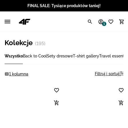
FINAL SALE: Tysiące produktów taniej!
Polski / PLN
1
Angielski / EUR
Kolekcje
(195)
Angielski / USD
Wszystko
Back to Cool
Sety dresowe
T-shirt gallery
Travel essentia
Angielski / GBP
Chorwacki / EUR
Filtruj i sortuj
1 kolumna
Czeski / CZK
Litewski / EUR
Łotewski / EUR