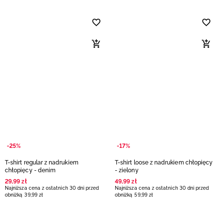
-25%
-17%
T-shirt regular z nadrukiem
T-shirt loose z nadrukiem chłopięcy
chłopięcy - denim
- zielony
29
,
99
zł
49
,
99
zł
Najniższa cena z ostatnich 30 dni przed
Najniższa cena z ostatnich 30 dni przed
obniżką
39
,
99
zł
obniżką
59
,
99
zł