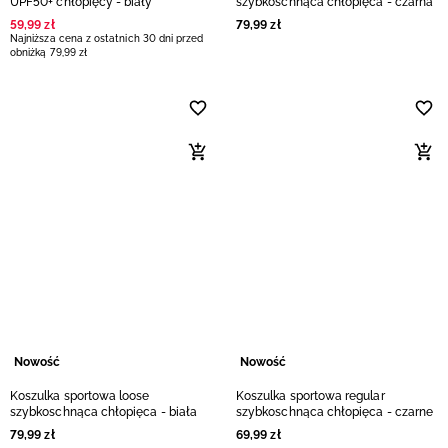
UPF50+ chłopięcy - biały
szybkoschnąca chłopięca - czarna
59
,
99
zł
79
,
99
zł
Najniższa cena z ostatnich 30 dni przed
obniżką
79
,
99
zł
Nowość
Nowość
Koszulka sportowa loose
Koszulka sportowa regular
szybkoschnąca chłopięca - biała
szybkoschnąca chłopięca - czarne
79
,
99
zł
69
,
99
zł