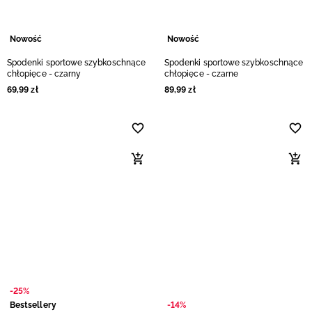
Nowość
Nowość
Spodenki sportowe szybkoschnące
Spodenki sportowe szybkoschnące
chłopięce - czarny
chłopięce - czarne
69
,
99
zł
89
,
99
zł
-25%
Bestsellery
-14%