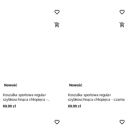
Nowość
Nowość
Koszulka sportowa regular
Koszulka sportowa regular
szybkoschnąca chłopięca -
szybkoschnąca chłopięca - czarna
granatowa
69
,
99
zł
69
,
99
zł