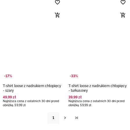
-17%
-33%
T-shirt loose z nadrukiem chłopięcy
T-shirt loose z nadrukiem chłopięcy
- szary
- turkusowy
49
,
99
zł
39
,
99
zł
Najniższa cena z ostatnich 30 dni przed
Najniższa cena z ostatnich 30 dni przed
obniżką
59
,
99
zł
obniżką
59
,
99
zł
1