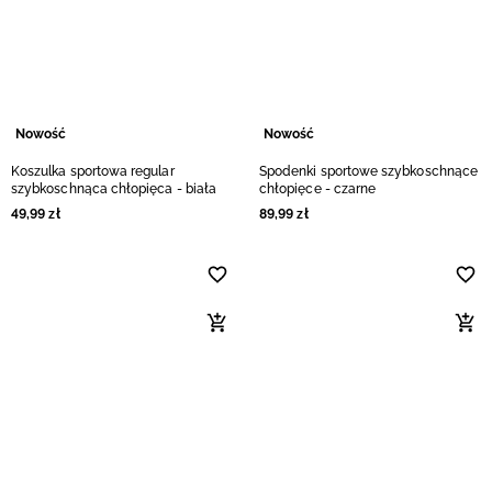
Niemiecki / EUR
Rumuński / RON
Słowacki / EUR
Nowość
Nowość
Koszulka sportowa regular
Spodenki sportowe szybkoschnące
Ukraiński / UAH
szybkoschnąca chłopięca - biała
chłopięce - czarne
49
,
99
zł
89
,
99
zł