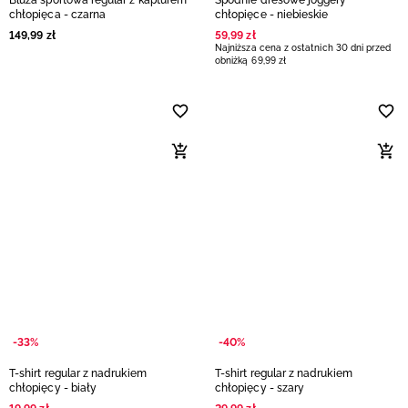
Bluza sportowa regular z kapturem
Spodnie dresowe joggery
chłopięca - czarna
chłopięce - niebieskie
149
,
99
zł
59
,
99
zł
Najniższa cena z ostatnich 30 dni przed
obniżką
69
,
99
zł
-33%
-40%
T-shirt regular z nadrukiem
T-shirt regular z nadrukiem
chłopięcy - biały
chłopięcy - szary