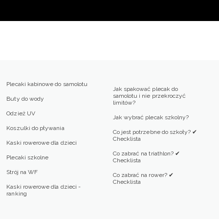
Plecaki kabinowe do samolotu
Jak spakować plecak do
samolotu i nie przekroczyć
Buty do wody
limitów?
Odzież UV
Jak wybrać plecak szkolny?
Koszulki do pływania
Co jest potrzebne do szkoły? ✔
Checklista
Kaski rowerowe dla dzieci
Co zabrać na triathlon? ✔
Plecaki szkolne
Checklista
Strój na WF
Co zabrać na rower? ✔
Checklista
Kaski rowerowe dla dzieci -
ranking