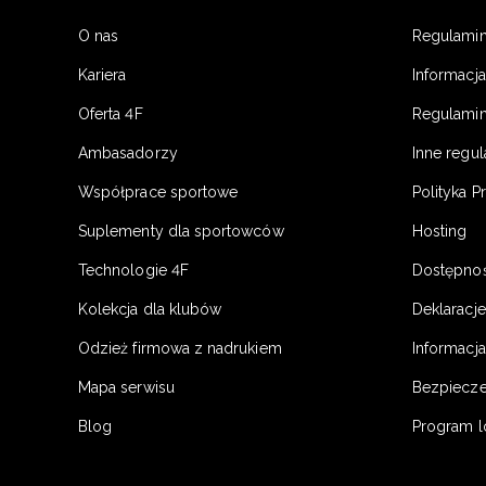
O nas
Regulami
Kariera
Informacj
Oferta 4F
Regulamin
Ambasadorzy
Inne regu
Współprace sportowe
Polityka P
Suplementy dla sportowców
Hosting
Technologie 4F
Dostępno
Kolekcja dla klubów
Deklaracj
Odzież firmowa z nadrukiem
Informacja
Mapa serwisu
Bezpiecz
Blog
Program l