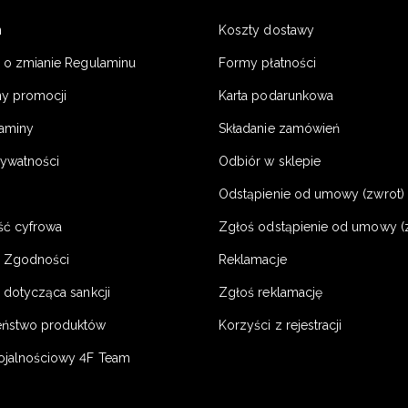
n
Koszty dostawy
a o zmianie Regulaminu
Formy płatności
y promocji
Karta podarunkowa
laminy
Składanie zamówień
rywatności
Odbiór w sklepie
Odstąpienie od umowy (zwrot) -
ść cyfrowa
Zgłoś odstąpienie od umowy (
e Zgodności
Reklamacje
 dotycząca sankcji
Zgłoś reklamację
eństwo produktów
Korzyści z rejestracji
ojalnościowy 4F Team