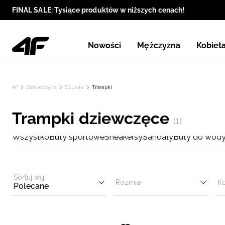
FINAL SALE: Tysiące produktów w niższych cenach!
Nowości
Mężczyzna
Kobiet
4F
Dziewczyna
Obuwie
Trampki
Trampki dziewczęce
(1)
Wszystko
Buty sportowe
Sneakersy
Sandały
Buty do wod
Sortuj wg:
Rozmiar
Ko
Polecane