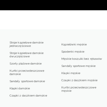
Stroje kąpielowe damskie
Kąpielówki męskie
jednoczęściowe
Spodenki męskie
Stroje kąpielowe damskie
dwuczęściowe
Męskie koszulki bez rękawów
Szorty plażowe damskie
Sandały sportowe męskie
Kurtki przeciwdeszczowe
Klapki męskie
damskie
Czapki z daszkiem męskie
Sandały sportowe damskie
Kurtki przeciwdeszczowe
Klapki damskie
męskie
Czapki z daszkiem damskie