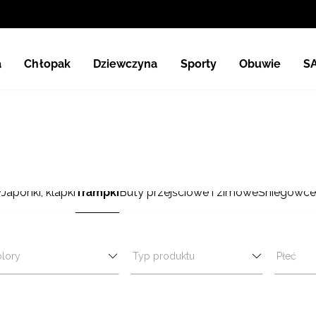
a
Chłopak
Dziewczyna
Sporty
Obuwie
S
y
Japonki, klapki
Trampki
Buty przejściowe i zimowe
Śniegowce
lory
Typ produktu
Płeć