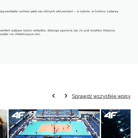
niają swobodę ruchów podczas różnych aktywności – w szkole, w trakcie zabawy
komfort wpływa także wkładka, dlatego upewnij się, że jest miękka. Kolejna
 wybór na chłodniejsze dni.
ni, syntetyczne i skórzane są wytrzymałe i proste do utrzymania w czystości.
kreślają indywidualny styl właścicielki. Cienka podeszwa nie obciąża stopy,
Sprawdź wszystkie wpisy
 kolorach.
rowerze.