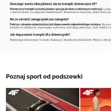
Dlaczego warto zdecydować się na trampki dziewczęce 4F?
Dziewczęce trampki są funkcjonalne i pasują do wielu codziennych stylizacji.
Lubią 
z rówieśnikami, na zajęciach dodatkowych. Bawełniana cholewka, prosty fason, 
Na co zwrócić uwagę podczas zakupów?
Podczas zakupów najważniejsze jest dopasowanie odpowiedniego rozmiaru.
By tram
kwestia to elastyczna, wspierająca naturalny ruch stopy podeszwa. Jeśli chodzi o 
Jak dopasować trampki dla dziewczynki?
Wybierając dziewczęce trampki, dopasuj je do potrzeb właścicielki. Możesz zdecy
Niski model
- ultrawygodny i uniwersalny. Może pełnić funkcję obu
Fason w kwiaty
- podkreśli wiele dziewczęcych stylizacji. Idealny na
Wersję z płócienną cholewką
- czyli lekkie i przewiewne buty na 
Czym różnią się poszczególne modele?
Materiał wykonania, wysokość cholewki, design, podeszwa - to najważniejsze różni
Niskie trampki to klasyka gatunku, natomiast modele high-top zakrywają kostkę i sta
Poznaj sport od podszewki
grubsza zwiększa amortyzację.
FAQ - najczęstsze pytania o trampki dla dziewczynki
Jakie modele dziewczęcych trampek są najmodniejsze?
W trendzie są dziewczęce trampki dekorowane printami, przede wszystkim kwiatam
Czy trampki dla dziewczynki nadają się do aktywności sportowych?
Dziewczęce trampki będą odpowiednie do wybranych i lekkich aktywności sportow