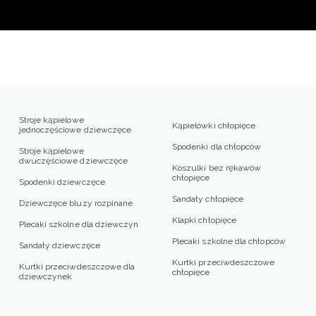
Stroje kąpielowe
Kąpielówki chłopięce
jednoczęściowe dziewczęce
Spodenki dla chłopców
Stroje kąpielowe
dwuczęściowe dziewczęce
Koszulki bez rękawów
chłopięce
Spodenki dziewczęce
Sandały chłopięce
Dziewczęce bluzy rozpinane
Klapki chłopięce
Plecaki szkolne dla dziewczyn
Plecaki szkolne dla chłopców
Sandały dziewczęce
Kurtki przeciwdeszczowe
Kurtki przeciwdeszczowe dla
chłopięce
dziewczynek