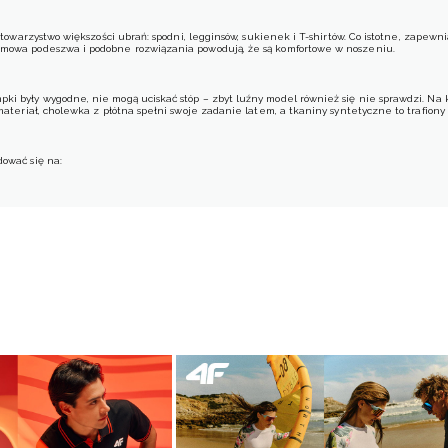
towarzystwo większości ubrań: spodni, legginsów, sukienek i T-shirtów. Co istotne, zapew
gumowa podeszwa i podobne rozwiązania powodują, że są komfortowe w noszeniu.
pki były wygodne, nie mogą uciskać stóp – zbyt luźny model również się nie sprawdzi. Na 
materiał, cholewka z płótna spełni swoje zadanie latem, a tkaniny syntetyczne to trafiony
dować się na:
wia szkolnego.
 wiosnę!
sezon letnio-wiosenny oraz wakacyjne wyjazdy.
ce pomiędzy fasonami trampek dla dziewcząt.
Bawełniane zapewniają komfort w cieplejsze d
bilizują ją.
Gładkie odnajdują się w wielu zestawieniach, natomiast wersje z nadrukami pod
i.
Stworzenie wielu modnych stylizacji umożliwiają także klasyczne modele w stonowanych
ych. Dziecko może mieć je na sobie podczas zabawy na podwórku, spacerów czy jazdy na 