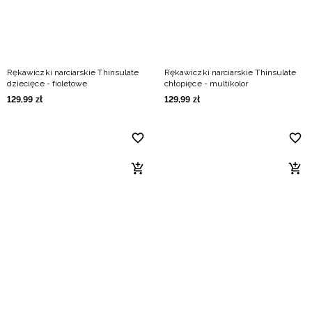
Rękawiczki narciarskie Thinsulate
Rękawiczki narciarskie Thinsulate
dziecięce - fioletowe
chłopięce - multikolor
129
,
99
zł
129
,
99
zł