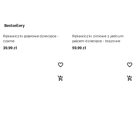
Bestsellery
Rękawiczki polarowe dziecięce -
Rękawiczki zimowe z jednym
czarne
palcem dziecięce - brązowe
39
,
99
zł
59
,
99
zł