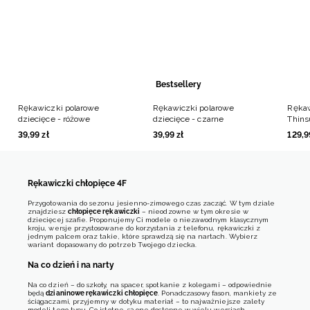
Bestsellery
Rękawiczki polarowe
Rękawiczki polarowe
Rękaw
dziecięce - różowe
dziecięce - czarne
Thins
39
,
99
zł
39
,
99
zł
129
,
9
Rękawiczki chłopięce 4F
Przygotowania do sezonu jesienno-zimowego czas zacząć. W tym dziale
znajdziesz
chłopięce rękawiczki
– nieodzowne w tym okresie w
dziecięcej szafie. Proponujemy Ci modele o niezawodnym klasycznym
kroju, wersje przystosowane do korzystania z telefonu, rękawiczki z
jednym palcem oraz takie, które sprawdzą się na nartach. Wybierz
wariant dopasowany do potrzeb Twojego dziecka.
Na co dzień i na narty
Na co dzień – do szkoły, na spacer, spotkanie z kolegami – odpowiednie
będą
dzianinowe rękawiczki chłopięce
. Ponadczasowy fason, mankiety ze
ściągaczami, przyjemny w dotyku materiał – to najważniejsze zalety
modeli tego typu. Co istotne, są one dostępne w wielu wersjach