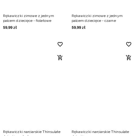
Rękawiczki zimowe z jednym
Rękawiczki zimowe z jednym
palcem dziecięce - fioletowe
palcem dziecięce - czarne
59
,
99
zł
59
,
99
zł
Rękawiczki narciarskie Thinsulate
Rękawiczki narciarskie Thinsulate