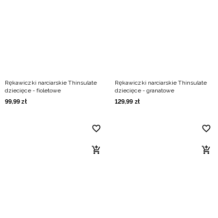
Rękawiczki narciarskie Thinsulate
Rękawiczki narciarskie Thinsulate
dziecięce - fioletowe
dziecięce - granatowe
99
,
99
zł
129
,
99
zł