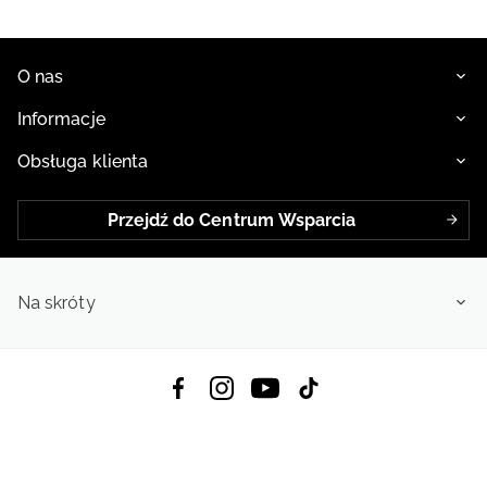
Twoje dziecko nie chce nosić rękawiczek, bo utrudniają mu one
roku
korzystanie z telefonu? Rozwiązaniem jest wersja Touch Screen - to
rękawiczki dotykowe chłopięce
, dzięki którym dziecko może używać
telefonu bez konieczności ściągania rękawiczek.. Mając je na sobie,
dziecko może scrollować social media, pisać wiadomości czy przeglądać
internet. Nareszcie zdejmowanie rękawiczek nie jest konieczne, by
O nas
swobodnie obsługiwać urządzenia ekranowe.
Informacje
Obsługa klienta
Przejdź do Centrum Wsparcia
Na skróty