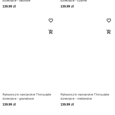
dziecięce - beżowe
dziecięce - czarne
139
,
99
zł
139
,
99
zł
Rękawiczki narciarskie Thinsulate
Rękawiczki narciarskie Thinsulate
dziecięce - granatowe
dziecięce - niebieskie
139
,
99
zł
139
,
99
zł