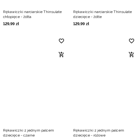
Rękawiczki narciarskie Thinsulate
Rękawiczki narciarskie Thinsulate
chłopięce - żółta
dziecięce - żółte
129
,
99
zł
129
,
99
zł
Rękawiczki z jednym palcem
Rękawiczki z jednym palcem
dziecięce - czarne
dziecięce - różowe