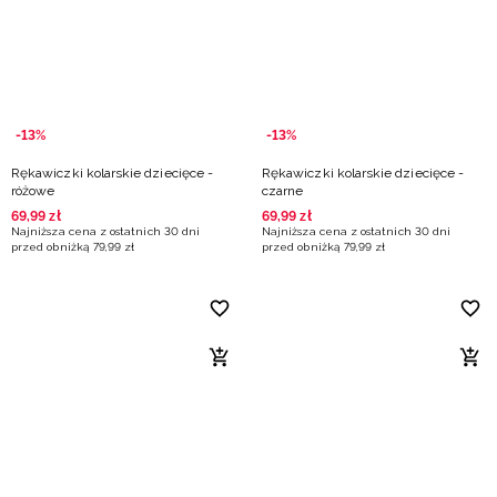
Niemiecki / EUR
Rumuński / RON
Słowacki / EUR
-13%
-13%
Rękawiczki kolarskie dziecięce -
Rękawiczki kolarskie dziecięce -
Ukraiński / UAH
różowe
czarne
69
,
99
zł
69
,
99
zł
Najniższa cena z ostatnich 30 dni
Najniższa cena z ostatnich 30 dni
przed obniżką
79
,
99
zł
przed obniżką
79
,
99
zł