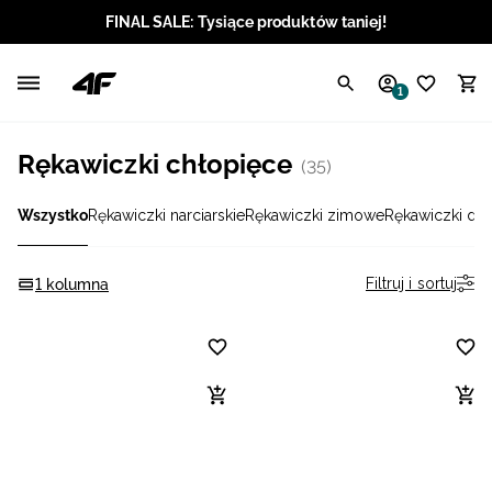
FINAL SALE: Tysiące produktów taniej!
Polski / PLN
1
Angielski / EUR
Rękawiczki chłopięce
(35)
Angielski / USD
Wszystko
Rękawiczki narciarskie
Rękawiczki zimowe
Rękawiczki do 
Angielski / GBP
Chorwacki / EUR
Filtruj i sortuj
1 kolumna
Czeski / CZK
Litewski / EUR
Łotewski / EUR