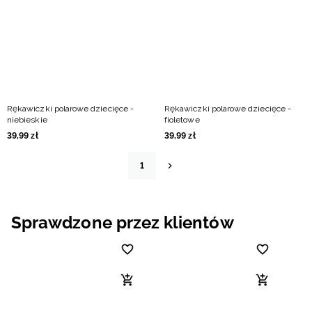
Rękawiczki polarowe dziecięce -
Rękawiczki polarowe dziecięce -
niebieskie
fioletowe
39
,
99
zł
39
,
99
zł
1
Sprawdzone przez klientów