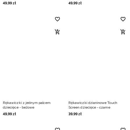
49
,
99
zł
49
,
99
zł
Rękawiczki z jednym palcem
Rękawiczki dzianinowe Touch
dziecięce - beżowe
Screen dziecięce - czarne
49
,
99
zł
39
,
99
zł