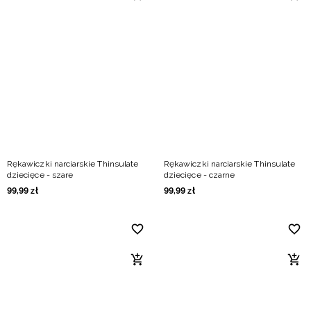
Rękawiczki narciarskie Thinsulate
Rękawiczki narciarskie Thinsulate
dziecięce - szare
dziecięce - czarne
99
,
99
zł
99
,
99
zł