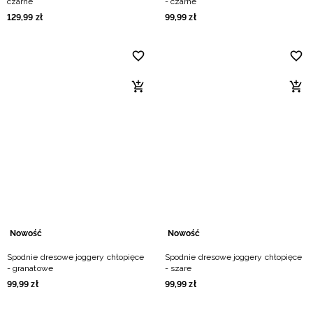
czarne
- czarne
129
,
99
zł
99
,
99
zł
Nowość
Nowość
Spodnie dresowe joggery chłopięce
Spodnie dresowe joggery chłopięce
- granatowe
- szare
99
,
99
zł
99
,
99
zł