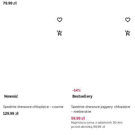
79
,
99
zł
-14%
Nowość
Bestsellery
Spodnie dresowe chłopięce - czarne
Spodnie dresowe joggery chłopięce
- niebieskie
129
,
99
zł
59
,
99
zł
Najniższa cena z ostatnich 30 dni
przed obniżką
69
,
99
zł