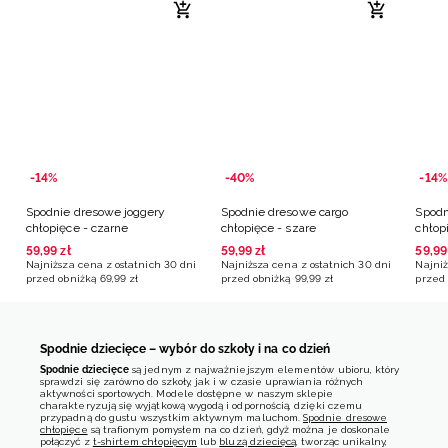
-14%
-40%
-14%
Spodnie dresowe joggery
Spodnie dresowe cargo
Spodn
chłopięce - czarne
chłopięce - szare
chłop
59
,
99
zł
59
,
99
zł
59
,
99
Najniższa cena z ostatnich 30 dni
Najniższa cena z ostatnich 30 dni
Najniż
przed obniżką
69
,
99
zł
przed obniżką
99
,
99
zł
przed 
Spodnie dziecięce – wybór do szkoły i na co dzień
Spodnie dziecięce
są jednym z najważniejszym elementów ubioru, który
sprawdzi się zarówno do szkoły, jak i w czasie uprawiania różnych
aktywności sportowych. Modele dostępne w naszym sklepie
charakteryzują się wyjątkową wygodą i odpornością, dzięki czemu
przypadną do gustu wszystkim aktywnym maluchom.
Spodnie dresowe
chłopięce
są trafionym pomysłem na co dzień, gdyż można je doskonale
połączyć z
t-shirtem chłopięcym
lub
bluzą dziecięcą
, tworząc unikalny,