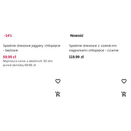
Niemiecki / EUR
Rumuński / RON
Słowacki / EUR
-14%
Nowość
Spodnie dresowe joggery chłopięce
Spodnie dresowe z szerokimi
Ukraiński / UAH
- beżowe
nogawkami chłopięce - czarne
59
,
99
zł
119
,
99
zł
Najniższa cena z ostatnich 30 dni
przed obniżką
69
,
99
zł