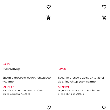
-25%
Bestsellery
-25%
Spodnie dresowe joggery chłopięce
Spodnie dresowe ze strukturalnej
- czarne
dzianiny chłopięce - czarne
59
,
99
zł
59
,
99
zł
Najniższa cena z ostatnich 30 dni
Najniższa cena z ostatnich 30 dni
przed obniżką
79
,
99
zł
przed obniżką
79
,
99
zł