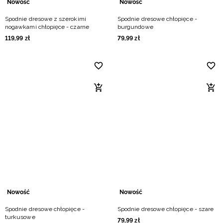
Nowość
Nowość
Spodnie dresowe z szerokimi
Spodnie dresowe chłopięce -
nogawkami chłopięce - czarne
burgundowe
119
,
99
zł
79
,
99
zł
Nowość
Nowość
Spodnie dresowe chłopięce -
Spodnie dresowe chłopięce - szare
turkusowe
79
,
99
zł