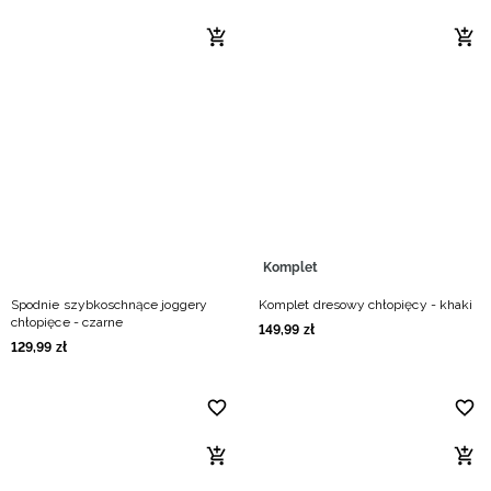
Komplet
Spodnie szybkoschnące joggery
Komplet dresowy chłopięcy - khaki
chłopięce - czarne
149
,
99
zł
129
,
99
zł