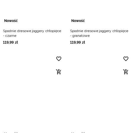
Nowość
Nowość
Spodnie dresowe joggery chłopięce
Spodnie dresowe joggery chłopięce
- czarne
- granatowe
119
,
99
zł
119
,
99
zł