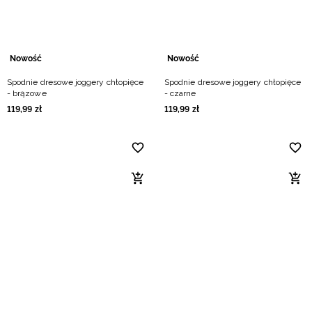
Nowość
Nowość
Spodnie dresowe joggery chłopięce
Spodnie dresowe joggery chłopięce
- brązowe
- czarne
119
,
99
zł
119
,
99
zł