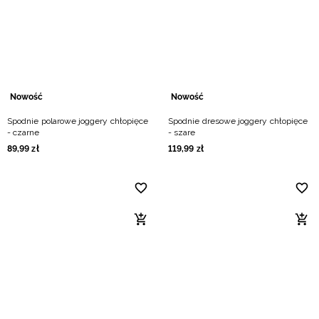
Nowość
Nowość
Spodnie polarowe joggery chłopięce
Spodnie dresowe joggery chłopięce
- czarne
- szare
89
,
99
zł
119
,
99
zł