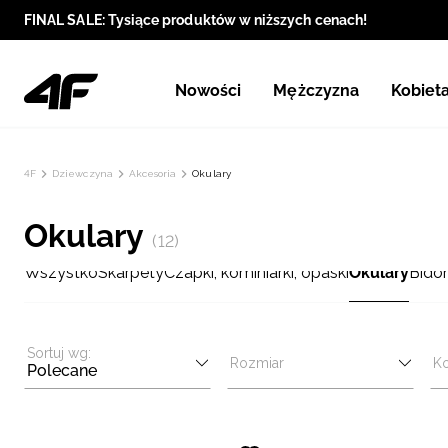
FINAL SALE: Tysiące produktów w niższych cenach!
Nowości
Mężczyzna
Kobiet
4F
Dziewczyna
Akcesoria
Okulary
Okulary
(12)
Wszystko
Skarpety
Czapki, kominiarki, opaski
Okulary
Bidon
Sortuj wg:
Rozmiar
Ko
Polecane