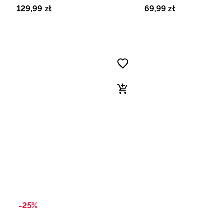
czarne
dziecięce - białe
129
,
99
zł
69
,
99
zł
-25%