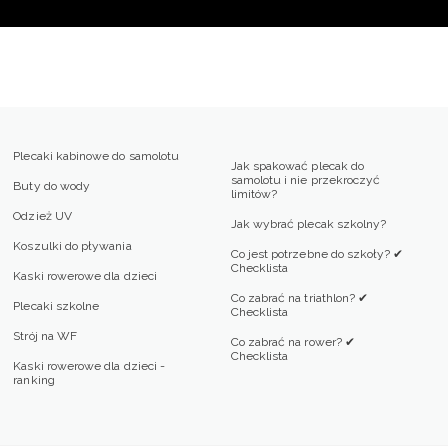
Plecaki kabinowe do samolotu
Jak spakować plecak do
samolotu i nie przekroczyć
Buty do wody
limitów?
Odzież UV
Jak wybrać plecak szkolny?
Koszulki do pływania
Co jest potrzebne do szkoły? ✔
Checklista
Kaski rowerowe dla dzieci
Co zabrać na triathlon? ✔
Plecaki szkolne
Checklista
Strój na WF
Co zabrać na rower? ✔
Checklista
Kaski rowerowe dla dzieci -
ranking