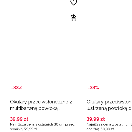
-33%
-33%
Okulary przeciwsłoneczne z
Okulary przeciwsłon
multibarwną powłoką
lustrzaną powłoką d
dziecięce - pomarańczowe
szare
39
,
99
zł
39
,
99
zł
Najniższa cena z ostatnich 30 dni przed
Najniższa cena z ostatnich 
obniżką
59
,
99
zł
obniżką
59
,
99
zł