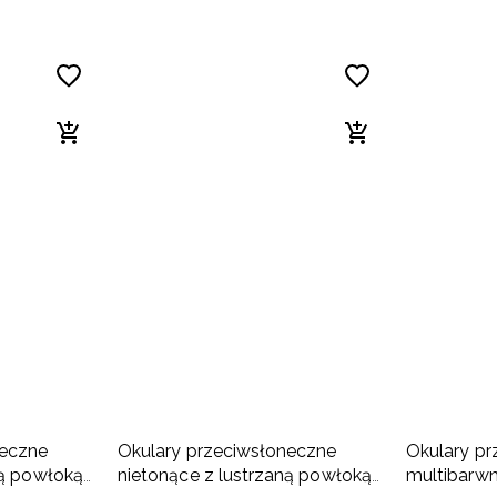
neczne
Okulary przeciwsłoneczne
Okulary pr
ną powłoką
nietonące z lustrzaną powłoką
multibarw