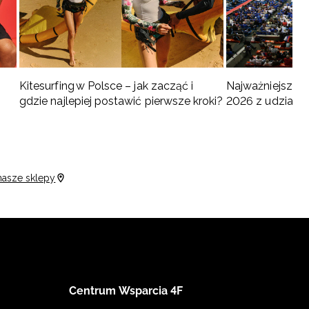
Kitesurfing w Polsce – jak zacząć i
Najważniejsze w
gdzie najlepiej postawić pierwsze kroki?
2026 z udziałem
turnieje
nasze sklepy
Centrum Wsparcia 4F