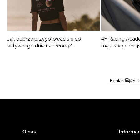
Jak dobrze przygotować się do
4F Racing Acad
aktywnego dnia nad wodą?
mają swoje miej
Podpowiadamy, co spakować
Kontakt
4F C
O nas
Informac