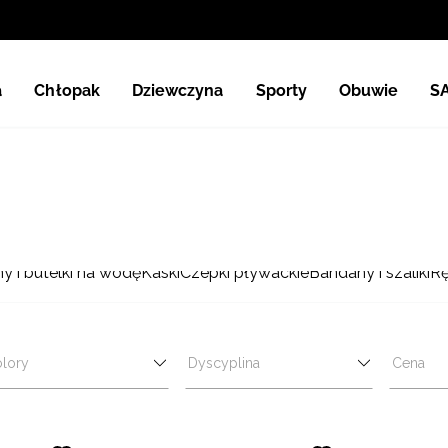
a
Chłopak
Dziewczyna
Sporty
Obuwie
S
y i butelki na wodę
Kaski
Czepki pływackie
Bandany i szaliki
Rę
lory
Dyscyplina
Cena