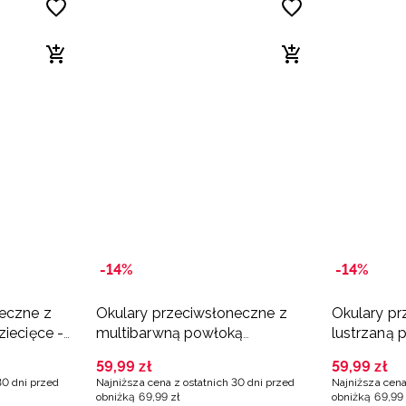
-14%
-14%
eczne z
Okulary przeciwsłoneczne z
Okulary pr
ziecięce -
multibarwną powłoką
lustrzaną 
dziecięce - niebieskie
czarne
59
,
99
zł
59
,
99
zł
30 dni przed
Najniższa cena z ostatnich 30 dni przed
Najniższa cena
obniżką
69
,
99
zł
obniżką
69
,
99