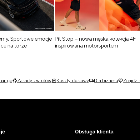
emy. Sportowe emocje
Pit Stop – nowa męska kolekcja 4F
sce na torze
inspirowana motorsportem
hange
Zasady zwrotów
Koszty dostawy
Dla biznesu
Znajdź 
je
Obsługa klienta