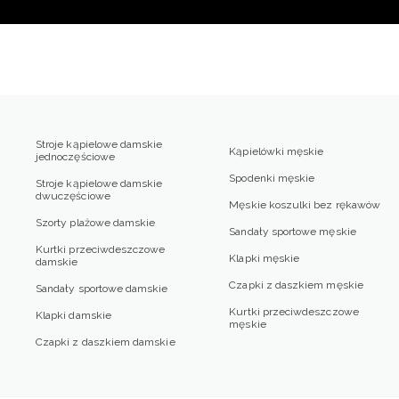
Stroje kąpielowe damskie
Kąpielówki męskie
jednoczęściowe
Spodenki męskie
Stroje kąpielowe damskie
dwuczęściowe
Męskie koszulki bez rękawów
Szorty plażowe damskie
Sandały sportowe męskie
Kurtki przeciwdeszczowe
Klapki męskie
damskie
Czapki z daszkiem męskie
Sandały sportowe damskie
Kurtki przeciwdeszczowe
Klapki damskie
męskie
Czapki z daszkiem damskie