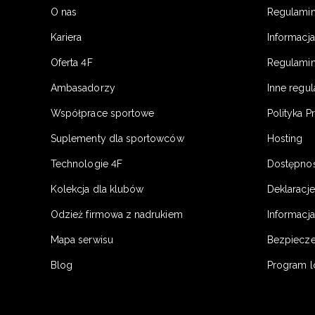
O nas
Regulami
Kariera
Informacj
Oferta 4F
Regulamin
Ambasadorzy
Inne regu
Współprace sportowe
Polityka P
Suplementy dla sportowców
Hosting
Technologie 4F
Dostępno
Kolekcja dla klubów
Deklaracj
Odzież firmowa z nadrukiem
Informacja
Mapa serwisu
Bezpiecz
Blog
Program l