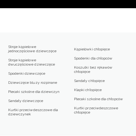
Stroje kąpielowe
Kąpielówki chłopięce
jednoczęściowe dziewczęce
Spodenki dla chłopców
Stroje kąpielowe
dwuczęściowe dziewczęce
Koszulki bez rękawów
chłopięce
Spodenki dziewczęce
Sandały chłopięce
Dziewczęce bluzy rozpinane
Klapki chłopięce
Plecaki szkolne dla dziewczyn
Plecaki szkolne dla chłopców
Sandały dziewczęce
Kurtki przeciwdeszczowe
Kurtki przeciwdeszczowe dla
chłopięce
dziewczynek