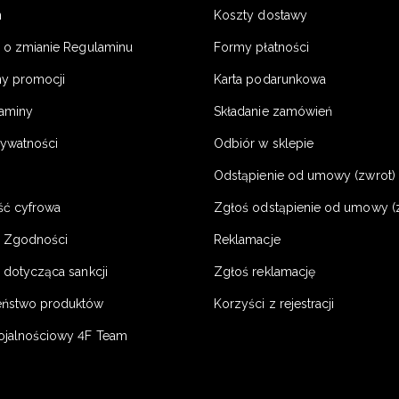
n
Koszty dostawy
a o zmianie Regulaminu
Formy płatności
y promocji
Karta podarunkowa
laminy
Składanie zamówień
rywatności
Odbiór w sklepie
Odstąpienie od umowy (zwrot) -
ść cyfrowa
Zgłoś odstąpienie od umowy (
e Zgodności
Reklamacje
 dotycząca sankcji
Zgłoś reklamację
eństwo produktów
Korzyści z rejestracji
ojalnościowy 4F Team