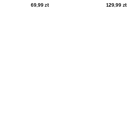
dziecięce - czarne
dziecięce -
69
,
99
zł
129
,
99
zł