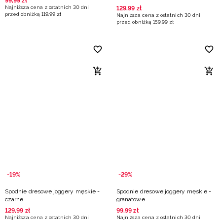
99
,
99
zł
Najniższa cena z ostatnich 30 dni
129
,
99
zł
przed obniżką
119
,
99
zł
Najniższa cena z ostatnich 30 dni
przed obniżką
159
,
99
zł
-19%
-29%
Spodnie dresowe joggery męskie -
Spodnie dresowe joggery męskie -
czarne
granatowe
129
,
99
zł
99
,
99
zł
Najniższa cena z ostatnich 30 dni
Najniższa cena z ostatnich 30 dni