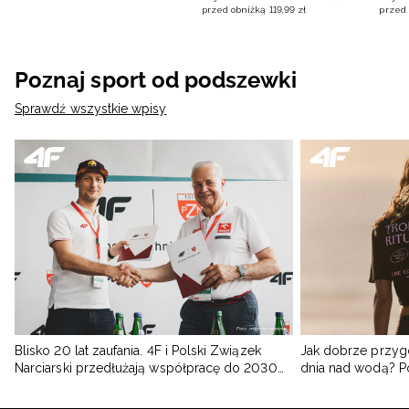
przed obniżką
119
,
99
zł
przed 
Poznaj sport od podszewki
Sprawdź wszystkie wpisy
Blisko 20 lat zaufania. 4F i Polski Związek
Jak dobrze przyg
Narciarski przedłużają współpracę do 2030
dnia nad wodą? 
roku