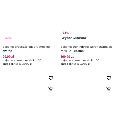
-15%
-33%
Wybór Gamrota
Spodnie dresowe joggery męskie -
Spodnie treningowe szybkoschnące
czarne
męskie - czarne
99
,
99
zł
169
,
99
zł
Najniższa cena z ostatnich 30 dni
Najniższa cena z ostatnich 30 dni
przed obniżką
149
,
99
zł
przed obniżką
199
,
99
zł