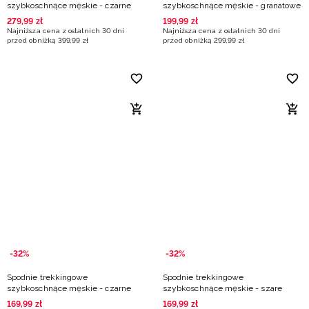
szybkoschnące męskie - czarne
szybkoschnące męskie - granatowe
279
,
99
zł
199
,
99
zł
Najniższa cena z ostatnich 30 dni
Najniższa cena z ostatnich 30 dni
przed obniżką
399
,
99
zł
przed obniżką
299
,
99
zł
-32%
-32%
Spodnie trekkingowe
Spodnie trekkingowe
szybkoschnące męskie - czarne
szybkoschnące męskie - szare
169
,
99
zł
169
,
99
zł