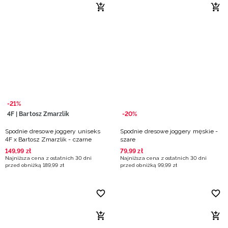
-21%
4F | Bartosz Zmarzlik
-20%
Spodnie dresowe joggery uniseks
Spodnie dresowe joggery męskie -
4F x Bartosz Zmarzlik - czarne
szare
149
,
99
zł
79
,
99
zł
Najniższa cena z ostatnich 30 dni
Najniższa cena z ostatnich 30 dni
przed obniżką
189
,
99
zł
przed obniżką
99
,
99
zł