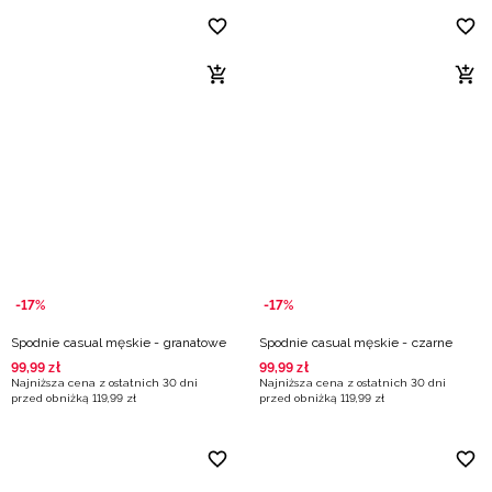
-17%
-17%
Spodnie casual męskie - granatowe
Spodnie casual męskie - czarne
99
,
99
zł
99
,
99
zł
Najniższa cena z ostatnich 30 dni
Najniższa cena z ostatnich 30 dni
przed obniżką
119
,
99
zł
przed obniżką
119
,
99
zł