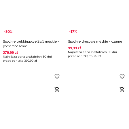
-30%
-17%
Spodnie trekkingowe 2w1 męskie -
Spodnie dresowe męskie - czarne
pomarańczowe
99
,
99
zł
Najniższa cena z ostatnich 30 dni
279
,
99
zł
przed obniżką
119
,
99
zł
Najniższa cena z ostatnich 30 dni
przed obniżką
399
,
99
zł