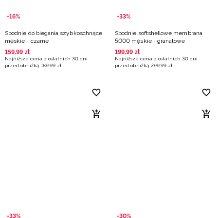
-16%
-33%
Spodnie do biegania szybkoschnące
Spodnie softshellowe membrana
męskie - czarne
5000 męskie - granatowe
159
,
99
zł
199
,
99
zł
Najniższa cena z ostatnich 30 dni
Najniższa cena z ostatnich 30 dni
przed obniżką
189
,
99
zł
przed obniżką
299
,
99
zł
-33%
-30%