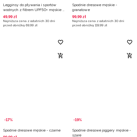
Legginsy do pływania i sportów
Spodnie dresowe męskie -
wodnych z filtrem UPF50+ męskie -
granatowe
czarne
49
,
99
zł
99
,
99
zł
Najniższa cena z ostatnich 30 dni
Najniższa cena z ostatnich 30 dni
przed obniżką
69
,
99
zł
przed obniżką
119
,
99
zł
-17%
-19%
Spodnie dresowe męskie - czarne
Spodnie dresowe joggery męskie -
szare