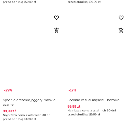
przed obniżką
159
,
99
zł
przed obniżką
139
,
99
zł
-29%
-17%
Spodnie dresowe joggery męskie -
Spodnie casual męskie - beżowe
czarne
99
,
99
zł
Najniższa cena z ostatnich 30 dni
99
,
99
zł
przed obniżką
119
,
99
zł
Najniższa cena z ostatnich 30 dni
przed obniżką
139
,
99
zł