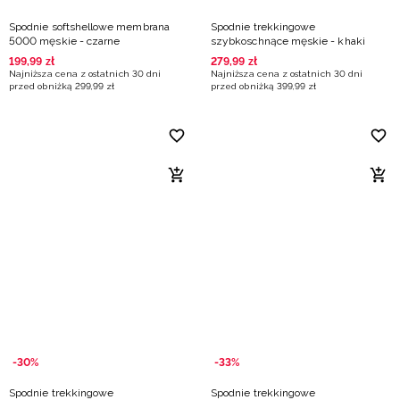
Spodnie softshellowe membrana
Spodnie trekkingowe
5000 męskie - czarne
szybkoschnące męskie - khaki
199
,
99
zł
279
,
99
zł
Najniższa cena z ostatnich 30 dni
Najniższa cena z ostatnich 30 dni
przed obniżką
299
,
99
zł
przed obniżką
399
,
99
zł
-30%
-33%
Spodnie trekkingowe
Spodnie trekkingowe