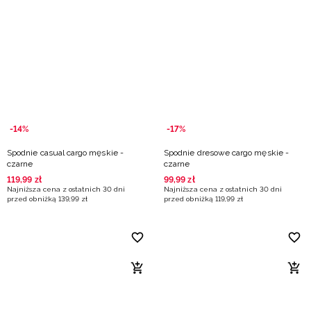
-14%
-17%
Spodnie casual cargo męskie -
Spodnie dresowe cargo męskie -
czarne
czarne
119
,
99
zł
99
,
99
zł
Najniższa cena z ostatnich 30 dni
Najniższa cena z ostatnich 30 dni
przed obniżką
139
,
99
zł
przed obniżką
119
,
99
zł