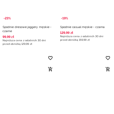
-23%
-19%
Spodnie dresowe joggery męskie -
Spodnie casual męskie - czarna
czarne
129
,
99
zł
Najniższa cena z ostatnich 30 dni
99
,
99
zł
przed obniżką
159
,
99
zł
Najniższa cena z ostatnich 30 dni
przed obniżką
129
,
99
zł