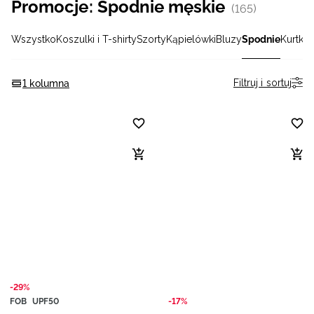
Promocje: Spodnie męskie
(165)
Niemiecki / EUR
Wszystko
Koszulki i T-shirty
Szorty
Kąpielówki
Bluzy
Spodnie
Kurtki 
Rumuński / RON
Filtruj i sortuj
1 kolumna
Słowacki / EUR
Ukraiński / UAH
-29%
FOB
UPF50
-17%