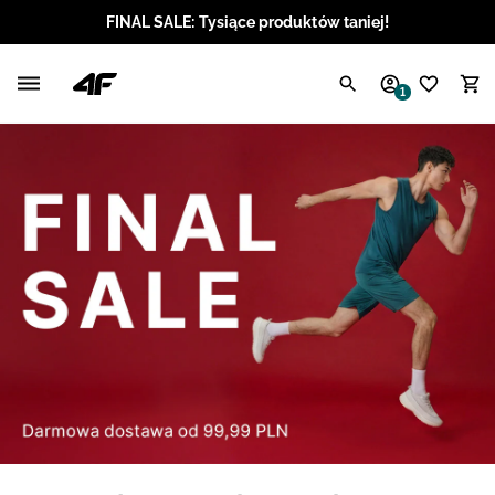
FINAL SALE: Tysiące produktów taniej!
Polski / PLN
1
Angielski / EUR
Angielski / USD
Angielski / GBP
Chorwacki / EUR
Czeski / CZK
Litewski / EUR
Łotewski / EUR