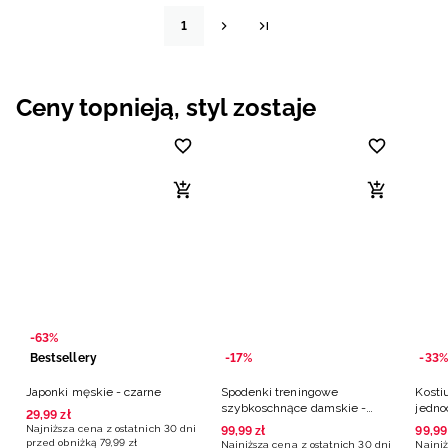
1
Ceny topnieją, styl zostaje
-63%
Bestsellery
-17%
-33%
Japonki męskie - czarne
Spodenki treningowe
Kosti
szybkoschnące damskie -
jedno
29
,
99
zł
czarne
multi
Najniższa cena z ostatnich 30 dni
99
,
99
zł
99
,
99
przed obniżką
79
,
99
zł
Najniższa cena z ostatnich 30 dni
Najniż