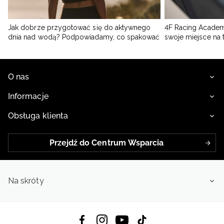
Jak dobrze przygotować się do aktywnego
4F Racing Academ
dnia nad wodą? Podpowiadamy, co spakować
swoje miejsce na 
O nas
Informacje
Obsługa klienta
Przejdź do Centrum Wsparcia
Na skróty