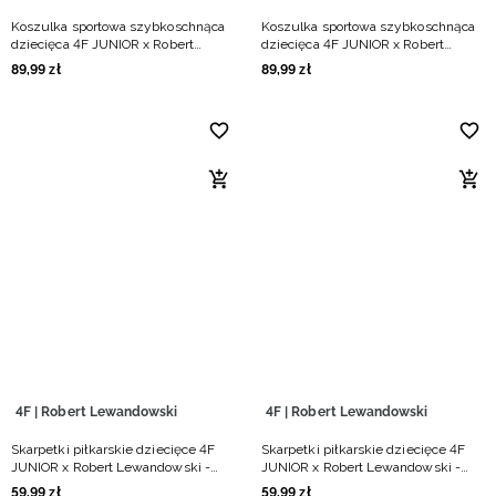
Koszulka sportowa szybkoschnąca
Koszulka sportowa szybkoschnąca
dziecięca 4F JUNIOR x Robert
dziecięca 4F JUNIOR x Robert
Lewandowski - czarna
Lewandowski - biała
89
,
99
zł
89
,
99
zł
4F | Robert Lewandowski
4F | Robert Lewandowski
Skarpetki piłkarskie dziecięce 4F
Skarpetki piłkarskie dziecięce 4F
JUNIOR x Robert Lewandowski -
JUNIOR x Robert Lewandowski -
czarne
białe
59
,
99
zł
59
,
99
zł