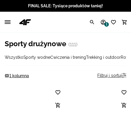
FINAL SALE: Tysiące produktów taniej!
Polski / PLN
1
Angielski / EUR
Sporty drużynowe
(111)
Angielski / USD
Wszystko
Sporty wodne
Ćwiczenia i trening
Trekking i outdoor
Rowe
Angielski / GBP
Chorwacki / EUR
Filtruj i sortuj
1 kolumna
Czeski / CZK
Litewski / EUR
Łotewski / EUR