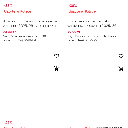
-38%
-38%
Uszyte w Polsce
Uszyte w Polsce
Koszulka meczowa replika domowa
Koszulka meczowa replika
z sezonu 2025/26 dziecięca 4F x
wyjazdowa z sezonu 2025/26
Zagłębie Sosnowiec - biała
dziecięca 4F x AZS UMCS Lublin -
79
,
99
zł
79
,
99
zł
zielona
Najniższa cena z ostatnich 30 dni
Najniższa cena z ostatnich 30 dni
przed obniżką
129
,
99
zł
przed obniżką
129
,
99
zł
-38%