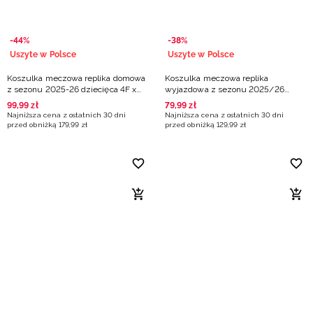
-44%
-38%
Uszyte w Polsce
Uszyte w Polsce
Koszulka meczowa replika domowa
Koszulka meczowa replika
z sezonu 2025-26 dziecięca 4F x
wyjazdowa z sezonu 2025/26
ZAKSA Kędzierzyn-Koźle - biała
dziecięca 4F x Zagłębie Sosnowiec
99
,
99
zł
79
,
99
zł
- czarna
Najniższa cena z ostatnich 30 dni
Najniższa cena z ostatnich 30 dni
przed obniżką
179
,
99
zł
przed obniżką
129
,
99
zł