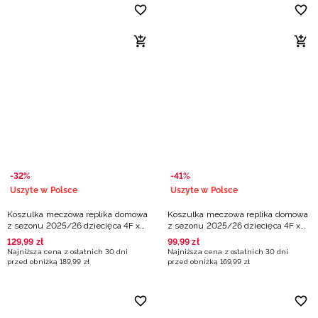
-32%
-41%
Uszyte w Polsce
Uszyte w Polsce
Koszulka meczowa replika domowa
Koszulka meczowa replika domowa
z sezonu 2025/26 dziecięca 4F x
z sezonu 2025/26 dziecięca 4F x
Projekt Warszawa - niebieska
Start Lublin - biała
129
,
99
zł
99
,
99
zł
Najniższa cena z ostatnich 30 dni
Najniższa cena z ostatnich 30 dni
przed obniżką
189
,
99
zł
przed obniżką
169
,
99
zł