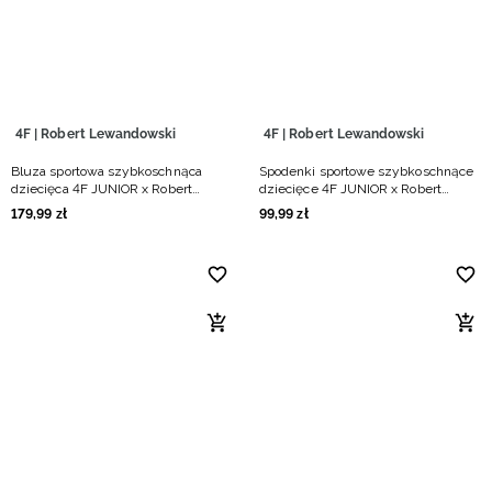
Niemiecki / EUR
Rumuński / RON
Słowacki / EUR
4F | Robert Lewandowski
4F | Robert Lewandowski
Bluza sportowa szybkoschnąca
Spodenki sportowe szybkoschnące
Ukraiński / UAH
dziecięca 4F JUNIOR x Robert
dziecięce 4F JUNIOR x Robert
Lewandowski - czarna
Lewandowski - czarne
179
,
99
zł
99
,
99
zł