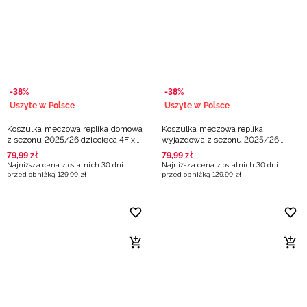
-38%
-38%
Uszyte w Polsce
Uszyte w Polsce
Koszulka meczowa replika domowa
Koszulka meczowa replika
z sezonu 2025/26 dziecięca 4F x
wyjazdowa z sezonu 2025/26
Isands Wichoś Jelenia Góra - biała
dziecięca 4F x MOSiR Bochnia -
79
,
99
zł
79
,
99
zł
czerwona
Najniższa cena z ostatnich 30 dni
Najniższa cena z ostatnich 30 dni
przed obniżką
129
,
99
zł
przed obniżką
129
,
99
zł