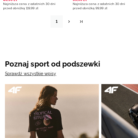
multikolor
Najniższa cena z ostatnich 30 dni
Najniższa cena z ostatnich 30 dni
przed obniżką
119
,
99
zł
przed obniżką
99
,
99
zł
1
Poznaj sport od podszewki
Sprawdź wszystkie wpisy