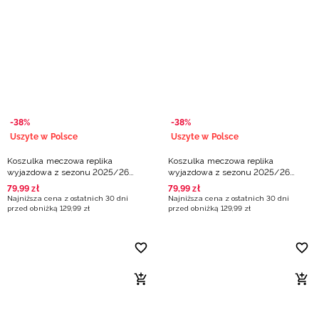
-38%
-38%
Uszyte w Polsce
Uszyte w Polsce
Koszulka meczowa replika
Koszulka meczowa replika
wyjazdowa z sezonu 2025/26
wyjazdowa z sezonu 2025/26
dziecięca 4F x VBW Arka Gdynia -
dziecięca 4F x Isands Wichoś
79
,
99
zł
79
,
99
zł
niebieska
Jelenia Góra - granatowa
Najniższa cena z ostatnich 30 dni
Najniższa cena z ostatnich 30 dni
przed obniżką
129
,
99
zł
przed obniżką
129
,
99
zł