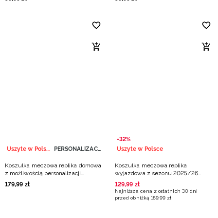
-32%
Uszyte w Polsce
PERSONALIZACJA
Uszyte w Polsce
Koszulka meczowa replika domowa
Koszulka meczowa replika
z możliwością personalizacji
wyjazdowa z sezonu 2025/26
dziecięca 4F x Polska Siatkówka -
dziecięca 4F x Projekt Warszawa -
179
,
99
zł
129
,
99
zł
biała
granatowa
Najniższa cena z ostatnich 30 dni
przed obniżką
189
,
99
zł