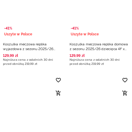
-41%
-41%
Uszyte w Polsce
Uszyte w Polsce
Koszulka meczowa replika
Koszulka meczowa replika domowa
wyjazdowa z sezonu 2025/26
z sezonu 2025/26 dziecięca 4F x
dziecięca 4F x Arka Gdynia -
Arka Gdynia - żółta
129
,
99
zł
129
,
99
zł
granatowa
Najniższa cena z ostatnich 30 dni
Najniższa cena z ostatnich 30 dni
przed obniżką
219
,
99
zł
przed obniżką
219
,
99
zł