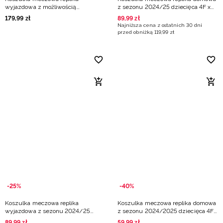
wyjazdowa z możliwością
z sezonu 2024/25 dziecięca 4F x
personalizacji dziecięca 4F x Polska
Czarni Radom - multikolor
179
,
99
zł
89
,
99
zł
Siatkówka - czerwona
Najniższa cena z ostatnich 30 dni
przed obniżką
119
,
99
zł
-25%
-40%
Koszulka meczowa replika
Koszulka meczowa replika domowa
wyjazdowa z sezonu 2024/25
z sezonu 2024/2025 dziecięca 4F
dziecięca 4F x Czarni Radom -
x Ślepsk Malow Suwałki - multikolor
89
,
99
zł
59
,
99
zł