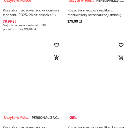
Uszyte w Polsce
Uszyte w Polsce
PERSONALIZACJA
Koszulka meczowa replika domowa
Koszulka meczowa replika z
z sezonu 2025/26 dziecięca 4F x
możliwością personalizacji dziecięca
AZS UMCS Lublin - biała
4F x Polska Siatkówka - zielona
79
,
99
zł
179
,
99
zł
Najniższa cena z ostatnich 30 dni
przed obniżką
129
,
99
zł
Uszyte w Polsce
PERSONALIZACJA
-25%
Koszulka meczowa replika
Koszulka meczowa replika domowa