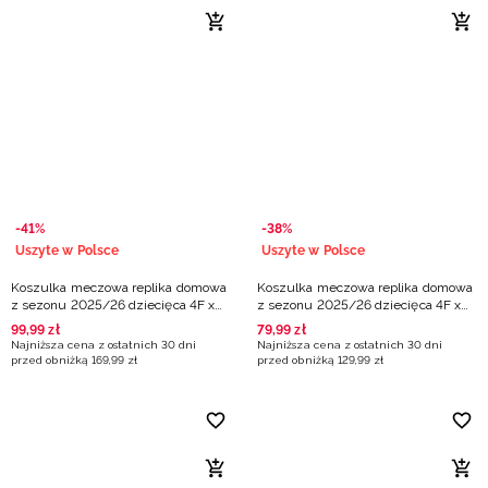
-41%
-38%
Uszyte w Polsce
Uszyte w Polsce
Koszulka meczowa replika domowa
Koszulka meczowa replika domowa
z sezonu 2025/26 dziecięca 4F x
z sezonu 2025/26 dziecięca 4F x
Czarni Słupsk - biała
VBW Arka Gdynia - żółta
99
,
99
zł
79
,
99
zł
Najniższa cena z ostatnich 30 dni
Najniższa cena z ostatnich 30 dni
przed obniżką
169
,
99
zł
przed obniżką
129
,
99
zł