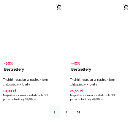
-50%
-40%
Bestsellery
Bestsellery
T-shirt regular z nadrukiem
T-shirt regular z nadrukiem
chłopięcy - biały
chłopięcy - biały
19
,
99
zł
29
,
99
zł
Najniższa cena z ostatnich 30 dni
Najniższa cena z ostatnich 30 dni
przed obniżką
39
,
99
zł
przed obniżką
49
,
99
zł
1