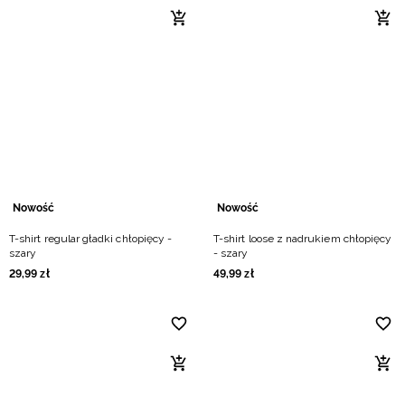
Nowość
Nowość
T-shirt regular gładki chłopięcy -
T-shirt loose z nadrukiem chłopięcy
szary
- szary
29
,
99
zł
49
,
99
zł