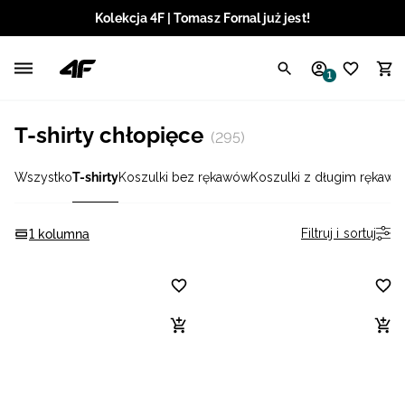
Kolekcja 4F | Tomasz Fornal już jest!
Polski / PLN
1
Angielski / EUR
T-shirty chłopięce
(295)
Angielski / USD
Wszystko
T-shirty
Koszulki bez rękawów
Koszulki z długim rękaw
Angielski / GBP
Chorwacki / EUR
Filtruj i sortuj
1 kolumna
Czeski / CZK
Litewski / EUR
Łotewski / EUR