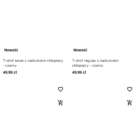
Nowość
Nowość
T-shirt loose z nadrukiem chłopięcy
T-shirt regular z nadrukiem
- czarny
chłopięcy - czarny
49
,
99
zł
49
,
99
zł