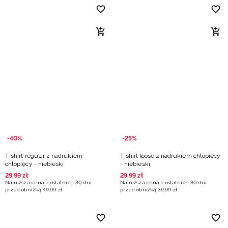
-40%
-25%
T-shirt regular z nadrukiem
T-shirt loose z nadrukiem chłopięcy
chłopięcy - niebieski
- niebieski
29
,
99
zł
29
,
99
zł
Najniższa cena z ostatnich 30 dni
Najniższa cena z ostatnich 30 dni
przed obniżką
49
,
99
zł
przed obniżką
39
,
99
zł