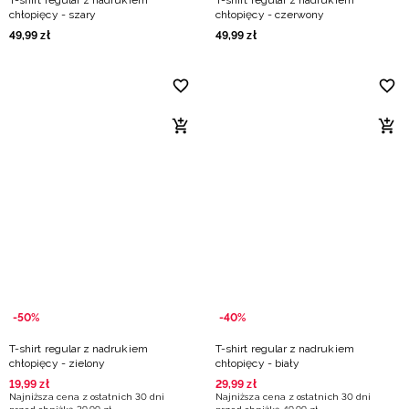
T-shirt regular z nadrukiem
T-shirt regular z nadrukiem
chłopięcy - szary
chłopięcy - czerwony
49
,
99
zł
49
,
99
zł
-50%
-40%
T-shirt regular z nadrukiem
T-shirt regular z nadrukiem
chłopięcy - zielony
chłopięcy - biały
19
,
99
zł
29
,
99
zł
Najniższa cena z ostatnich 30 dni
Najniższa cena z ostatnich 30 dni