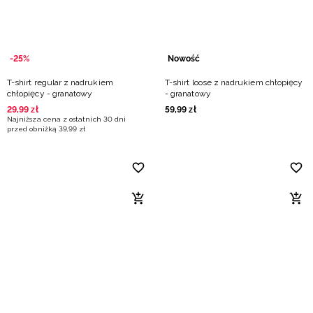
-25%
Nowość
T-shirt regular z nadrukiem
T-shirt loose z nadrukiem chłopięcy
chłopięcy - granatowy
- granatowy
29
,
99
zł
59
,
99
zł
Najniższa cena z ostatnich 30 dni
przed obniżką
39
,
99
zł