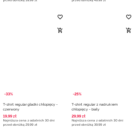
przed obniżką
39
,
99
zł
przed obniżką
49
,
99
zł
-33%
-25%
T-shirt regular gładki chłopięcy -
T-shirt regular z nadrukiem
czerwony
chłopięcy - biały
19
,
99
zł
29
,
99
zł
Najniższa cena z ostatnich 30 dni
Najniższa cena z ostatnich 30 dni
przed obniżką
29
,
99
zł
przed obniżką
39
,
99
zł