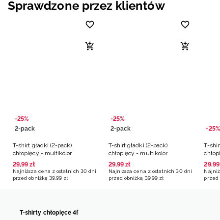
Sprawdzone przez klientów
-25%
-25%
2-pack
2-pack
-25%
T-shirt gładki (2-pack)
T-shirt gładki (2-pack)
T-shi
chłopięcy - multikolor
chłopięcy - multikolor
chłopi
29
,
99
zł
29
,
99
zł
29
,
99
Najniższa cena z ostatnich 30 dni
Najniższa cena z ostatnich 30 dni
Najniż
przed obniżką
39
,
99
zł
przed obniżką
39
,
99
zł
przed 
T-shirty chłopięce 4f