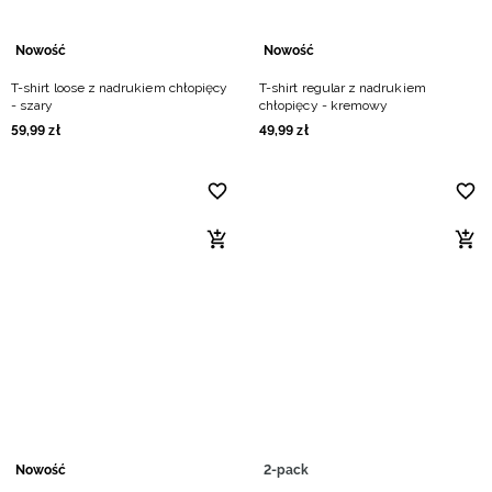
Nowość
Nowość
T-shirt loose z nadrukiem chłopięcy
T-shirt regular z nadrukiem
- szary
chłopięcy - kremowy
59
,
99
zł
49
,
99
zł
Nowość
2-pack