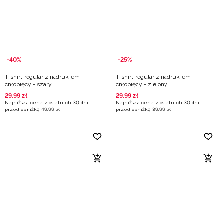
Niemiecki / EUR
Rumuński / RON
Słowacki / EUR
-40%
-25%
T-shirt regular z nadrukiem
T-shirt regular z nadrukiem
Ukraiński / UAH
chłopięcy - szary
chłopięcy - zielony
29
,
99
zł
29
,
99
zł
Najniższa cena z ostatnich 30 dni
Najniższa cena z ostatnich 30 dni
przed obniżką
49
,
99
zł
przed obniżką
39
,
99
zł