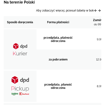
Na terenie Polski
Niemiecki / EUR
Aby zobaczyć więcej, przesuń tabelę w bok
Rumuński / RON
Zamówie
Sposób doręczenia
Forma płatności
do 99,99
Słowacki / EUR
przedpłata, płatność
9,99 z
Ukraiński / UAH
odroczona
za pobraniem
12,99 
przedpłata, płaność
8,99 z
odroczona