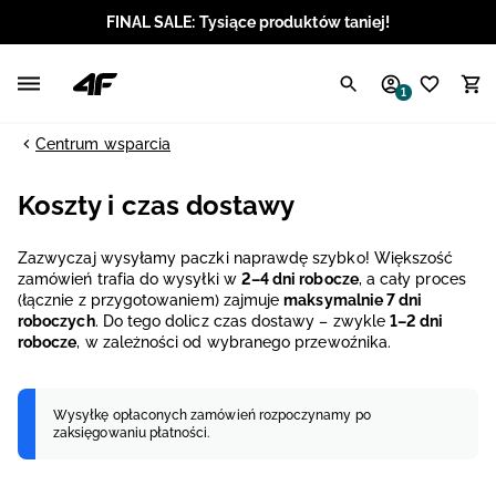
FINAL SALE: Tysiące produktów taniej!
Polski / PLN
1
Angielski / EUR
Centrum wsparcia
Angielski / USD
Koszty i czas dostawy
Angielski / GBP
Zazwyczaj wysyłamy paczki naprawdę szybko! Większość
zamówień trafia do wysyłki w
2–4 dni robocze
, a cały proces
Chorwacki / EUR
(łącznie z przygotowaniem) zajmuje
maksymalnie 7 dni
roboczych
. Do tego dolicz czas dostawy – zwykle
1–2 dni
Czeski / CZK
robocze
, w zależności od wybranego przewoźnika.
Litewski / EUR
Wysyłkę opłaconych zamówień rozpoczynamy po
zaksięgowaniu płatności.
Łotewski / EUR