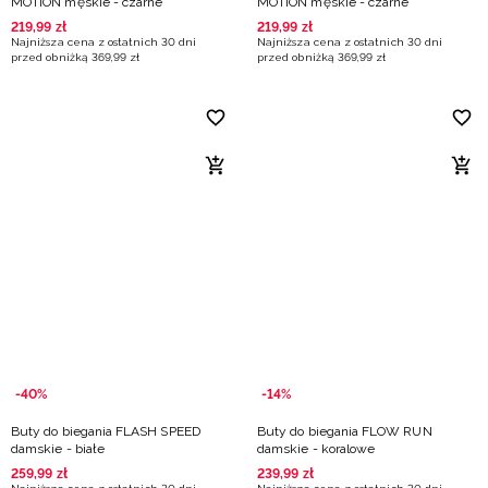
MOTION męskie - czarne
MOTION męskie - czarne
219
,
99
zł
219
,
99
zł
Najniższa cena z ostatnich 30 dni
Najniższa cena z ostatnich 30 dni
przed obniżką
369
,
99
zł
przed obniżką
369
,
99
zł
-40%
-14%
Buty do biegania FLASH SPEED
Buty do biegania FLOW RUN
damskie - białe
damskie - koralowe
259
,
99
zł
239
,
99
zł