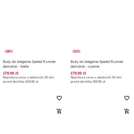
-28%
-10%
Buty do biegania Speed Runner
Buty do biegania Speed Runner
damskie - białe
damskie - czarne
179
,
99
zł
179
,
99
zł
Najniższa cena z ostatnich 30 dni
Najniższa cena z ostatnich 30 dni
przed obniżką
249
,
99
zł
przed obniżką
199
,
99
zł