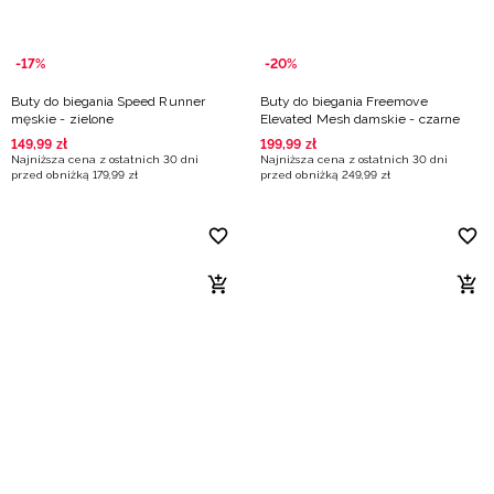
-17%
-20%
Buty do biegania Speed Runner
Buty do biegania Freemove
męskie - zielone
Elevated Mesh damskie - czarne
149
,
99
zł
199
,
99
zł
Najniższa cena z ostatnich 30 dni
Najniższa cena z ostatnich 30 dni
przed obniżką
179
,
99
zł
przed obniżką
249
,
99
zł