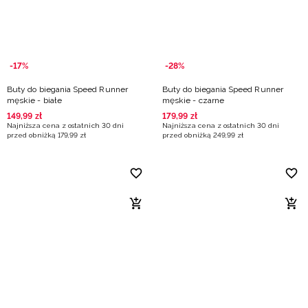
-17%
-28%
Buty do biegania Speed Runner
Buty do biegania Speed Runner
męskie - białe
męskie - czarne
149
,
99
zł
179
,
99
zł
Najniższa cena z ostatnich 30 dni
Najniższa cena z ostatnich 30 dni
przed obniżką
179
,
99
zł
przed obniżką
249
,
99
zł