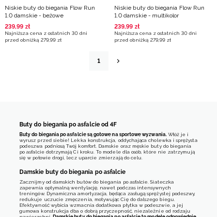
Niskie buty do biegania Flow Run
Niskie buty do biegania Flow Run
1.0 damskie - beżowe
1.0 damskie - multikolor
239
,
99
zł
239
,
99
zł
Najniższa cena z ostatnich 30 dni
Najniższa cena z ostatnich 30 dni
przed obniżką
279
,
99
zł
przed obniżką
279
,
99
zł
1
Buty do biegania po asfalcie od 4F
Buty do biegania po asfalcie są gotowe na sportowe wyzwania.
Włóż je i
wyrusz przed siebie! Lekka konstrukcja, oddychająca cholewka i sprężysta
podeszwa podniosą Twój komfort. Damskie oraz męskie buty do biegania
po asfalcie dotrzymają Ci kroku. To modele dla osób, które nie zatrzymują
się w połowie drogi, lecz uparcie zmierzają do celu.
Damskie buty do biegania po asfalcie
Zacznijmy od damskich butów do biegania po asfalcie. Siateczka
zapewnia optymalną wentylację, nawet podczas intensywnych
treningów. Dynamiczna amortyzacja, będąca zasługą sprężystej podeszwy,
redukuje uczucie zmęczenia, motywując Cię do dalszego biegu.
Efektywność wybicia wzmacnia dodatkowa płytka w podeszwie, a jej
gumowa konstrukcja dba o dobrą przyczepność, niezależnie od rodzaju
nawierzchni.
Damskie buty do biegania po asfalcie to modele odpowiednie