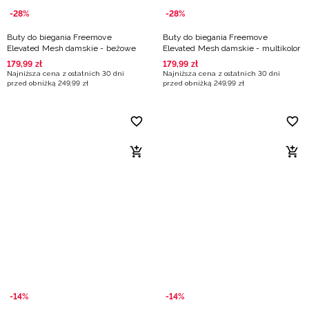
-28%
-28%
Buty do biegania Freemove
Buty do biegania Freemove
Elevated Mesh damskie - beżowe
Elevated Mesh damskie - multikolor
179
,
99
zł
179
,
99
zł
Najniższa cena z ostatnich 30 dni
Najniższa cena z ostatnich 30 dni
przed obniżką
249
,
99
zł
przed obniżką
249
,
99
zł
-14%
-14%