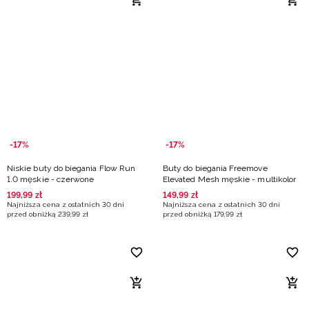
-17%
-17%
Niskie buty do biegania Flow Run
Buty do biegania Freemove
1.0 męskie - czerwone
Elevated Mesh męskie - multikolor
199
,
99
zł
149
,
99
zł
Najniższa cena z ostatnich 30 dni
Najniższa cena z ostatnich 30 dni
przed obniżką
239
,
99
zł
przed obniżką
179
,
99
zł