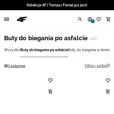
Kolekcja 4F | Tomasz Fornal już jest!
Polski / PLN
1
Angielski / EUR
Buty do biegania po asfalcie
(44)
Angielski / USD
Wszystko
Buty do biegania po asfalcie
Buty do biegania w terenie
Angielski / GBP
Chorwacki / EUR
Filtruj i sortuj
1 kolumna
Czeski / CZK
Litewski / EUR
Łotewski / EUR