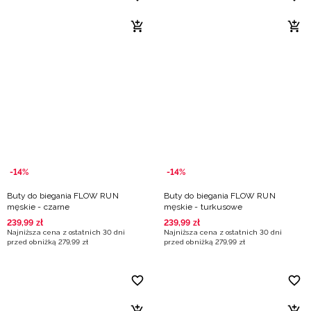
-14%
-14%
Buty do biegania FLOW RUN
Buty do biegania FLOW RUN
męskie - czarne
męskie - turkusowe
239
,
99
zł
239
,
99
zł
Najniższa cena z ostatnich 30 dni
Najniższa cena z ostatnich 30 dni
przed obniżką
279
,
99
zł
przed obniżką
279
,
99
zł