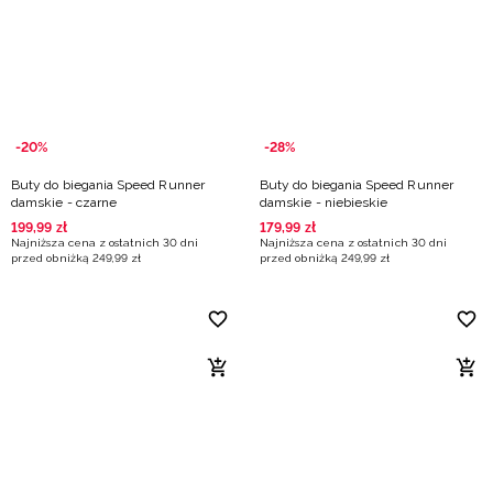
-20%
-28%
Buty do biegania Speed Runner
Buty do biegania Speed Runner
damskie - czarne
damskie - niebieskie
199
,
99
zł
179
,
99
zł
Najniższa cena z ostatnich 30 dni
Najniższa cena z ostatnich 30 dni
przed obniżką
249
,
99
zł
przed obniżką
249
,
99
zł