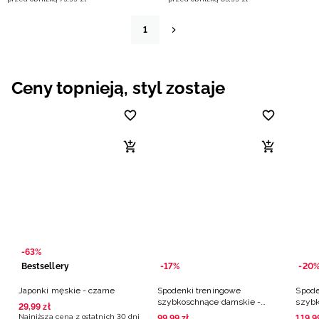
1
Ceny topnieją, styl zostaje
-63%
Bestsellery
-17%
-20
Japonki męskie - czarne
Spodenki treningowe
Spode
szybkoschnące damskie -
szybk
29
,
99
zł
czarne
różo
Najniższa cena z ostatnich 30 dni
99
,
99
zł
119
,
9