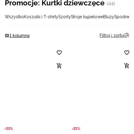
Promocje: Kurtki dziewczęce
(44)
Niemiecki / EUR
Wszystko
Koszulki i T-shirty
Szorty
Stroje kąpielowe
Bluzy
Spodnie
L
Rumuński / RON
Filtruj i sortuj
1 kolumna
Słowacki / EUR
Ukraiński / UAH
-33%
-21%