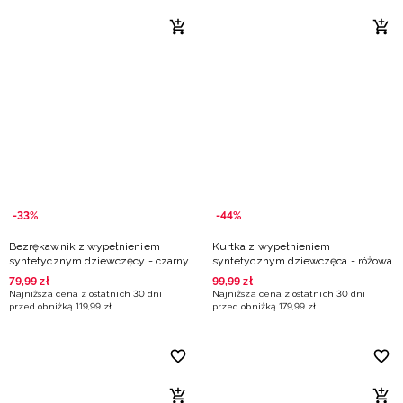
-33%
-44%
Bezrękawnik z wypełnieniem
Kurtka z wypełnieniem
syntetycznym dziewczęcy - czarny
syntetycznym dziewczęca - różowa
79
,
99
zł
99
,
99
zł
Najniższa cena z ostatnich 30 dni
Najniższa cena z ostatnich 30 dni
przed obniżką
119
,
99
zł
przed obniżką
179
,
99
zł