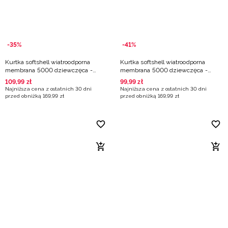
-35%
-41%
Kurtka softshell wiatroodporna
Kurtka softshell wiatroodporna
membrana 5000 dziewczęca -
membrana 5000 dziewczęca -
niebieska
czarna
109
,
99
zł
99
,
99
zł
Najniższa cena z ostatnich 30 dni
Najniższa cena z ostatnich 30 dni
przed obniżką
169
,
99
zł
przed obniżką
169
,
99
zł