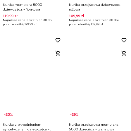
Kurtka membrana 5000
Kurtka przejściowa dziewczęca -
dziewczęca - fioletowa
różowa
119
,
99
zł
109
,
99
zł
Najniższa cena z ostatnich 30 dni
Najniższa cena z ostatnich 30 dni
przed obniżką
179
,
99
zł
przed obniżką
139
,
99
zł
-20%
-29%
Kurtka z wypełnieniem
Kurtka przejściowa membrana
syntetycznym dziewczęca -
5000 dziecięca - granatowa