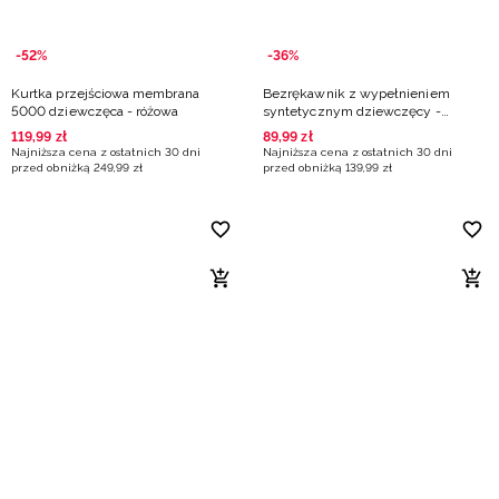
-52%
-36%
Kurtka przejściowa membrana
Bezrękawnik z wypełnieniem
5000 dziewczęca - różowa
syntetycznym dziewczęcy -
miętowy
119
,
99
zł
89
,
99
zł
Najniższa cena z ostatnich 30 dni
Najniższa cena z ostatnich 30 dni
przed obniżką
249
,
99
zł
przed obniżką
139
,
99
zł