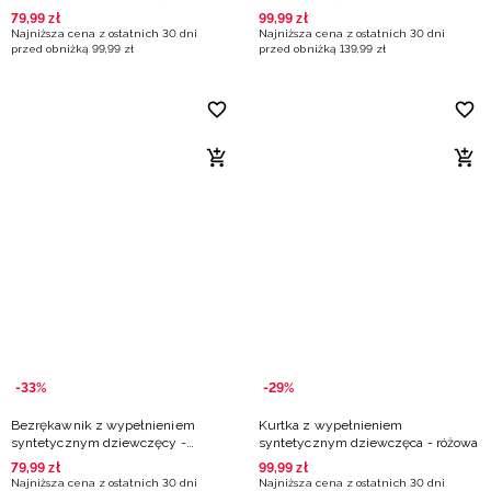
niebieska
79
,
99
zł
99
,
99
zł
Najniższa cena z ostatnich 30 dni
Najniższa cena z ostatnich 30 dni
przed obniżką
99
,
99
zł
przed obniżką
139
,
99
zł
-33%
-29%
Bezrękawnik z wypełnieniem
Kurtka z wypełnieniem
syntetycznym dziewczęcy -
syntetycznym dziewczęca - różowa
fioletowy
79
,
99
zł
99
,
99
zł
Najniższa cena z ostatnich 30 dni
Najniższa cena z ostatnich 30 dni