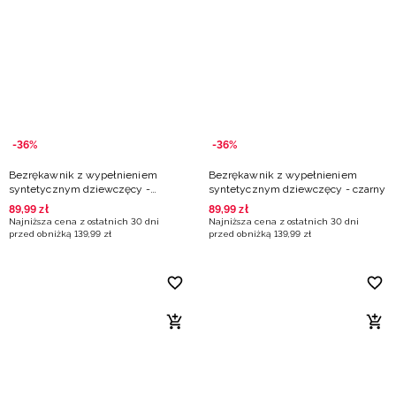
-36%
-36%
Bezrękawnik z wypełnieniem
Bezrękawnik z wypełnieniem
syntetycznym dziewczęcy -
syntetycznym dziewczęcy - czarny
fioletowy
89
,
99
zł
89
,
99
zł
Najniższa cena z ostatnich 30 dni
Najniższa cena z ostatnich 30 dni
przed obniżką
139
,
99
zł
przed obniżką
139
,
99
zł