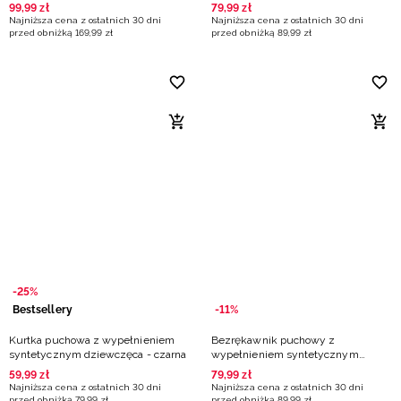
multikolor
dziewczęcy - biały
99
,
99
zł
79
,
99
zł
Najniższa cena z ostatnich 30 dni
Najniższa cena z ostatnich 30 dni
przed obniżką
169
,
99
zł
przed obniżką
89
,
99
zł
-25%
Bestsellery
-11%
Kurtka puchowa z wypełnieniem
Bezrękawnik puchowy z
syntetycznym dziewczęca - czarna
wypełnieniem syntetycznym
dziewczęcy - biały
59
,
99
zł
79
,
99
zł
Najniższa cena z ostatnich 30 dni
Najniższa cena z ostatnich 30 dni
przed obniżką
79
,
99
zł
przed obniżką
89
,
99
zł