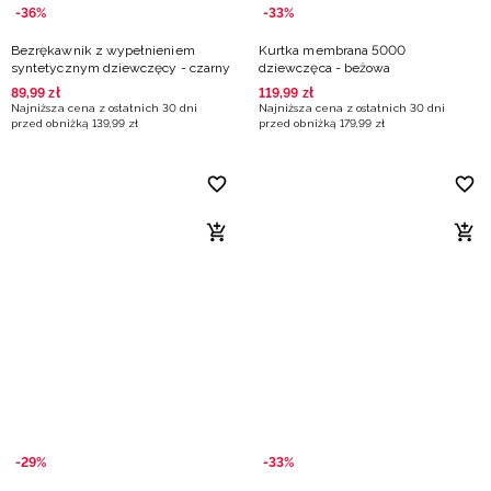
-36%
-33%
Bezrękawnik z wypełnieniem
Kurtka membrana 5000
syntetycznym dziewczęcy - czarny
dziewczęca - beżowa
89
,
99
zł
119
,
99
zł
Najniższa cena z ostatnich 30 dni
Najniższa cena z ostatnich 30 dni
przed obniżką
139
,
99
zł
przed obniżką
179
,
99
zł
-29%
-33%