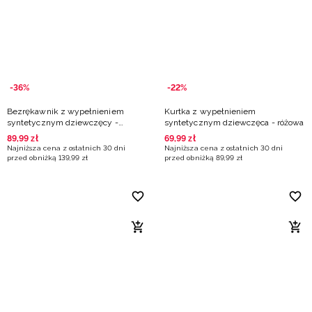
-36%
-22%
Bezrękawnik z wypełnieniem
Kurtka z wypełnieniem
syntetycznym dziewczęcy -
syntetycznym dziewczęca - różowa
beżowy
89
,
99
zł
69
,
99
zł
Najniższa cena z ostatnich 30 dni
Najniższa cena z ostatnich 30 dni
przed obniżką
139
,
99
zł
przed obniżką
89
,
99
zł