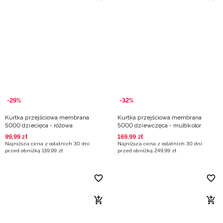
-29%
-32%
Kurtka przejściowa membrana
Kurtka przejściowa membrana
5000 dziecięca - różowa
5000 dziewczęca - multikolor
99
,
99
zł
169
,
99
zł
Najniższa cena z ostatnich 30 dni
Najniższa cena z ostatnich 30 dni
przed obniżką
139
,
99
zł
przed obniżką
249
,
99
zł