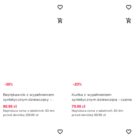
-36%
-20%
Bezrękawnik z wypełnieniem
Kurtka z wypełnieniem
syntetycznym dziewczęcy -
syntetycznym dziewczęca - czarna
fioletowy
89
,
99
zł
79
,
99
zł
Najniższa cena z ostatnich 30 dni
Najniższa cena z ostatnich 30 dni
przed obniżką
139
,
99
zł
przed obniżką
99
,
99
zł