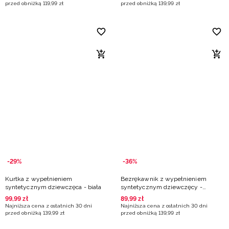
przed obniżką
119
,
99
zł
przed obniżką
139
,
99
zł
-29%
-36%
Kurtka z wypełnieniem
Bezrękawnik z wypełnieniem
syntetycznym dziewczęca - biała
syntetycznym dziewczęcy -
beżowy
99
,
99
zł
89
,
99
zł
Najniższa cena z ostatnich 30 dni
Najniższa cena z ostatnich 30 dni
przed obniżką
139
,
99
zł
przed obniżką
139
,
99
zł