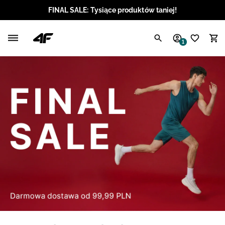
FINAL SALE: Tysiące produktów taniej!
Polski / PLN
1
Angielski / EUR
Angielski / USD
Angielski / GBP
Chorwacki / EUR
Czeski / CZK
Litewski / EUR
Łotewski / EUR