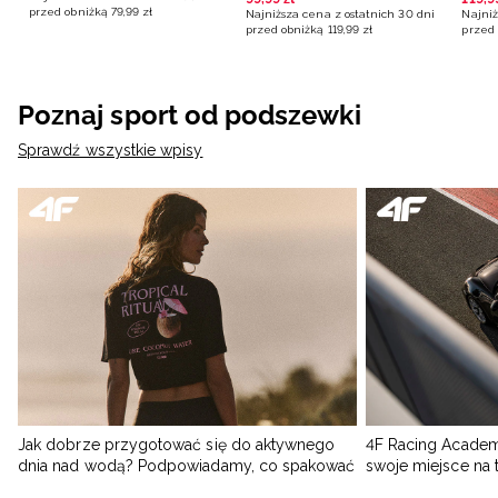
przed obniżką
79
,
99
zł
Najniższa cena z ostatnich 30 dni
Najniż
przed obniżką
119
,
99
zł
przed 
Poznaj sport od podszewki
Sprawdź wszystkie wpisy
Jak dobrze przygotować się do aktywnego
4F Racing Academ
dnia nad wodą? Podpowiadamy, co spakować
swoje miejsce na 