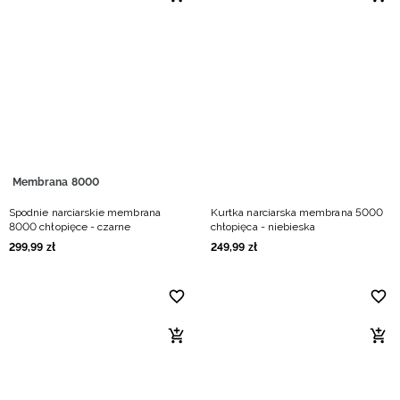
Niemiecki / EUR
Rumuński / RON
Słowacki / EUR
Ukraiński / UAH
Membrana 8000
Spodnie narciarskie membrana
Kurtka narciarska membrana 5000
8000 chłopięce - czarne
chłopięca - niebieska
299
,
99
zł
249
,
99
zł