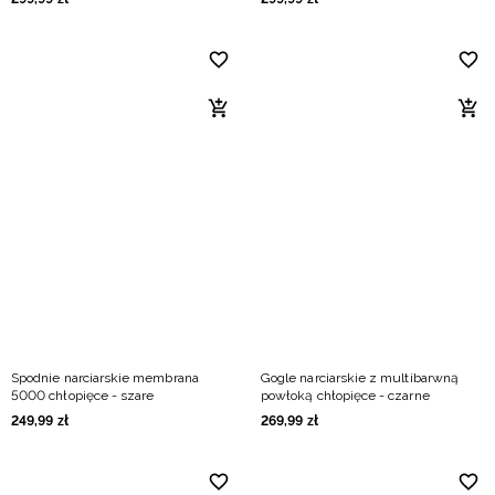
Spodnie narciarskie membrana
Gogle narciarskie z multibarwną
5000 chłopięce - szare
powłoką chłopięce - czarne
249
,
99
zł
269
,
99
zł