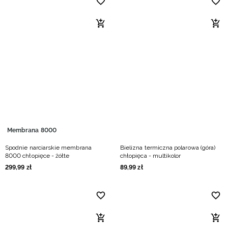
Membrana 8000
Spodnie narciarskie membrana
Bielizna termiczna polarowa (góra)
8000 chłopięce - żółte
chłopięca - multikolor
299
,
99
zł
89
,
99
zł