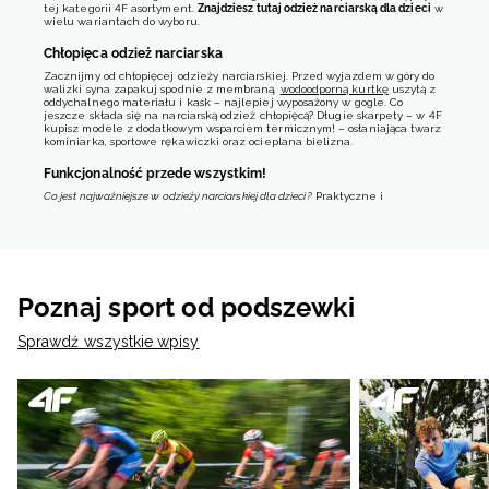
tej kategorii 4F asortyment.
Znajdziesz tutaj odzież narciarską dla dzieci
w
wielu wariantach do wyboru.
Chłopięca odzież narciarska
Zacznijmy od chłopięcej odzieży narciarskiej. Przed wyjazdem w góry do
walizki syna zapakuj spodnie z membraną,
wodoodporną kurtkę
uszytą z
oddychalnego materiału i kask – najlepiej wyposażony w gogle. Co
jeszcze składa się na narciarską odzież chłopięcą? Długie skarpety – w 4F
kupisz modele z dodatkowym wsparciem termicznym! – osłaniająca twarz
kominiarka, sportowe rękawiczki oraz ocieplana bielizna.
Funkcjonalność przede wszystkim!
Co jest najważniejsze w odzieży narciarskiej dla dzieci?
Praktyczne i
podnoszące funkcjonalność rozwiązania. Modele dostępne w sklepie
internetowym 4F spełniają to kryterium. Wystarczy wspomnieć o
membranie
NeoDry
tworzącej wodoodporną, chroniącą przed wilgocią
warstwę, przyjemnie otulającym skórę trykocie i utrzymującym ciepło
wypełnieniu 3M
Thinsulate
.
Technologia 4F Warm
odpowiada za
utrzymanie ciepła nawet w mroźnych warunkach, ściągacze zapewniają
odpowiednie dopasowanie, a klejone szwy chronią przed
Poznaj sport od podszewki
przedostawaniem się wilgoci do kolejnych warstw ubrania.
Odzież narciarska dla dzieci: różne kolory do wyboru
Sprawdź wszystkie wpisy
Dziewczęca i chłopięca odzież narciarska jest różnorodna nie tylko pod
względem fasonów, ale również kolorów.
Oprócz klasycznej czerni i bieli
pasującej do zimowych stylizacji sportowych proponujemy Ci wiele innych
wariantów. Sprawdź
kurtki narciarskie chłopięce
, spodnie i rękawiczki w
różnych odcieniach tego koloru. Szukasz zielonej, żółtej lub czerwonej
dziecięcej odzieży narciarskiej? Przejrzyj modele w pastelowych i
wyrazistych odcieniach. A jeśli trudno Ci się zdecydować na jeden
wariant kolorystyczny, odkryj wielobarwne modele.
Popularne w ofercie: