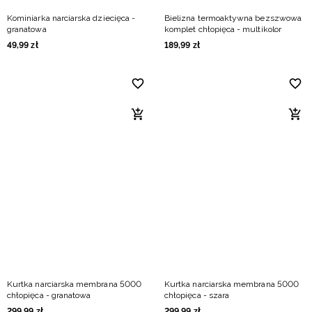
Kominiarka narciarska dziecięca -
Bielizna termoaktywna bezszwowa
granatowa
komplet chłopięca - multikolor
49
,
99
zł
189
,
99
zł
Kurtka narciarska membrana 5000
Kurtka narciarska membrana 5000
chłopięca - granatowa
chłopięca - szara
299
,
99
zł
299
,
99
zł