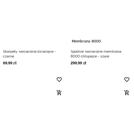
Membrana 8000
Skarpety narciarskie dziecięce -
Spodnie narciarskie membrana
czarne
8000 chłopięce - szare
69
,
99
zł
299
,
99
zł