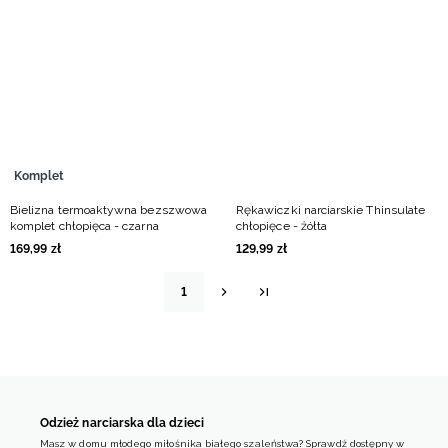
Komplet
Bielizna termoaktywna bezszwowa
Rękawiczki narciarskie Thinsulate
komplet chłopięca - czarna
chłopięce - żółta
169
,
99
zł
129
,
99
zł
1
Odzież narciarska dla dzieci
Masz w domu młodego miłośnika białego szaleństwa? Sprawdź dostępny w