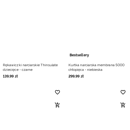
Bestsellery
Rękawiczki narciarskie Thinsulate
Kurtka narciarska membrana 5000
dziecięce - czarne
chłopięca - niebieska
139
,
99
zł
299
,
99
zł