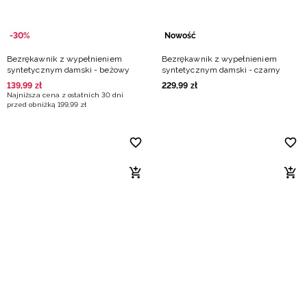
-30%
Nowość
Bezrękawnik z wypełnieniem
Bezrękawnik z wypełnieniem
syntetycznym damski - beżowy
syntetycznym damski - czarny
139
,
99
zł
229
,
99
zł
Najniższa cena z ostatnich 30 dni
przed obniżką
199
,
99
zł