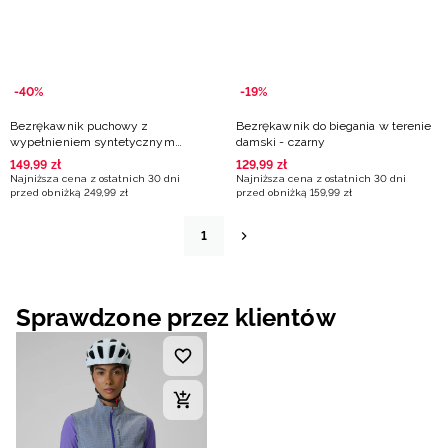
-40%
-19%
Bezrękawnik puchowy z
Bezrękawnik do biegania w terenie
wypełnieniem syntetycznym
damski - czarny
damski - beżowy
149
,
99
zł
129
,
99
zł
Najniższa cena z ostatnich 30 dni
Najniższa cena z ostatnich 30 dni
przed obniżką
249
,
99
zł
przed obniżką
159
,
99
zł
1
Sprawdzone przez klientów