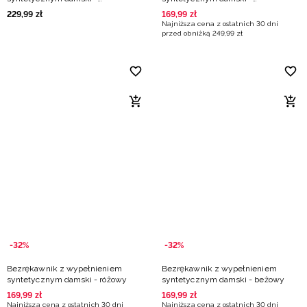
burgundowy
burgundowy
229
,
99
zł
169
,
99
zł
Najniższa cena z ostatnich 30 dni
przed obniżką
249
,
99
zł
-32%
-32%
Bezrękawnik z wypełnieniem
Bezrękawnik z wypełnieniem
syntetycznym damski - różowy
syntetycznym damski - beżowy
169
,
99
zł
169
,
99
zł
Najniższa cena z ostatnich 30 dni
Najniższa cena z ostatnich 30 dni