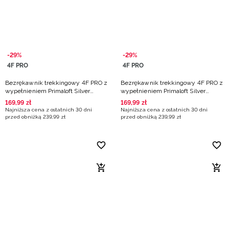
-29%
-29%
4F PRO
4F PRO
Bezrękawnik trekkingowy 4F PRO z
Bezrękawnik trekkingowy 4F PRO z
wypełnieniem Primaloft Silver
wypełnieniem Primaloft Silver
damski - turkusowy
damski - różowy
169
,
99
zł
169
,
99
zł
Najniższa cena z ostatnich 30 dni
Najniższa cena z ostatnich 30 dni
przed obniżką
239
,
99
zł
przed obniżką
239
,
99
zł