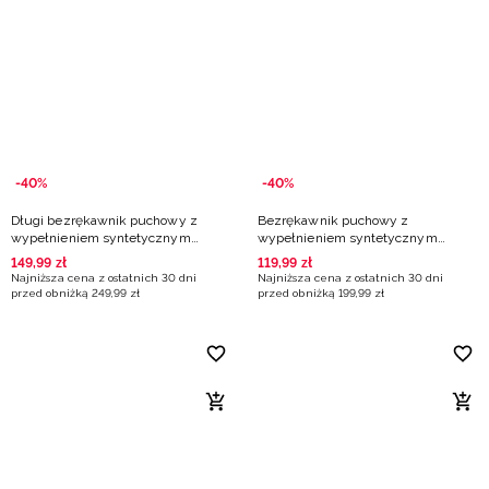
-40%
-40%
Długi bezrękawnik puchowy z
Bezrękawnik puchowy z
wypełnieniem syntetycznym
wypełnieniem syntetycznym
damski - czarny
damski - czerwony
149
,
99
zł
119
,
99
zł
Najniższa cena z ostatnich 30 dni
Najniższa cena z ostatnich 30 dni
przed obniżką
249
,
99
zł
przed obniżką
199
,
99
zł