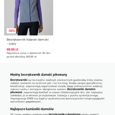
-33%
Bezrękawnik kolarski damski
- szary
99
,
99
zł
Najniższa cena z ostatnich 30 dni
przed obniżką
149
,
99
zł
Modny bezrękawnik damski pikowany
Bezrękawniki
są niezwykle modnym elementem garderoby, który można
założyć zarówno na co dzień jak i na trening. Dzięki swojej specyficznej
konstrukcji, zapewniają organizmowi ciepło, dając jednocześnie większy
zakres ruchu i mniejsze obciążenie ramion.
Bezrękawniki damskie
pikowane
zapewniają komfort w czasie chłodniejszych dni, ale najlepiej
zakładać je w okresie przejściowym. Izolacja z puchu syntetycznego,
impregnacja DWR czy kaptur są skuteczną barierą przed niesprzyjającymi
warunkami pogodowymi.
Najlepsze kamizelki damskie
W czasie wyboru najlepszego
bezrękawnika damskiego
warto zwrócić