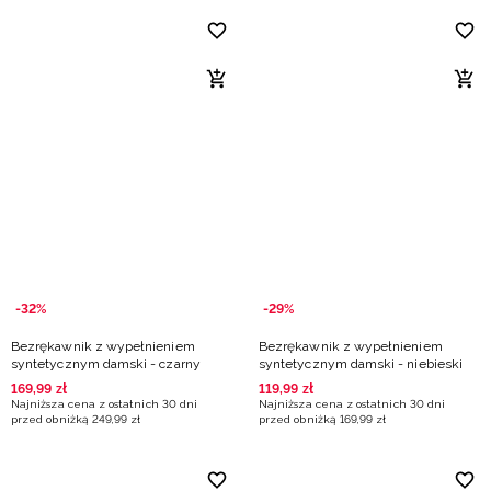
-32%
-29%
Bezrękawnik z wypełnieniem
Bezrękawnik z wypełnieniem
syntetycznym damski - czarny
syntetycznym damski - niebieski
169
,
99
zł
119
,
99
zł
Najniższa cena z ostatnich 30 dni
Najniższa cena z ostatnich 30 dni
przed obniżką
249
,
99
zł
przed obniżką
169
,
99
zł