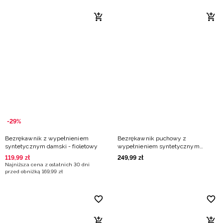
-29%
Bezrękawnik z wypełnieniem
Bezrękawnik puchowy z
syntetycznym damski - fioletowy
wypełnieniem syntetycznym
damski - granatowy
119
,
99
zł
249
,
99
zł
Najniższa cena z ostatnich 30 dni
przed obniżką
169
,
99
zł