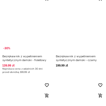
Niemiecki / EUR
Rumuński / RON
Słowacki / EUR
Ukraiński / UAH
-30%
Bezrękawnik z wypełnieniem
Bezrękawnik z wypełnieniem
syntetycznym damski - fioletowy
syntetycznym damski - czarny
139
,
99
zł
199
,
99
zł
Najniższa cena z ostatnich 30 dni
przed obniżką
199
,
99
zł