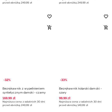
przed obniżką
249
,
99
zł
przed obniżką
249
,
99
zł
-32%
-33%
Bezrękawnik z wypełnieniem
Bezrękawnik kolarski damski -
syntetycznym damski - czarny
szary
169
,
99
zł
99
,
99
zł
Najniższa cena z ostatnich 30 dni
Najniższa cena z ostatnich 30 dni
przed obniżką
249
,
99
zł
przed obniżką
149
,
99
zł