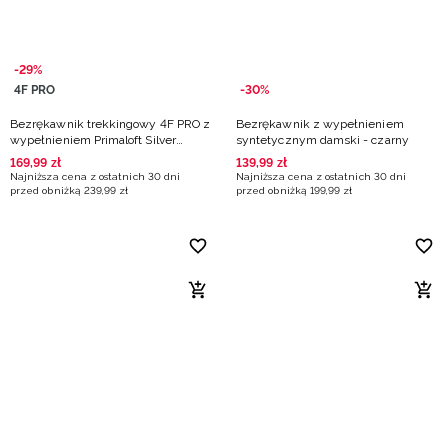
-29%
4F PRO
-30%
Bezrękawnik trekkingowy 4F PRO z
Bezrękawnik z wypełnieniem
wypełnieniem Primaloft Silver
syntetycznym damski - czarny
damski - khaki
169
,
99
zł
139
,
99
zł
Najniższa cena z ostatnich 30 dni
Najniższa cena z ostatnich 30 dni
przed obniżką
239
,
99
zł
przed obniżką
199
,
99
zł