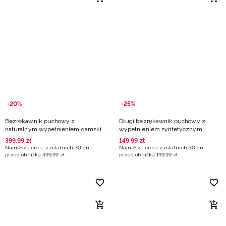
-20%
-25%
Bezrękawnik puchowy z
Długi bezrękawnik puchowy z
naturalnym wypełnieniem damski -
wypełnieniem syntetycznym
czarny
damski - beżowy
399
,
99
zł
149
,
99
zł
Najniższa cena z ostatnich 30 dni
Najniższa cena z ostatnich 30 dni
przed obniżką
499
,
99
zł
przed obniżką
199
,
99
zł