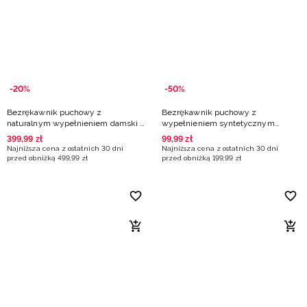
-20%
-50%
Bezrękawnik puchowy z
Bezrękawnik puchowy z
naturalnym wypełnieniem damski -
wypełnieniem syntetycznym
beżowy
damski - granatowy
399
,
99
zł
99
,
99
zł
Najniższa cena z ostatnich 30 dni
Najniższa cena z ostatnich 30 dni
przed obniżką
499
,
99
zł
przed obniżką
199
,
99
zł