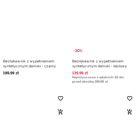
-30%
Bezrękawnik z wypełnieniem
Bezrękawnik z wypełnieniem
syntetycznym damski - czarny
syntetycznym damski - beżowy
199
,
99
zł
139
,
99
zł
Najniższa cena z ostatnich 30 dni
przed obniżką
199
,
99
zł