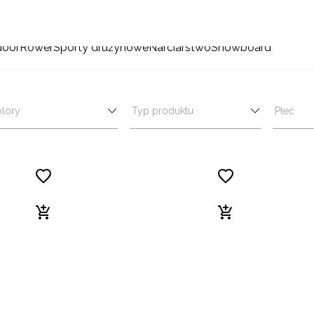
door
Rower
Sporty drużynowe
Narciarstwo
Snowboard
lory
Typ produktu
Płeć