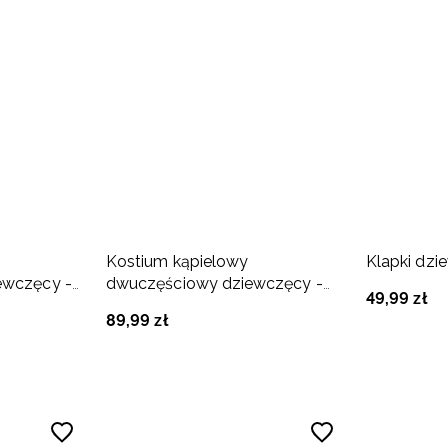
Kostium kąpielowy
Klapki dzi
ewczęcy -
dwuczęściowy dziewczęcy -
49
,
99
zł
multikolor
89
,
99
zł