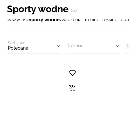
Sporty wodne
(57)
Wszystko
Sporty wodne
Ćwiczenia i trening
Trekking i out
Sortuj wg:
Rozmiar
Ko
Polecane