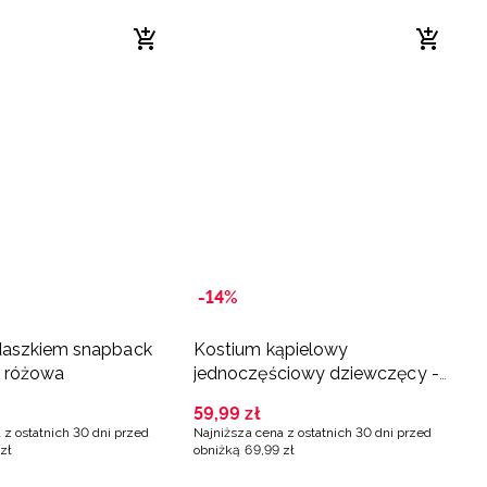
-14%
daszkiem snapback
Kostium kąpielowy
- różowa
jednoczęściowy dziewczęcy -
różowy
59
,
99
zł
 z ostatnich 30 dni przed
Najniższa cena z ostatnich 30 dni przed
zł
obniżką
69
,
99
zł