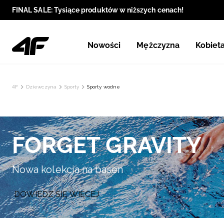
FINAL SALE: Tysiące produktów w niższych cenach!
Nowości
Mężczyzna
Kobiet
4F
Dziewczyna
Sporty
Sporty wodne
FORGET GRAVITY
Nowa kolekcja na basen
DOWIEDZ SIĘ WIĘCEJ