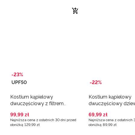
-23%
UPF50
-22%
Kostium kąpielowy
Kostium kąpielowy
dwuczęściowy z filtrem
dwuczęściowy dzie
UPF50+ dziewczęcy -
multikolor
99
,
99
zł
69
,
99
zł
multikolor
Najniższa cena z ostatnich 30 dni przed
Najniższa cena z ostatnich 
obniżką
129
,
99
zł
obniżką
89
,
99
zł