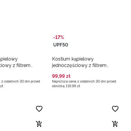
-17%
UPF50
ąpielowy
Kostium kąpielowy
iowy z filtrem
jednoczęściowy z filtrem
iewczęcy -
UPF50+ dziewczęcy -
99
,
99
zł
multikolor
 z ostatnich 30 dni przed
Najniższa cena z ostatnich 30 dni przed
zł
obniżką
119
,
99
zł