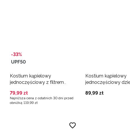
-33%
UPF50
Kostium kąpielowy
Kostium kąpielowy
jednoczęściowy z filtrem
jednoczęściowy dzi
UPF50+ dziewczęcy -
multikolor
79
,
99
zł
89
,
99
zł
multikolor
Najniższa cena z ostatnich 30 dni przed
obniżką
119
,
99
zł