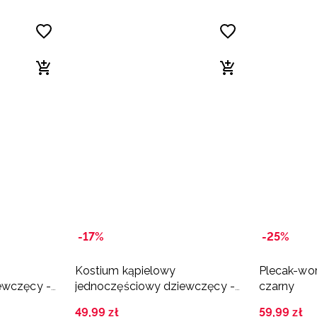
-17%
-25%
Kostium kąpielowy
Plecak-wor
ewczęcy -
jednoczęściowy dziewczęcy -
czarny
różowy
49
,
99
zł
59
,
99
zł