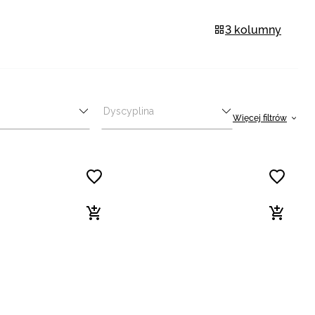
3 kolumny
Dyscyplina
Więcej filtrów