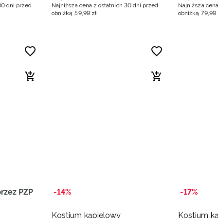
30 dni przed
Najniższa cena z ostatnich 30 dni przed
Najniższa cena
obniżką
59
,
99
zł
obniżką
79
,
99
rzez PZP
-14%
-17%
Kostium kąpielowy
Kostium k