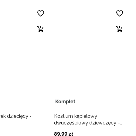
Komplet
ek dziecięcy -
Kostium kąpielowy
dwuczęściowy dziewczęcy -
multikolor
89
,
99
zł