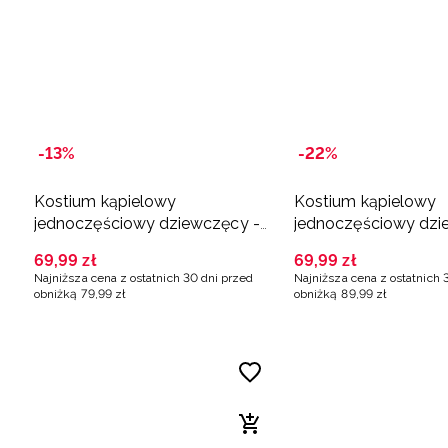
-13%
-22%
Kostium kąpielowy
Kostium kąpielowy
jednoczęściowy dziewczęcy -
jednoczęściowy dzi
granatowy
multikolor
69
,
99
zł
69
,
99
zł
Najniższa cena z ostatnich 30 dni przed
Najniższa cena z ostatnich 
obniżką
79
,
99
zł
obniżką
89
,
99
zł