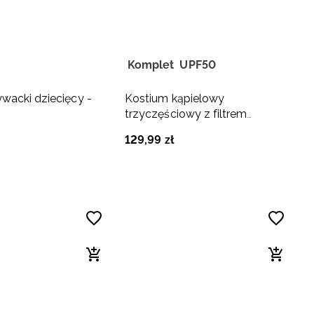
Komplet
UPF50
wacki dziecięcy -
Kostium kąpielowy
trzyczęściowy z filtrem
UPF50+ dziewczęcy -
129
,
99
zł
multikolor