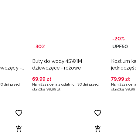
-20%
-30%
UPF50
Buty do wody 4SWIM
Kostium k
ewczęcy -
dziewczęce - różowe
jednoczęśc
UPF50+ dz
69
,
99
zł
79
,
99
zł
multikolor
30 dni przed
Najniższa cena z ostatnich 30 dni przed
Najniższa cena
obniżką
99
,
99
zł
obniżką
99
,
99