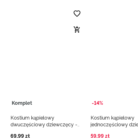
Komplet
-14%
Kostium kąpielowy
Kostium kąpielowy
dwuczęściowy dziewczęcy -
jednoczęściowy dzi
multikolor
różowy
69
,
99
zł
59
,
99
zł