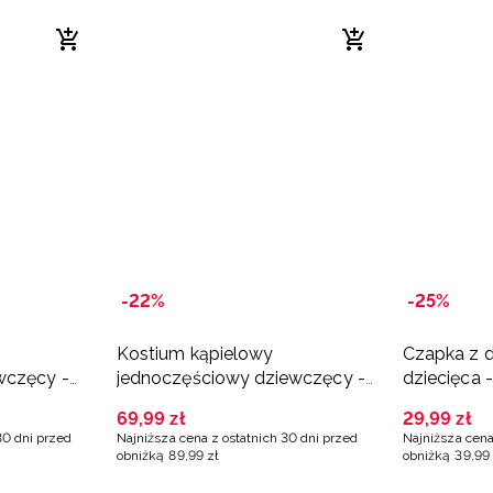
-22%
-25%
Kostium kąpielowy
Czapka z 
wczęcy -
jednoczęściowy dziewczęcy -
dziecięca 
multikolor
69
,
99
zł
29
,
99
zł
30 dni przed
Najniższa cena z ostatnich 30 dni przed
Najniższa cena
obniżką
89
,
99
zł
obniżką
39
,
99