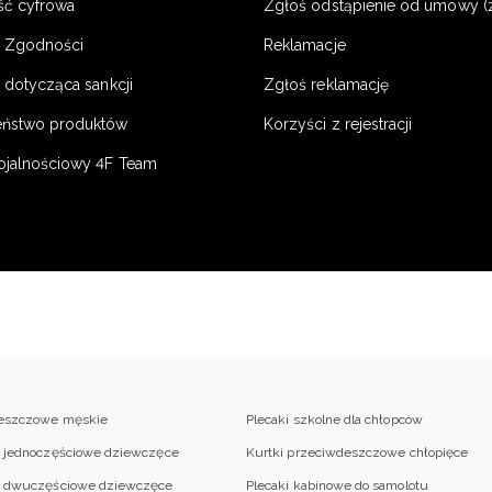
ść cyfrowa
Zgłoś odstąpienie od umowy (
e Zgodności
Reklamacje
 dotycząca sankcji
Zgłoś reklamację
eństwo produktów
Korzyści z rejestracji
ojalnościowy 4F Team
deszczowe męskie
Plecaki szkolne dla chłopców
e jednoczęściowe dziewczęce
Kurtki przeciwdeszczowe chłopięce
we dwuczęściowe dziewczęce
Plecaki kabinowe do samolotu