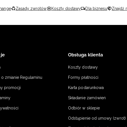
hange
Zasady zwrotów
Koszty dostawy
Dla biznesu
Znajdź 
je
Obsługa klienta
n
Koszty dostawy
a o zmianie Regulaminu
Formy płatności
y promocji
Karta podarunkowa
laminy
Składanie zamówień
rywatności
Odbiór w sklepie
Odstąpienie od umowy (zwrot) -