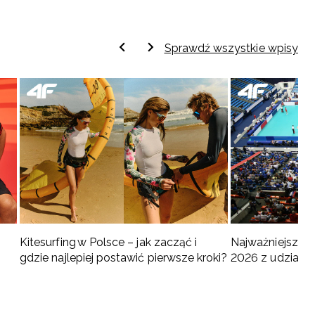
Sprawdź wszystkie wpisy
Kitesurfing w Polsce – jak zacząć i
Najważniejsze w
gdzie najlepiej postawić pierwsze kroki?
2026 z udziałem
turnieje