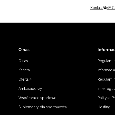
Kontakt
4F C
O nas
Informac
O nas
Regulami
Kariera
Informacj
Oferta 4F
Regulamin
Ambasadorzy
Inne regu
Współprace sportowe
Polityka P
Suplementy dla sportowców
Hosting