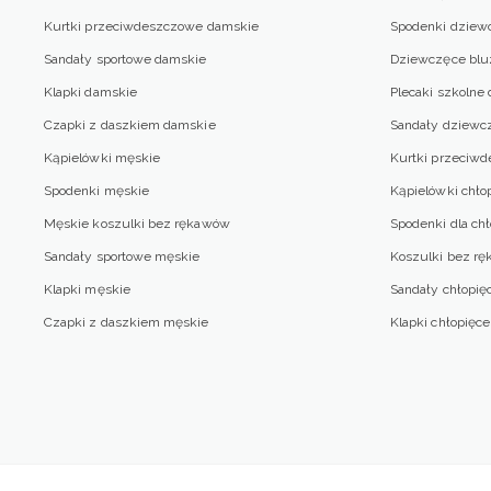
Kurtki przeciwdeszczowe damskie
Spodenki dziew
Sandały sportowe damskie
Dziewczęce blu
Klapki damskie
Plecaki szkolne
Czapki z daszkiem damskie
Sandały dziewc
Kąpielówki męskie
Kurtki przeciw
Spodenki męskie
Kąpielówki chło
Męskie koszulki bez rękawów
Spodenki dla ch
Sandały sportowe męskie
Koszulki bez rę
Klapki męskie
Sandały chłopię
Czapki z daszkiem męskie
Klapki chłopięce