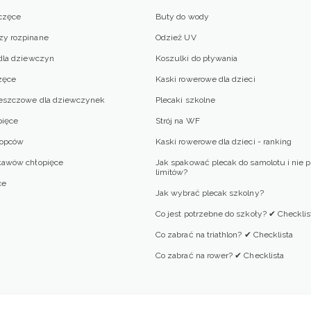
częce
Buty do wody
zy rozpinane
Odzież UV
 dla dziewczyn
Koszulki do pływania
zęce
Kaski rowerowe dla dzieci
deszczowe dla dziewczynek
Plecaki szkolne
pięce
Strój na WF
łopców
Kaski rowerowe dla dzieci - ranking
kawów chłopięce
Jak spakować plecak do samolotu i nie 
limitów?
ce
Jak wybrać plecak szkolny?
Co jest potrzebne do szkoły? ✔ Checklis
Co zabrać na triathlon? ✔ Checklista
Co zabrać na rower? ✔ Checklista