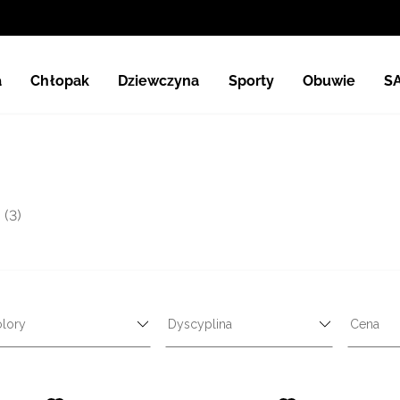
a
Chłopak
Dziewczyna
Sporty
Obuwie
S
(3)
lory
Dyscyplina
Cena