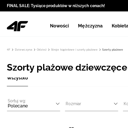
FINAL SALE: Tysiące produktów w niższych cenach!
Nowości
Mężczyzna
Kobiet
4F
Dziewczyna
Odzież
Stroje kąpielowe i szorty plażowe
Szorty plażowe
Szorty plażowe dziewczęce
Wszystko
Sortuj wg:
Rozmiar
Ko
Polecane