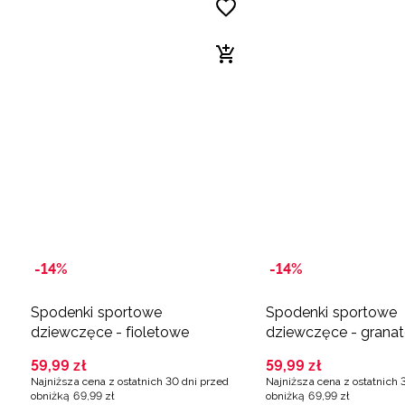
-14%
-14%
Spodenki sportowe
Spodenki sportowe
dziewczęce - fioletowe
dziewczęce - grana
59
,
99
zł
59
,
99
zł
Najniższa cena z ostatnich 30 dni przed
Najniższa cena z ostatnich 
obniżką
69
,
99
zł
obniżką
69
,
99
zł