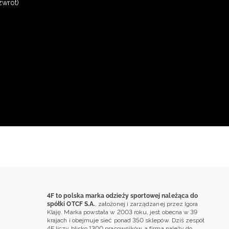
zwrot)
4F to polska marka odzieży sportowej należąca do
spółki OTCF S.A.
, założonej i zarządzanej przez Igora
Klaję. Marka powstała w 2003 roku, jest obecna w 39
krajach i obejmuje sieć ponad 350 sklepów. Dziś zespół
4F liczy blisko 1300 pracowników, a firma należy do