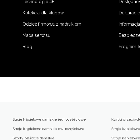
Technologie 4F
Dostępno
Kolekcja dla klubów
Deklaracj
Odzież firmowa z nadrukiem
Informacja
Mapa serwisu
Bezpiecz
Blog
Program l
Stroje kąpielowe damskie jednoczęściowe
Kurtki przeciw
Stroje kąpielowe damskie dwuczęściowe
Stroje kąpielow
Szorty plażowe damskie
Stroje kąpielo