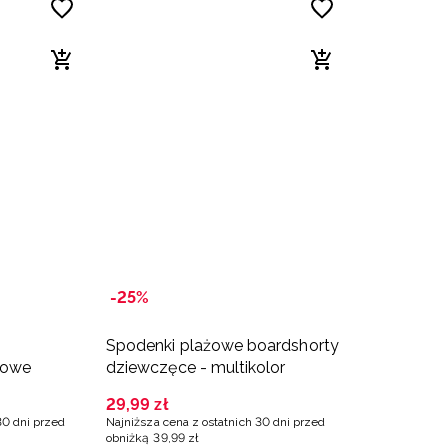
-25%
Spodenki plażowe boardshorty
towe
dziewczęce - multikolor
29
,
99
zł
30 dni przed
Najniższa cena z ostatnich 30 dni przed
obniżką
39
,
99
zł