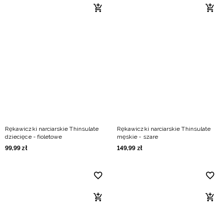
Rękawiczki narciarskie Thinsulate
Rękawiczki narciarskie Thinsulate
dziecięce - fioletowe
męskie - szare
99
,
99
zł
149
,
99
zł