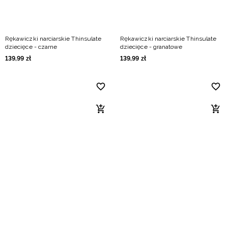
Rękawiczki narciarskie Thinsulate
Rękawiczki narciarskie Thinsulate
dziecięce - czarne
dziecięce - granatowe
139
,
99
zł
139
,
99
zł