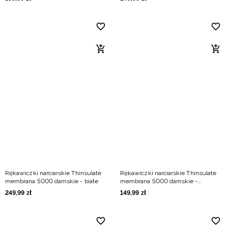
Rękawiczki narciarskie Thinsulate
Rękawiczki narciarskie Thinsulate
membrana 5000 damskie - białe
membrana 5000 damskie -
czerwone
249
,
99
zł
149
,
99
zł