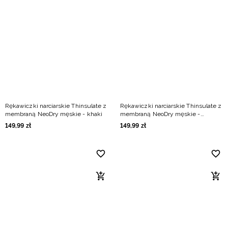
Rękawiczki narciarskie Thinsulate z
Rękawiczki narciarskie Thinsulate z
membraną NeoDry męskie - khaki
membraną NeoDry męskie -
granatowe
149
,
99
zł
149
,
99
zł