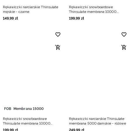
Rękawiczki narciarskie Thinsulate
Rękawiczki snowboardowe
męskie - czarne
Thinsulate membrana 10000
damskie - czarne
149
,
99
zł
199
,
99
zł
FOB
Membrana 15000
Rękawiczki snowboardowe
Rękawiczki narciarskie Thinsulate
Thinsulate membrana 10000
membrana 5000 damskie - różowe
damskie - fioletowe
199
,
99
zł
249
,
99
zł