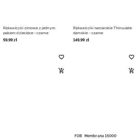
Rękawiczki zimowe z jednym
Rękawiczki narciarskie Thinsulate
palcem dziecięce - czarne
damskie - czarne
59
,
99
zł
149
,
99
zł
FOB
Membrana 15000