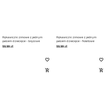
Niemiecki / EUR
Rumuński / RON
Słowacki / EUR
Rękawiczki zimowe z jednym
Rękawiczki zimowe z jednym
Ukraiński / UAH
palcem dziecięce - brązowe
palcem dziecięce - fioletowe
59
,
99
zł
59
,
99
zł