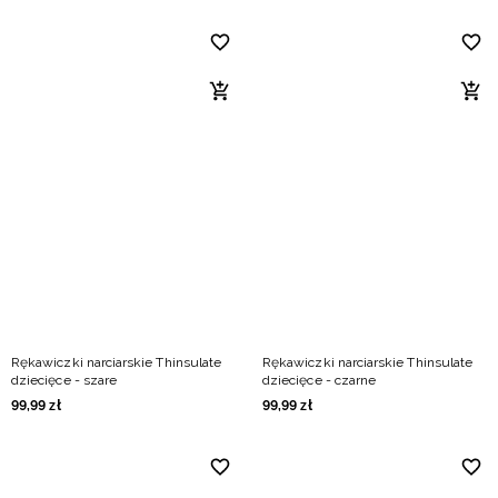
Rękawiczki narciarskie Thinsulate
Rękawiczki narciarskie Thinsulate
dziecięce - szare
dziecięce - czarne
99
,
99
zł
99
,
99
zł