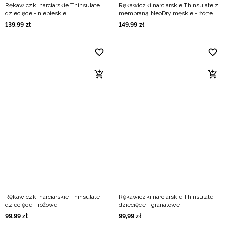
Rękawiczki narciarskie Thinsulate
Rękawiczki narciarskie Thinsulate z
dziecięce - niebieskie
membraną NeoDry męskie - żółte
139
,
99
zł
149
,
99
zł
Rękawiczki narciarskie Thinsulate
Rękawiczki narciarskie Thinsulate
dziecięce - różowe
dziecięce - granatowe
99
,
99
zł
99
,
99
zł