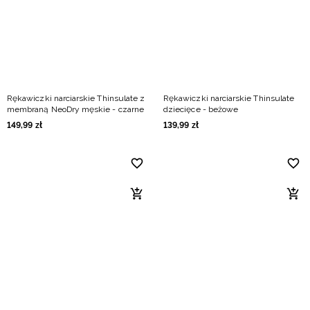
Rękawiczki narciarskie Thinsulate z
Rękawiczki narciarskie Thinsulate
membraną NeoDry męskie - czarne
dziecięce - beżowe
149
,
99
zł
139
,
99
zł