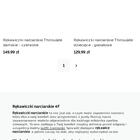
Rękawiczki narciarskie Thinsulate
Rękawiczki narciarskie Thinsulate
damskie - czerwone
dziecięce - granatowe
149
,
99
zł
129
,
99
zł
1
Rękawiczki narciarskie 4F
Rękawiczki narciarskie
to nie jest coś, o czym może zapomnieć narciarz,
który dba o swój komfort oraz przyjemność z jazdy. Poznaj nasze
zaawansowane modele odpowiednie dla każdego miłośnika sportów
zimowych. To one zadbają o Twój komfort cieplny, ochronę przed wilgocią i
uzupełnią modny
outfit narciarski
. Sprawdź dostępne
rękawice
narciarskie
, a potem ruszaj na stok, aby najlepiej wykorzystać sezon.