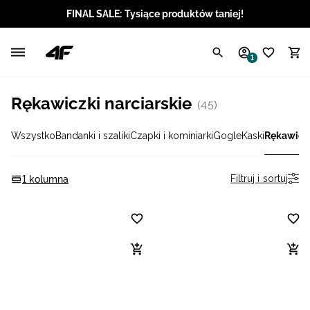
FINAL SALE: Tysiące produktów taniej!
Polski / PLN
1
Angielski / EUR
Rękawiczki narciarskie
(45)
Angielski / USD
Wszystko
Bandanki i szaliki
Czapki i kominiarki
Gogle
Kaski
Rękawicz
Angielski / GBP
Chorwacki / EUR
Filtruj i sortuj
1 kolumna
Czeski / CZK
Litewski / EUR
Łotewski / EUR