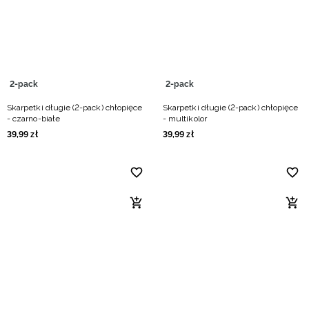
Niemiecki / EUR
Rumuński / RON
Słowacki / EUR
2-pack
2-pack
Skarpetki długie (2-pack) chłopięce
Skarpetki długie (2-pack) chłopięce
Ukraiński / UAH
- czarno-białe
- multikolor
39
,
99
zł
39
,
99
zł