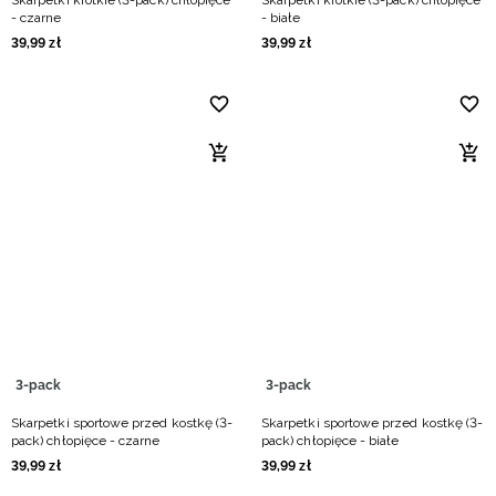
Skarpetki krótkie (3-pack) chłopięce
Skarpetki krótkie (3-pack) chłopięce
- czarne
- białe
39
,
99
zł
39
,
99
zł
3-pack
3-pack
Skarpetki sportowe przed kostkę (3-
Skarpetki sportowe przed kostkę (3-
pack) chłopięce - czarne
pack) chłopięce - białe
39
,
99
zł
39
,
99
zł