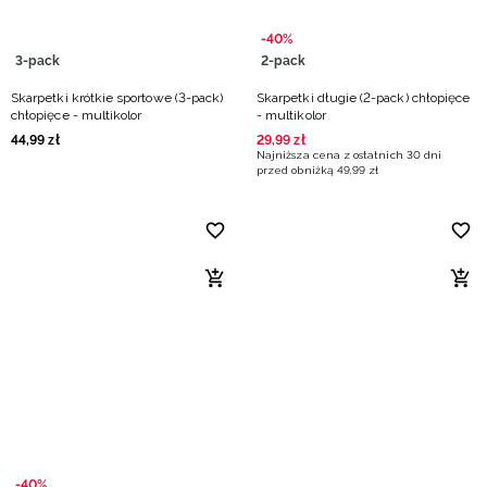
-40%
3-pack
2-pack
Skarpetki krótkie sportowe (3-pack)
Skarpetki długie (2-pack) chłopięce
chłopięce - multikolor
- multikolor
44
,
99
zł
29
,
99
zł
Najniższa cena z ostatnich 30 dni
przed obniżką
49
,
99
zł
-40%