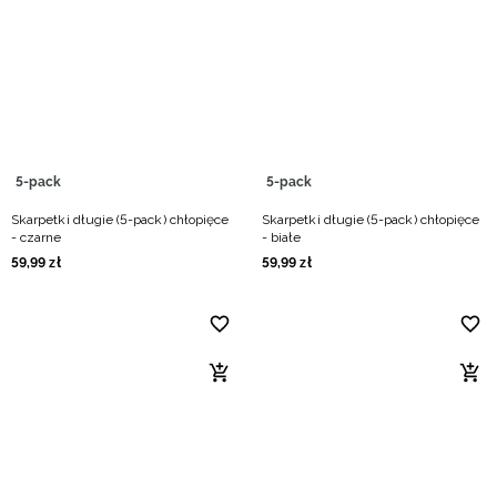
5-pack
5-pack
Skarpetki długie (5-pack) chłopięce
Skarpetki długie (5-pack) chłopięce
- czarne
- białe
59
,
99
zł
59
,
99
zł