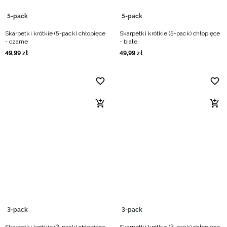
5-pack
5-pack
Skarpetki krótkie (5-pack) chłopięce
Skarpetki krótkie (5-pack) chłopięce
- czarne
- białe
49
,
99
zł
49
,
99
zł
3-pack
3-pack