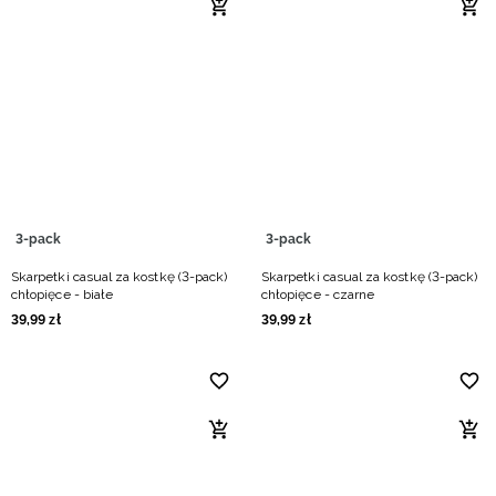
3-pack
3-pack
Skarpetki casual za kostkę (3-pack)
Skarpetki casual za kostkę (3-pack)
chłopięce - białe
chłopięce - czarne
39
,
99
zł
39
,
99
zł