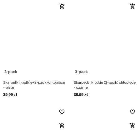
3-pack
3-pack
Skarpetki krótkie (3-pack) chłopięce
Skarpetki krótkie (3-pack) chłopięce
- białe
- czarne
39
,
99
zł
39
,
99
zł