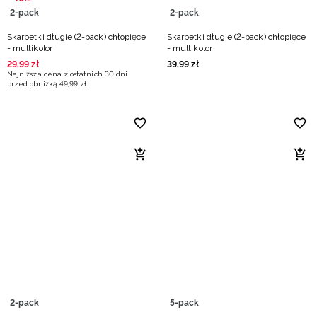
2-pack
2-pack
Skarpetki długie (2-pack) chłopięce
Skarpetki długie (2-pack) chłopięce
- multikolor
- multikolor
29
,
99
zł
39
,
99
zł
Najniższa cena z ostatnich 30 dni
przed obniżką
49
,
99
zł
2-pack
5-pack