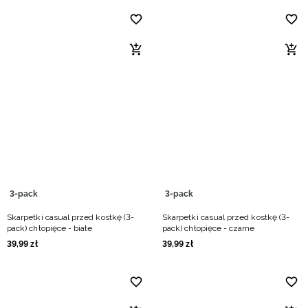
3-pack
3-pack
Skarpetki casual przed kostkę (3-
Skarpetki casual przed kostkę (3-
pack) chłopięce - białe
pack) chłopięce - czarne
39
,
99
zł
39
,
99
zł