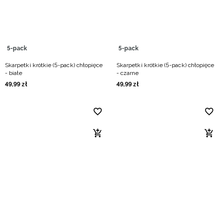
5-pack
5-pack
Skarpetki krótkie (5-pack) chłopięce
Skarpetki krótkie (5-pack) chłopięce
- białe
- czarne
49
,
99
zł
49
,
99
zł