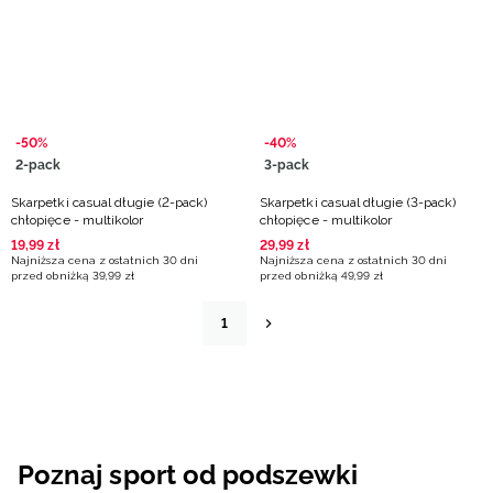
-50%
-40%
2-pack
3-pack
Skarpetki casual długie (2-pack)
Skarpetki casual długie (3-pack)
chłopięce - multikolor
chłopięce - multikolor
19
,
99
zł
29
,
99
zł
Najniższa cena z ostatnich 30 dni
Najniższa cena z ostatnich 30 dni
przed obniżką
39
,
99
zł
przed obniżką
49
,
99
zł
1
Poznaj sport od podszewki