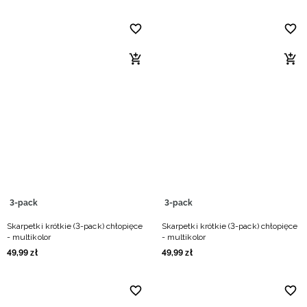
3-pack
3-pack
Skarpetki krótkie (3-pack) chłopięce
Skarpetki krótkie (3-pack) chłopięce
- multikolor
- multikolor
49
,
99
zł
49
,
99
zł