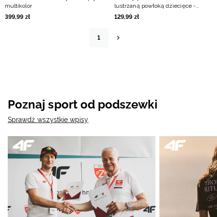
multikolor
lustrzaną powłoką dziecięce -
czarne
399
,
99
zł
129
,
99
zł
1
Poznaj sport od podszewki
Sprawdź wszystkie wpisy