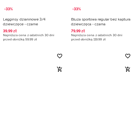
-33%
-33%
Legginsy dzianinowe 3/4
Bluza sportowa regular bez kaptura
dziewczęce - czarne
dziewczęca - czarna
39
,
99
zł
79
,
99
zł
Najniższa cena z ostatnich 30 dni
Najniższa cena z ostatnich 30 dni
przed obniżką
59
,
99
zł
przed obniżką
119
,
99
zł