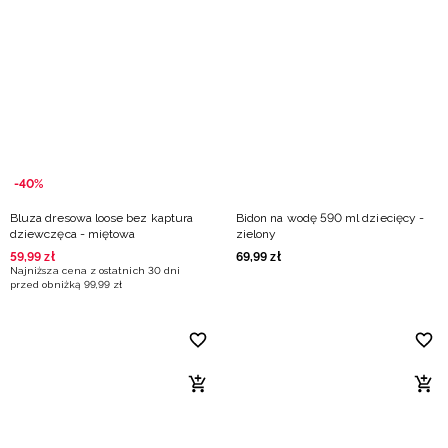
-40%
Bluza dresowa loose bez kaptura
Bidon na wodę 590 ml dziecięcy -
dziewczęca - miętowa
zielony
59
,
99
zł
69
,
99
zł
Najniższa cena z ostatnich 30 dni
przed obniżką
99
,
99
zł