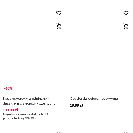
-18%
Kask rowerowy z odpinanym
Opaska dziecięca - czerwona
daszkiem dziecięcy - czerwony
19
,
99
zł
139
,
99
zł
Najniższa cena z ostatnich 30 dni
przed obniżką
169
,
99
zł