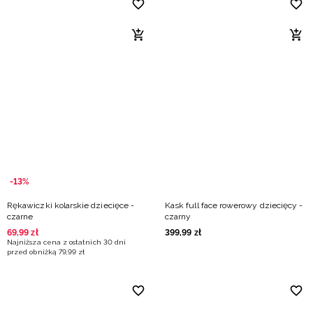
-13%
Rękawiczki kolarskie dziecięce -
Kask full face rowerowy dziecięcy -
czarne
czarny
69
,
99
zł
399
,
99
zł
Najniższa cena z ostatnich 30 dni
przed obniżką
79
,
99
zł