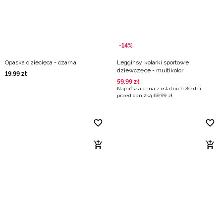
-14%
Opaska dziecięca - czarna
Legginsy kolarki sportowe
dziewczęce - multikolor
19
,
99
zł
59
,
99
zł
Najniższa cena z ostatnich 30 dni
przed obniżką
69
,
99
zł