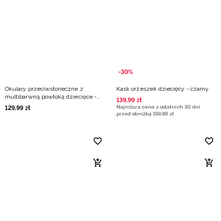
-30%
Okulary przeciwsłoneczne z
Kask orzeszek dziecięcy - czarny
multibarwną powłoką dziecięce -
139
,
99
zł
multikolor
Najniższa cena z ostatnich 30 dni
129
,
99
zł
przed obniżką
199
,
99
zł