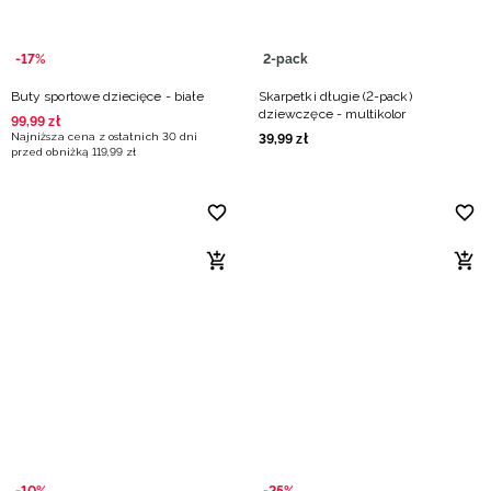
-17%
2-pack
Buty sportowe dziecięce - białe
Skarpetki długie (2-pack)
dziewczęce - multikolor
99
,
99
zł
Najniższa cena z ostatnich 30 dni
39
,
99
zł
przed obniżką
119
,
99
zł