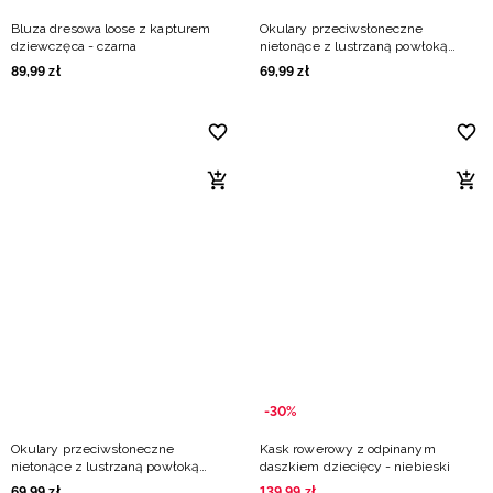
Bluza dresowa loose z kapturem
Okulary przeciwsłoneczne
dziewczęca - czarna
nietonące z lustrzaną powłoką
dziecięce - czarne
89
,
99
zł
69
,
99
zł
-30%
Okulary przeciwsłoneczne
Kask rowerowy z odpinanym
nietonące z lustrzaną powłoką
daszkiem dziecięcy - niebieski
dziecięce - białe
69
,
99
zł
139
,
99
zł