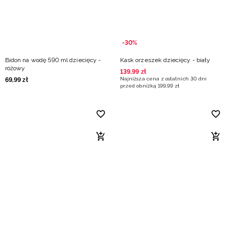
-30%
Bidon na wodę 590 ml dziecięcy -
Kask orzeszek dziecięcy - biały
różowy
139
,
99
zł
Najniższa cena z ostatnich 30 dni
69
,
99
zł
przed obniżką
199
,
99
zł