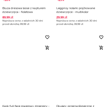
-10%
-25%
Bluza dresowa loose z kapturem
Legginsy kolarki prążkowane
dziewczęca - fioletowa
dziewczęce - multikolor
89
,
99
zł
29
,
99
zł
Najniższa cena z ostatnich 30 dni
Najniższa cena z ostatnich 30 dni
przed obniżką
99
,
99
zł
przed obniżką
39
,
99
zł
Kask full face rowerowy dziecięcy -
Okulary przeciwsłoneczne z