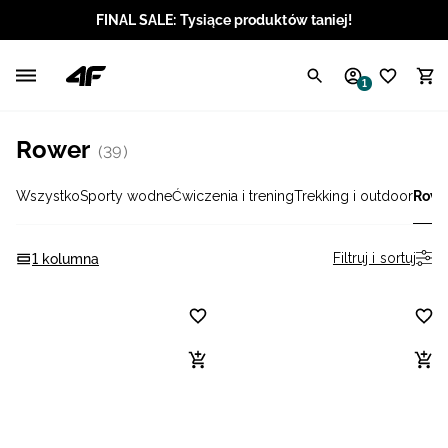
FINAL SALE: Tysiące produktów taniej!
Polski / PLN
1
Angielski / EUR
Rower
(39)
Angielski / USD
Wszystko
Sporty wodne
Ćwiczenia i trening
Trekking i outdoor
Rowe
Angielski / GBP
Chorwacki / EUR
Filtruj i sortuj
1 kolumna
Czeski / CZK
Litewski / EUR
Łotewski / EUR