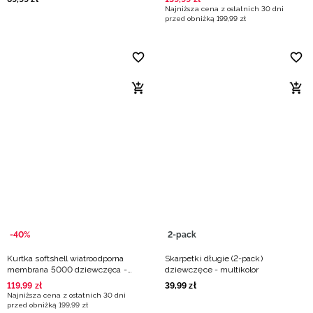
Najniższa cena z ostatnich 30 dni
przed obniżką
199
,
99
zł
-40%
2-pack
Kurtka softshell wiatroodporna
Skarpetki długie (2-pack)
membrana 5000 dziewczęca -
dziewczęce - multikolor
multikolor
119
,
99
zł
39
,
99
zł
Najniższa cena z ostatnich 30 dni
przed obniżką
199
,
99
zł