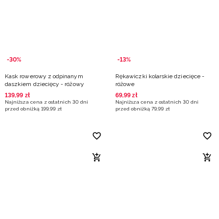
Niemiecki / EUR
Rumuński / RON
Słowacki / EUR
-30%
-13%
Kask rowerowy z odpinanym
Rękawiczki kolarskie dziecięce -
Ukraiński / UAH
daszkiem dziecięcy - różowy
różowe
139
,
99
zł
69
,
99
zł
Najniższa cena z ostatnich 30 dni
Najniższa cena z ostatnich 30 dni
przed obniżką
199
,
99
zł
przed obniżką
79
,
99
zł