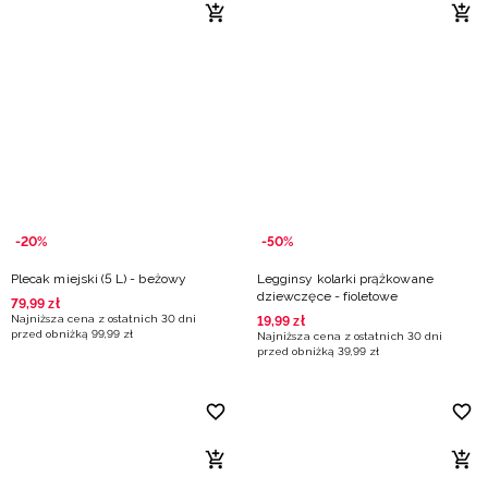
-20%
-50%
Plecak miejski (5 L) - beżowy
Legginsy kolarki prążkowane
dziewczęce - fioletowe
79
,
99
zł
Najniższa cena z ostatnich 30 dni
19
,
99
zł
przed obniżką
99
,
99
zł
Najniższa cena z ostatnich 30 dni
przed obniżką
39
,
99
zł