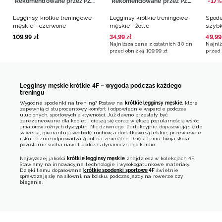
Rekomendowane przez PZLA
Rekomendowane przez PZLA
-17%
Legginsy krótkie treningowe
Legginsy krótkie treningowe
Spode
męskie - czerwone
męskie - żółte
szybk
czarn
109
,
99
zł
34
,
99
zł
49
,
99
Najniższa cena z ostatnich 30 dni
Najniż
przed obniżką
109
,
99
zł
przed 
Legginsy męskie krótkie 4F – wygoda podczas każdego
treningu
Wygodne spodenki na trening? Postaw na
krótkie legginsy męskie
, które
zapewnią ci stuprocentowy komfort i odpowiednie wsparcie podczas
ulubionych, sportowych aktywności. Już dawno przestały być
zarezerwowane dla kobiet i cieszą się coraz większą popularnością wśród
amatorów różnych dyscyplin. Nic dziwnego. Perfekcyjnie dopasowują się do
sylwetki, gwarantują swobodę ruchów, a dodatkowo są lekkie, przewiewne
i skutecznie odprowadzają pot na zewnątrz. Dzięki temu twoja skóra
pozostanie sucha nawet podczas dynamicznego kardio.
Najwyższej jakości
krótkie legginsy męskie
znajdziesz w kolekcjach 4F.
Stawiamy na innowacyjne technologie i wysokogatunkowe materiały.
Dzięki temu dopasowane
krótkie spodenki sportowe
4F
świetnie
sprawdzają się na siłowni, na boisku, podczas jazdy na rowerze czy
biegania.
Krótkie legginsy męskie: do biegania, na siłownię, na rower
Męskie krótkie legginsy
to strzał w dziesiątkę dla każdego amatora
zdrowego stylu życia. Jeśli trenujesz na siłowni, sięgnij po model z
technologią 4F Dry – odprowadzi wilgoć na zewnątrz i nie będzie