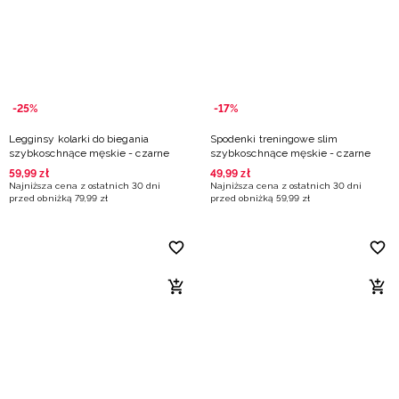
Niemiecki / EUR
Rumuński / RON
Słowacki / EUR
-25%
-17%
Legginsy kolarki do biegania
Spodenki treningowe slim
Ukraiński / UAH
szybkoschnące męskie - czarne
szybkoschnące męskie - czarne
59
,
99
zł
49
,
99
zł
Najniższa cena z ostatnich 30 dni
Najniższa cena z ostatnich 30 dni
przed obniżką
79
,
99
zł
przed obniżką
59
,
99
zł