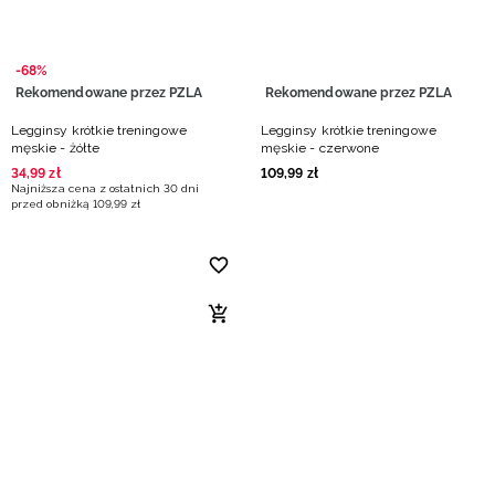
-68%
Rekomendowane przez PZLA
Rekomendowane przez PZLA
Legginsy krótkie treningowe
Legginsy krótkie treningowe
męskie - żółte
męskie - czerwone
34
,
99
zł
109
,
99
zł
Najniższa cena z ostatnich 30 dni
przed obniżką
109
,
99
zł