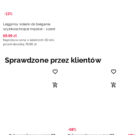
-13%
Legginsy kolarki do biegania
szybkoschnące męskie - szare
69
,
99
zł
Najniższa cena z ostatnich 30 dni
przed obniżką
79
,
99
zł
Sprawdzone przez klientów
-68%