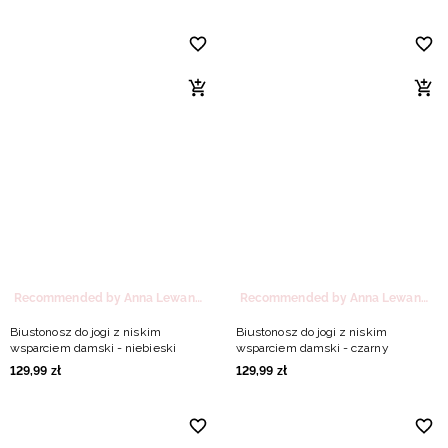
Recommended by Anna Lewandowska
Recommended by Anna Lewandowska
Biustonosz do jogi z niskim
Biustonosz do jogi z niskim
wsparciem damski - niebieski
wsparciem damski - czarny
129
,
99
zł
129
,
99
zł