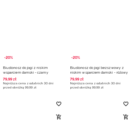
-20%
-20%
Biustonosz do jogi z niskim
Biustonosz do jogi bezszwowy z
wsparciem damski - czarny
niskim wsparciem damski - różowy
79
,
99
zł
79
,
99
zł
Najniższa cena z ostatnich 30 dni
Najniższa cena z ostatnich 30 dni
przed obniżką
99
,
99
zł
przed obniżką
99
,
99
zł