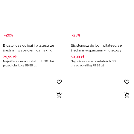
-20%
-25%
Biustonosz do jogi i pilatesu ze
Biustonosz do jogi i pilatesu ze
średnim wsparciem damski -
średnim wsparciem - fioletowy
zielony
79
,
99
zł
59
,
99
zł
Najniższa cena z ostatnich 30 dni
Najniższa cena z ostatnich 30 dni
przed obniżką
99
,
99
zł
przed obniżką
79
,
99
zł