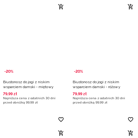
-20%
-20%
Biustonosz do jogi z niskim
Biustonosz do jogi z niskim
wsparciem damski - miętowy
wsparciem damski - różowy
79
,
99
zł
79
,
99
zł
Najniższa cena z ostatnich 30 dni
Najniższa cena z ostatnich 30 dni
przed obniżką
99
,
99
zł
przed obniżką
99
,
99
zł