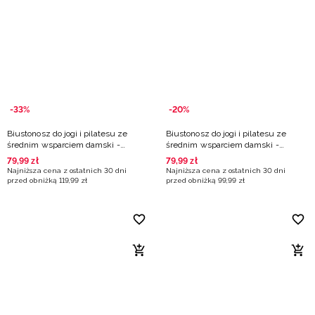
-33%
-20%
Biustonosz do jogi i pilatesu ze
Biustonosz do jogi i pilatesu ze
średnim wsparciem damski -
średnim wsparciem damski -
granatowy
zielony
79
,
99
zł
79
,
99
zł
Najniższa cena z ostatnich 30 dni
Najniższa cena z ostatnich 30 dni
przed obniżką
119
,
99
zł
przed obniżką
99
,
99
zł