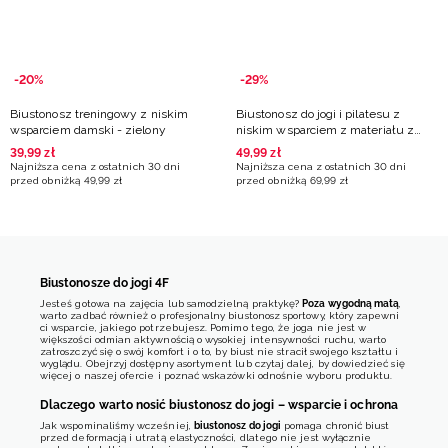
-20%
-29%
Biustonosz treningowy z niskim
Biustonosz do jogi i pilatesu z
wsparciem damski - zielony
niskim wsparciem z materiału z
recyklingu damski - brązowy
39
,
99
zł
49
,
99
zł
Najniższa cena z ostatnich 30 dni
Najniższa cena z ostatnich 30 dni
przed obniżką
49
,
99
zł
przed obniżką
69
,
99
zł
Biustonosze do jogi 4F
Jesteś gotowa na zajęcia lub samodzielną praktykę?
Poza wygodną matą
,
warto zadbać również o profesjonalny biustonosz sportowy, który zapewni
ci wsparcie, jakiego potrzebujesz. Pomimo tego, że joga nie jest w
większości odmian aktywnością o wysokiej intensywności ruchu, warto
zatroszczyć się o swój komfort i o to, by biust nie stracił swojego kształtu i
wyglądu. Obejrzyj dostępny asortyment lub czytaj dalej, by dowiedzieć się
więcej o naszej ofercie i poznać wskazówki odnośnie wyboru produktu.
Dlaczego warto nosić biustonosz do jogi – wsparcie i ochrona
Jak wspominaliśmy wcześniej,
biustonosz do jogi
pomaga chronić biust
przed deformacją i utratą elastyczności, dlatego nie jest wyłącznie