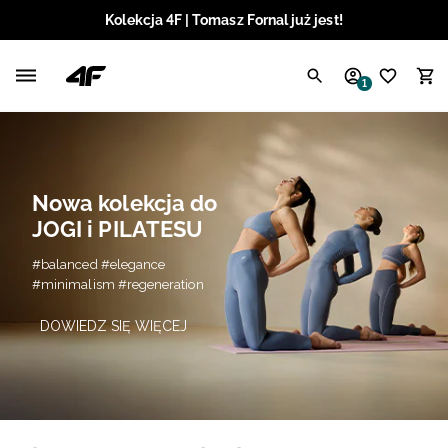
Kolekcja 4F | Tomasz Fornal już jest!
Polski / PLN
1
Angielski / EUR
Angielski / USD
Nowa kolekcja do
Angielski / GBP
JOGI i PILATESU
Chorwacki / EUR
#balanced #elegance
#minimalism #regeneration
Czeski / CZK
DOWIEDZ SIĘ WIĘCEJ
Litewski / EUR
Łotewski / EUR