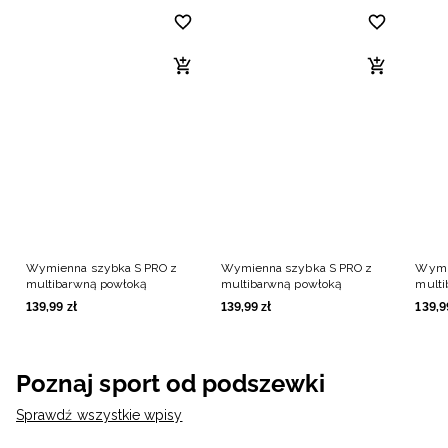
Wymienna szybka S PRO z
Wymienna szybka S PRO z
Wymi
multibarwną powłoką
multibarwną powłoką
multi
139
,
99
zł
139
,
99
zł
139
,
9
Poznaj sport od podszewki
Sprawdź wszystkie wpisy