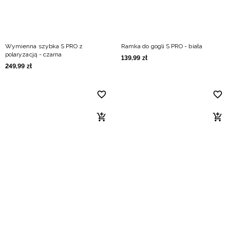
Wymienna szybka S PRO z
Ramka do gogli S PRO - biała
polaryzacją - czarna
139
,
99
zł
249
,
99
zł