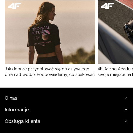
Jak dobrze przygotować się do aktywnego
4F Racing Academ
dnia nad wodą? Podpowiadamy, co spakować
swoje miejsce na 
O nas
Informacje
Obsługa klienta