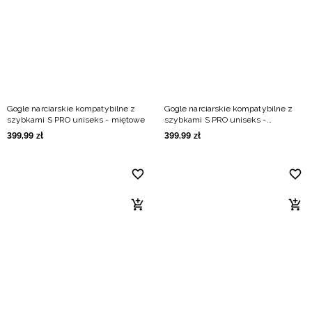
Niemiecki / EUR
Rumuński / RON
Słowacki / EUR
Gogle narciarskie kompatybilne z
Gogle narciarskie kompatybilne z
Ukraiński / UAH
szybkami S PRO uniseks - miętowe
szybkami S PRO uniseks -
granatowe
399
,
99
zł
399
,
99
zł