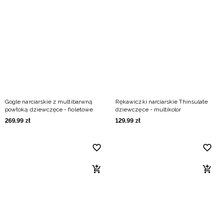
Gogle narciarskie z multibarwną
Rękawiczki narciarskie Thinsulate
powłoką dziewczęce - fioletowe
dziewczęce - multikolor
269
,
99
zł
129
,
99
zł