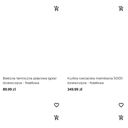
Bielizna termiczna polarowa (góra)
Kurtka narciarska membrana 5000
dziewczęca - fioletowa
dziewczęca - fioletowa
89
,
99
zł
349
,
99
zł