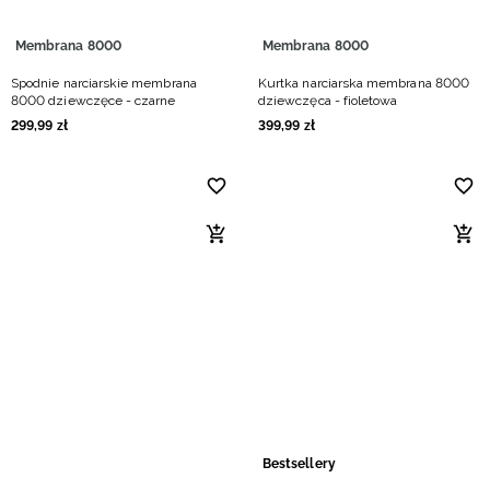
Membrana 8000
Membrana 8000
Spodnie narciarskie membrana
Kurtka narciarska membrana 8000
8000 dziewczęce - czarne
dziewczęca - fioletowa
299
,
99
zł
399
,
99
zł
Bestsellery