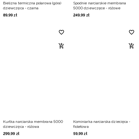
Bielizna termiczna polarowa (góra)
Spodnie narciarskie membrana
dziewczęca - czarna
5000 dziewczęce - różowe
89
,
99
zł
249
,
99
zł
Kurtka narciarska membrana 5000
Kominiarka narciarska dziecięca -
dziewczęca - różowa
fioletowa
299
,
99
zł
59
,
99
zł