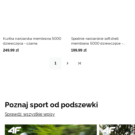
Kurtka narciarska membrana 5000
Spodnie narciarskie softshell
dziewczęca - czarna
membrana 5000 dziewczęce -
czarne
249
,
99
zł
199
,
99
zł
1
Poznaj sport od podszewki
Sprawdź wszystkie wpisy