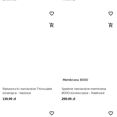
Membrana 8000
Rękawiczki narciarskie Thinsulate
Spodnie narciarskie membrana
dziecięce - beżowe
8000 dziewczęce - fioletowe
139
,
99
zł
299
,
99
zł