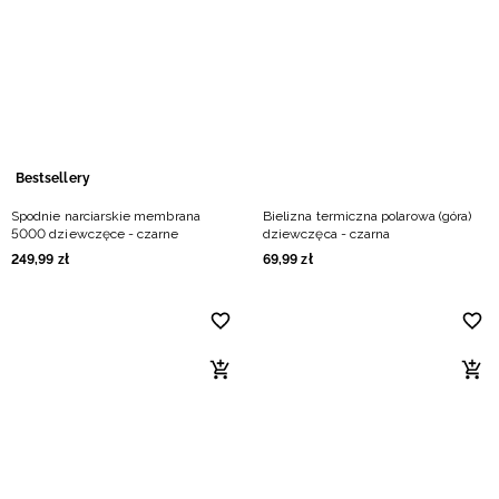
Bestsellery
Spodnie narciarskie membrana
Bielizna termiczna polarowa (góra)
5000 dziewczęce - czarne
dziewczęca - czarna
249
,
99
zł
69
,
99
zł