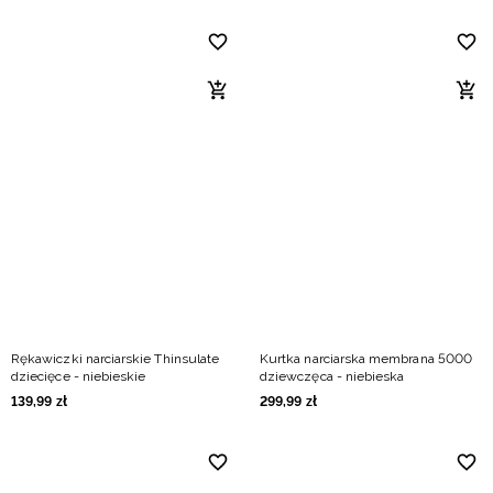
Rękawiczki narciarskie Thinsulate
Kurtka narciarska membrana 5000
dziecięce - niebieskie
dziewczęca - niebieska
139
,
99
zł
299
,
99
zł