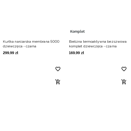
Komplet
Kurtka narciarska membrana 5000
Bielizna termoaktywna bezszwowa
dziewczęca - czarna
komplet dziewczęca - czarna
299
,
99
zł
169
,
99
zł