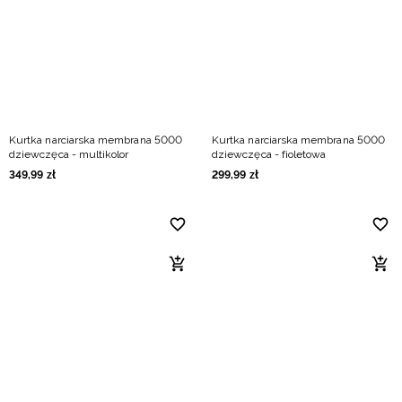
Niemiecki / EUR
Rumuński / RON
Słowacki / EUR
Kurtka narciarska membrana 5000
Kurtka narciarska membrana 5000
Ukraiński / UAH
dziewczęca - multikolor
dziewczęca - fioletowa
349
,
99
zł
299
,
99
zł